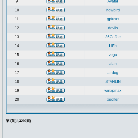
9
Avatar
10
howbird
11
gplusrs
12
devils
13
36Coffee
14
LiEn
15
vega
16
alan
17
airdog
18
STANLIN
19
winxpmax
20
xgolfer
第
1
頁(共
3292
頁)