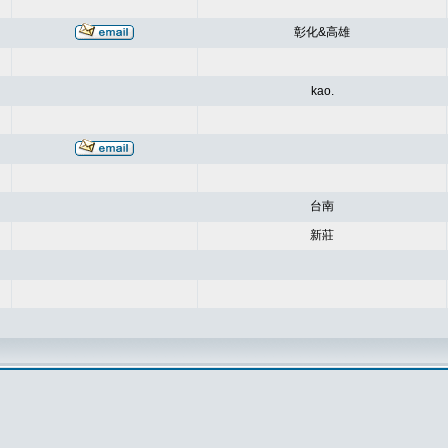
彰化&高雄
kao.
台南
新莊