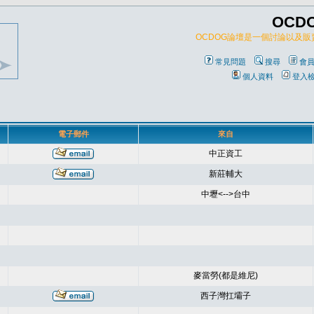
OCD
OCDOG論壇是一個討論以及
常見問題
搜尋
會
個人資料
登入
電子郵件
來自
中正資工
新莊輔大
中壢<-->台中
麥當勞(都是維尼)
西子灣扛壩子