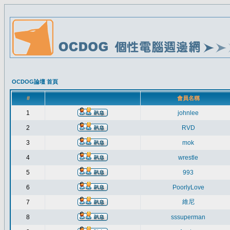
OCDOG論壇 首頁
#
會員名稱
1
johnlee
2
RVD
3
mok
4
wrestle
5
993
6
PoorlyLove
維尼
7
8
sssuperman