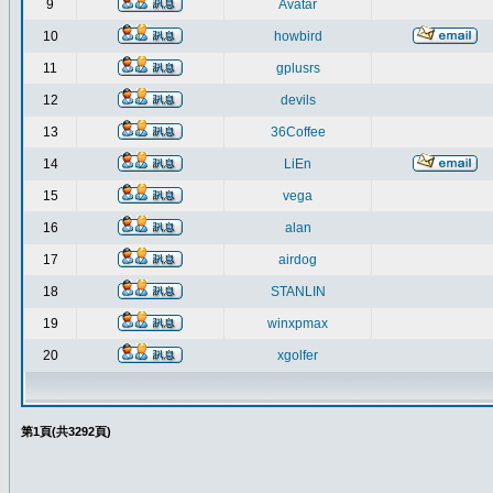
9
Avatar
10
howbird
11
gplusrs
12
devils
13
36Coffee
14
LiEn
15
vega
16
alan
17
airdog
18
STANLIN
19
winxpmax
20
xgolfer
第
1
頁(共
3292
頁)