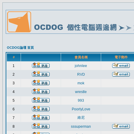
OCDOG論壇 首頁
#
會員名稱
電子郵件
1
johnlee
2
RVD
3
mok
4
wrestle
5
993
6
PoorlyLove
維尼
7
8
sssuperman