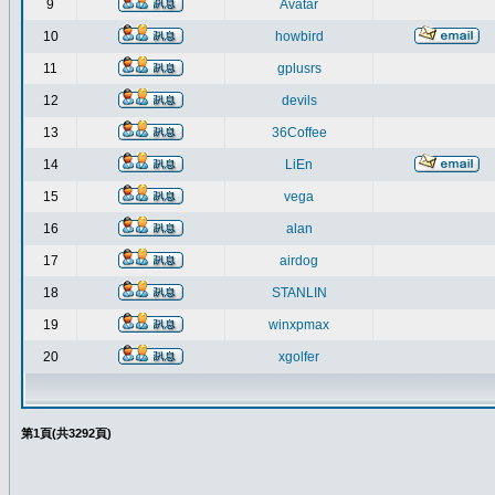
9
Avatar
10
howbird
11
gplusrs
12
devils
13
36Coffee
14
LiEn
15
vega
16
alan
17
airdog
18
STANLIN
19
winxpmax
20
xgolfer
第
1
頁(共
3292
頁)