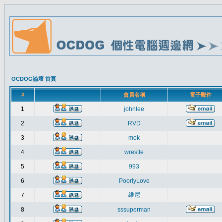
OCDOG論壇 首頁
#
會員名稱
電子郵件
1
johnlee
2
RVD
3
mok
4
wrestle
5
993
6
PoorlyLove
維尼
7
8
sssuperman