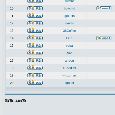
9
Avatar
10
howbird
11
gplusrs
12
devils
13
36Coffee
14
LiEn
15
vega
16
alan
17
airdog
18
STANLIN
19
winxpmax
20
xgolfer
第
1
頁(共
3292
頁)