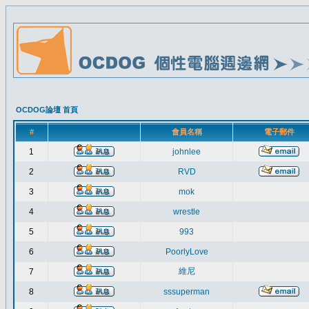
OCDOG論壇 首頁
#
會員名稱
電子郵件
1
johnlee
2
RVD
3
mok
4
wrestle
5
993
6
PoorlyLove
維尼
7
8
sssuperman