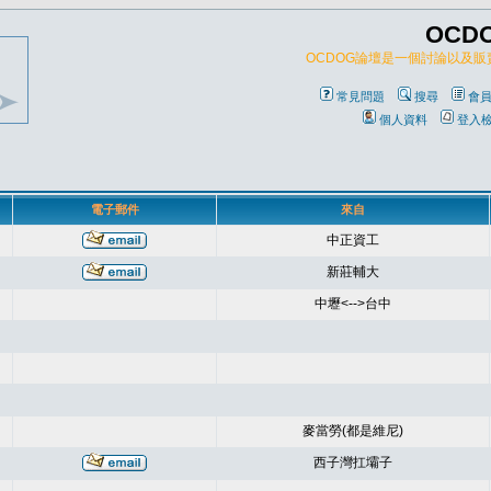
OCD
OCDOG論壇是一個討論以及
常見問題
搜尋
會
個人資料
登入
電子郵件
來自
中正資工
新莊輔大
中壢<-->台中
麥當勞(都是維尼)
西子灣扛壩子