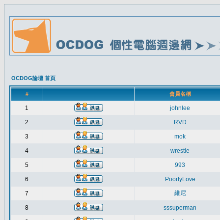
OCDOG論壇 首頁
#
會員名稱
1
johnlee
2
RVD
3
mok
4
wrestle
5
993
6
PoorlyLove
維尼
7
8
sssuperman