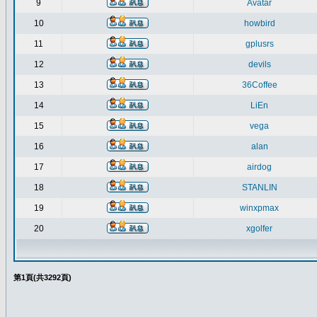
9
Avatar
10
howbird
11
gplusrs
12
devils
13
36Coffee
14
LiEn
15
vega
16
alan
17
airdog
18
STANLIN
19
winxpmax
20
xgolfer
第
1
頁(共
3292
頁)