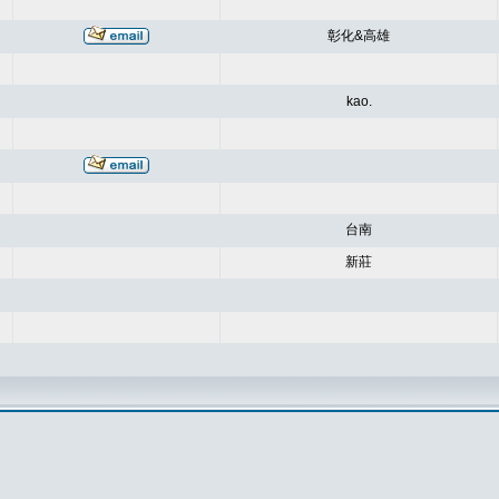
彰化&高雄
kao.
台南
新莊