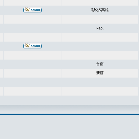
彰化&高雄
kao.
台南
新莊