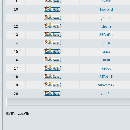
9
Avatar
10
howbird
11
gplusrs
12
devils
13
36Coffee
14
LiEn
15
vega
16
alan
17
airdog
18
STANLIN
19
winxpmax
20
xgolfer
第
1
頁(共
3292
頁)