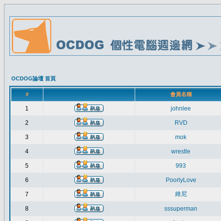
OCDOG論壇 首頁
#
會員名稱
1
johnlee
2
RVD
3
mok
4
wrestle
5
993
6
PoorlyLove
維尼
7
8
sssuperman