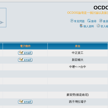
OCD
OCDOG論壇是一個討論以及
常見問題
搜尋
會
個人資料
登入
電子郵件
來自
中正資工
新莊輔大
中壢<-->台中
麥當勞(都是維尼)
西子灣扛壩子