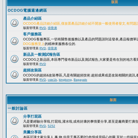
版面
OCDOG電腦週邊網區
產品介紹區
OCDOG產品詳細介紹區,僅放置產品詳細介紹不開放一般使用者發文,有問題
版面管理員
RVD
,
排骨弟
客戶服務區
OCDOG客服專區,一切有關售後服務以及產品的問題請到這發表,產品報價
DOG服務至上
的精神來服務各位的.
版面管理員
RVD
,
排骨弟
新品及一般測試報告區
OCDOG之新品區,本區專門發布新品以及測試報告,大家要是有在別的地方看到
版面管理員
RVD
超頻改裝區
OCDOG的超頻&改裝專區,凡是有關超頻技術.超頻成果或是改裝相關的資訊,都
版面管理員
RVD
,
csie1b
,
kingkong
,
Bagayalo
版面
一般討論區
分享打屁區
凡是要經驗分享啦,打屁啦,灌水啦,或有好康的事情要分享,甚至是廠商要打廣告..
版面管理員
RVD
,
5252
美圖分享區
本區可讓大家分享人.事.物,但是千萬不要PO色情或是噁心的圖,至於一些搞