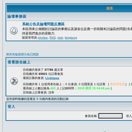
版面
論壇事務區
系統公告及論壇問題反應區
本區用來公佈關於討論區的事務以及讓各位反應一切有關本討論區的問題(非產
持是我們進步的原動力.
版面管理員
johnlee
,
RVD
,
mok
,
kingkong
將所有版面標示為已閱讀
查看誰在線上
目前總共發表了
37786
篇文章
目前總共有
65821
位註冊會員
最新註冊的會員:
Llybitawa
目前總共有 1 位使用者在線上 :: 0 位會員, 0 位隱形及 1 位訪客 [
系統管理員
] [
最高線上人數記錄為
482
人 [ 記錄時間 ::
2019 四月 15 04:08 pm
]
目前線上註冊會員: 沒有
這些資料根據的是最近 5 分鐘內會員的活動記錄
登入
會員名稱:
登入