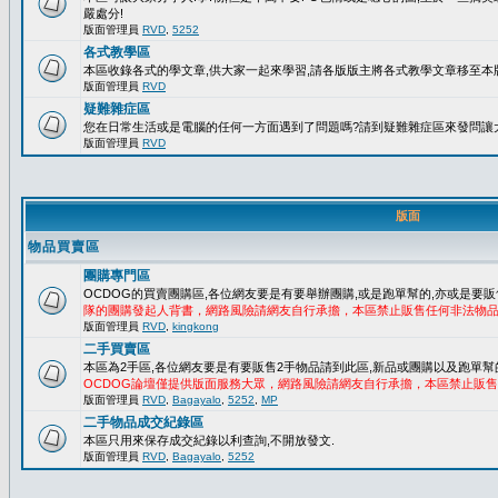
嚴處分!
版面管理員
RVD
,
5252
各式教學區
本區收錄各式的學文章,供大家一起來學習,請各版版主將各式教學文章移至本版
版面管理員
RVD
疑難雜症區
您在日常生活或是電腦的任何一方面遇到了問題嗎?請到疑難雜症區來發問讓
版面管理員
RVD
版面
物品買賣區
團購專門區
OCDOG的買賣團購區,各位網友要是有要舉辦團購,或是跑單幫的,亦或是要販
隊的團購發起人背書，網路風險請網友自行承擔，本區禁止販售任何非法物
版面管理員
RVD
,
kingkong
二手買賣區
本區為2手區,各位網友要是有要販售2手物品請到此區,新品或團購以及跑單幫
OCDOG論壇僅提供版面服務大眾，網路風險請網友自行承擔，本區禁止販
版面管理員
RVD
,
Bagayalo
,
5252
,
MP
二手物品成交紀錄區
本區只用來保存成交紀錄以利查詢,不開放發文.
版面管理員
RVD
,
Bagayalo
,
5252