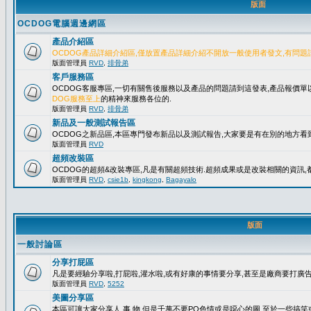
版面
OCDOG電腦週邊網區
產品介紹區
OCDOG產品詳細介紹區,僅放置產品詳細介紹不開放一般使用者發文,有問題
版面管理員
RVD
,
排骨弟
客戶服務區
OCDOG客服專區,一切有關售後服務以及產品的問題請到這發表,產品報價
DOG服務至上
的精神來服務各位的.
版面管理員
RVD
,
排骨弟
新品及一般測試報告區
OCDOG之新品區,本區專門發布新品以及測試報告,大家要是有在別的地方看到
版面管理員
RVD
超頻改裝區
OCDOG的超頻&改裝專區,凡是有關超頻技術.超頻成果或是改裝相關的資訊,都
版面管理員
RVD
,
csie1b
,
kingkong
,
Bagayalo
版面
一般討論區
分享打屁區
凡是要經驗分享啦,打屁啦,灌水啦,或有好康的事情要分享,甚至是廠商要打廣告..
版面管理員
RVD
,
5252
美圖分享區
本區可讓大家分享人.事.物,但是千萬不要PO色情或是噁心的圖,至於一些搞