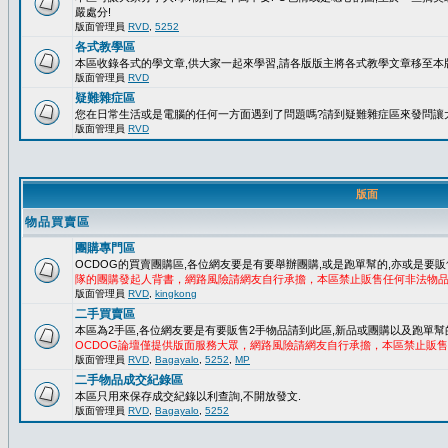
嚴處分!
版面管理員
RVD
,
5252
各式教學區
本區收錄各式的學文章,供大家一起來學習,請各版版主將各式教學文章移至本版
版面管理員
RVD
疑難雜症區
您在日常生活或是電腦的任何一方面遇到了問題嗎?請到疑難雜症區來發問讓
版面管理員
RVD
版面
物品買賣區
團購專門區
OCDOG的買賣團購區,各位網友要是有要舉辦團購,或是跑單幫的,亦或是要販
隊的團購發起人背書，網路風險請網友自行承擔，本區禁止販售任何非法物
版面管理員
RVD
,
kingkong
二手買賣區
本區為2手區,各位網友要是有要販售2手物品請到此區,新品或團購以及跑單幫
OCDOG論壇僅提供版面服務大眾，網路風險請網友自行承擔，本區禁止販
版面管理員
RVD
,
Bagayalo
,
5252
,
MP
二手物品成交紀錄區
本區只用來保存成交紀錄以利查詢,不開放發文.
版面管理員
RVD
,
Bagayalo
,
5252