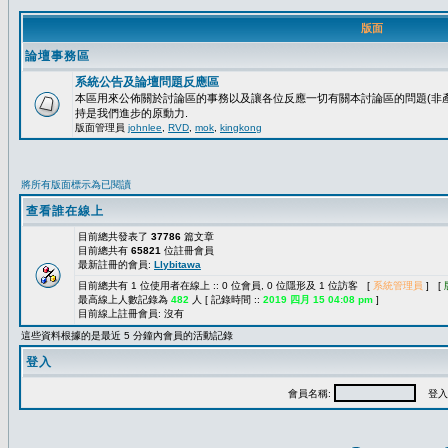
版面
論壇事務區
系統公告及論壇問題反應區
本區用來公佈關於討論區的事務以及讓各位反應一切有關本討論區的問題(非產
持是我們進步的原動力.
版面管理員
johnlee
,
RVD
,
mok
,
kingkong
將所有版面標示為已閱讀
查看誰在線上
目前總共發表了
37786
篇文章
目前總共有
65821
位註冊會員
最新註冊的會員:
Llybitawa
目前總共有 1 位使用者在線上 :: 0 位會員, 0 位隱形及 1 位訪客 [
系統管理員
] [
最高線上人數記錄為
482
人 [ 記錄時間 ::
2019 四月 15 04:08 pm
]
目前線上註冊會員: 沒有
這些資料根據的是最近 5 分鐘內會員的活動記錄
登入
會員名稱:
登入