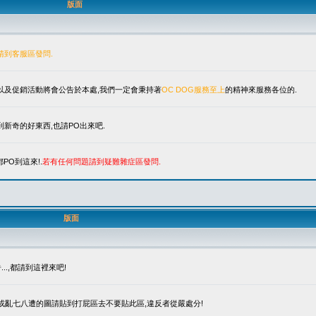
版面
請到客服區發問.
單以及促銷活動將會公告於本處,我們一定會秉持著
OC DOG服務至上
的精神來服務各位的.
新奇的好東西,也請PO出來吧.
PO到這來!.
若有任何問題請到疑難雜症區發問.
版面
.,都請到這裡來吧!
笑或亂七八遭的圖請貼到打屁區去不要貼此區,違反者從嚴處分!