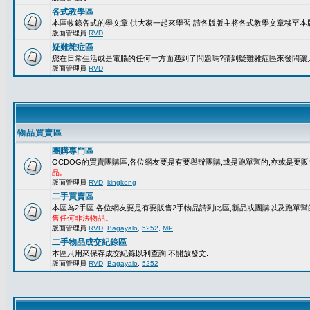
各式教學區
本區收錄各式的學文章,供大家一起來學習,請各版版主將各式教學文章移至本版
版面管理員
RVD
疑難雜症區
您在日常生活或是電腦的任何一方面遇到了問題嗎?請到疑難雜症區來發問讓
版面管理員
RVD
物品買賣區
團購專門區
OCDOG的買賣團購區,各位網友要是有要舉辦團購,或是跑單幫的,亦或是要販
品。
版面管理員
RVD
,
kingkong
二手買賣區
本區為2手區,各位網友要是有要販售2手物品請到此區,新品或團購以及跑單幫
售任何非法物品。
版面管理員
RVD
,
Bagayalo
,
5252
,
MP
二手物品成交紀錄區
本區只用來保存成交紀錄以利查詢,不開放發文.
版面管理員
RVD
,
Bagayalo
,
5252