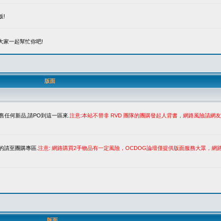
!
大家一起幫忙你吧!
版面
售任何新品,請PO到這一區來.
注意:本站不替非 RVD 團隊的團購發起人背書，網路風險請
的請至團購專區.
注意: 網路購買2手物品有一定風險，OCDOG論壇僅提供版面服務大眾，
版面