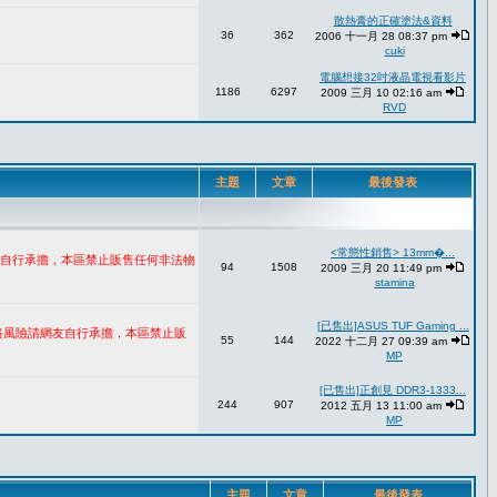
散熱膏的正確塗法&資料
36
362
2006 十一月 28 08:37 pm
cuki
電腦想接32吋液晶電視看影片
1186
6297
2009 三月 10 02:16 am
RVD
主題
文章
最後發表
<常態性銷售> 13mm�...
網友自行承擔，本區禁止販售任何非法物
94
1508
2009 三月 20 11:49 pm
stamina
[已售出]ASUS TUF Gaming ...
網路風險請網友自行承擔，本區禁止販
55
144
2022 十二月 27 09:39 am
MP
[已售出]正創見 DDR3-1333...
244
907
2012 五月 13 11:00 am
MP
主題
文章
最後發表