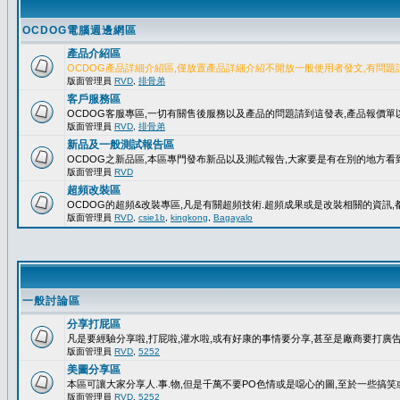
OCDOG電腦週邊網區
產品介紹區
OCDOG產品詳細介紹區,僅放置產品詳細介紹不開放一般使用者發文,有問題
版面管理員
RVD
,
排骨弟
客戶服務區
OCDOG客服專區,一切有關售後服務以及產品的問題請到這發表,產品報價
版面管理員
RVD
,
排骨弟
新品及一般測試報告區
OCDOG之新品區,本區專門發布新品以及測試報告,大家要是有在別的地方看到
版面管理員
RVD
超頻改裝區
OCDOG的超頻&改裝專區,凡是有關超頻技術.超頻成果或是改裝相關的資訊,都
版面管理員
RVD
,
csie1b
,
kingkong
,
Bagayalo
一般討論區
分享打屁區
凡是要經驗分享啦,打屁啦,灌水啦,或有好康的事情要分享,甚至是廠商要打廣告..
版面管理員
RVD
,
5252
美圖分享區
本區可讓大家分享人.事.物,但是千萬不要PO色情或是噁心的圖,至於一些搞
版面管理員
RVD
,
5252