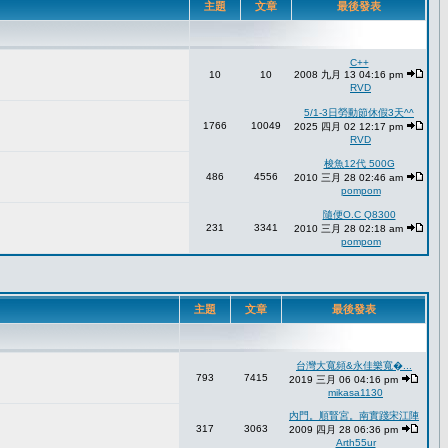
主題
文章
最後發表
C++
10
10
2008 九月 13 04:16 pm
RVD
5/1-3日勞動節休假3天^^
1766
10049
2025 四月 02 12:17 pm
RVD
梭魚12代 500G
486
4556
2010 三月 28 02:46 am
pompom
隨便O.C Q8300
231
3341
2010 三月 28 02:18 am
pompom
主題
文章
最後發表
台灣大寬頻&永佳樂寬�...
793
7415
2019 三月 06 04:16 pm
mikasa1130
內門。順賢宮。南實踐宋江陣
317
3063
2009 四月 28 06:36 pm
Arth55ur