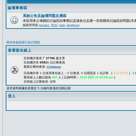
論壇事務區
系統公告及論壇問題反應區
本區用來公佈關於討論區的事務以及讓各位反應一切有關本討論區的問題(非產
版面管理員
johnlee
,
RVD
,
mok
,
kingkong
將所有版面標示為已閱讀
查看誰在線上
目前總共發表了
37786
篇文章
目前總共有
65821
位註冊會員
最新註冊的會員:
Llybitawa
目前總共有 1 位使用者在線上 :: 0 位會員, 0 位隱形及 1 位訪客 [
系統管理員
] [
最高線上人數記錄為
482
人 [ 記錄時間 ::
2019 四月 15 04:08 pm
]
目前線上註冊會員: 沒有
這些資料根據的是最近 5 分鐘內會員的活動記錄
登入