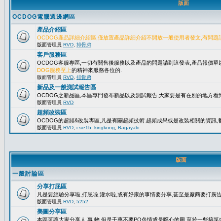
版面
OCDOG電腦週邊網區
產品介紹區
OCDOG產品詳細介紹區,僅放置產品詳細介紹不開放一般使用者發文,有問題
版面管理員
RVD
,
排骨弟
客戶服務區
OCDOG客服專區,一切有關售後服務以及產品的問題請到這發表,產品報價
DOG服務至上
的精神來服務各位的.
版面管理員
RVD
,
排骨弟
新品及一般測試報告區
OCDOG之新品區,本區專門發布新品以及測試報告,大家要是有在別的地方看到
版面管理員
RVD
超頻改裝區
OCDOG的超頻&改裝專區,凡是有關超頻技術.超頻成果或是改裝相關的資訊,都
版面管理員
RVD
,
csie1b
,
kingkong
,
Bagayalo
版面
一般討論區
分享打屁區
凡是要經驗分享啦,打屁啦,灌水啦,或有好康的事情要分享,甚至是廠商要打廣告..
版面管理員
RVD
,
5252
美圖分享區
本區可讓大家分享人.事.物,但是千萬不要PO色情或是噁心的圖,至於一些搞