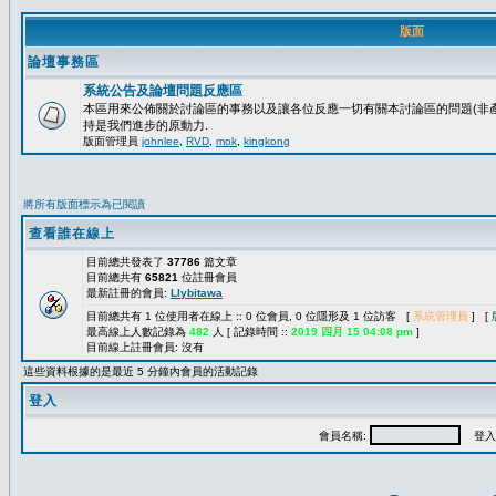
版面
論壇事務區
系統公告及論壇問題反應區
本區用來公佈關於討論區的事務以及讓各位反應一切有關本討論區的問題(非產
持是我們進步的原動力.
版面管理員
johnlee
,
RVD
,
mok
,
kingkong
將所有版面標示為已閱讀
查看誰在線上
目前總共發表了
37786
篇文章
目前總共有
65821
位註冊會員
最新註冊的會員:
Llybitawa
目前總共有 1 位使用者在線上 :: 0 位會員, 0 位隱形及 1 位訪客 [
系統管理員
] [
最高線上人數記錄為
482
人 [ 記錄時間 ::
2019 四月 15 04:08 pm
]
目前線上註冊會員: 沒有
這些資料根據的是最近 5 分鐘內會員的活動記錄
登入
會員名稱:
登入