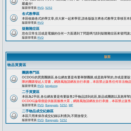
嚴處分!
版面管理員
RVD
,
5252
各式教學區
本區收錄各式的學文章,供大家一起來學習,請各版版主將各式教學文章移至本版
版面管理員
RVD
疑難雜症區
您在日常生活或是電腦的任何一方面遇到了問題嗎?請到疑難雜症區來發問讓
版面管理員
RVD
版面
物品買賣區
團購專門區
OCDOG的買賣團購區,各位網友要是有要舉辦團購,或是跑單幫的,亦或是要販
隊的團購發起人背書，網路風險請網友自行承擔，本區禁止販售任何非法物
版面管理員
RVD
,
kingkong
二手買賣區
本區為2手區,各位網友要是有要販售2手物品請到此區,新品或團購以及跑單幫
OCDOG論壇僅提供版面服務大眾，網路風險請網友自行承擔，本區禁止販
版面管理員
RVD
,
Bagayalo
,
5252
,
MP
二手物品成交紀錄區
本區只用來保存成交紀錄以利查詢,不開放發文.
版面管理員
RVD
,
Bagayalo
,
5252