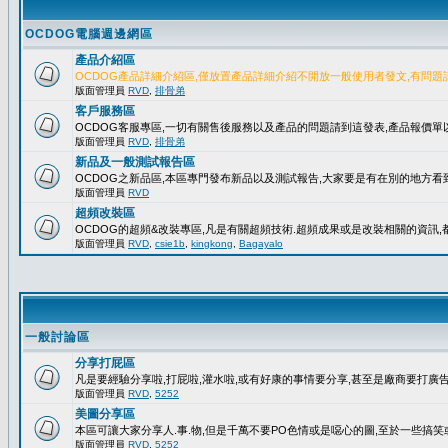
OCDOG電腦週邊網區
產品介紹區
OCDOG產品詳細介紹區,僅放置產品詳細介紹不開放一般使用者發文,有問題
版面管理員
RVD
,
排骨弟
客戶服務區
OCDOG客服專區,一切有關售後服務以及產品的問題請到這發表,產品報價
版面管理員
RVD
,
排骨弟
新品及一般測試報告區
OCDOG之新品區,本區專門發布新品以及測試報告,大家要是有在別的地方看到
版面管理員
RVD
超頻改裝區
OCDOG的超頻&改裝專區,凡是有關超頻技術.超頻成果或是改裝相關的資訊,都
版面管理員
RVD
,
csie1b
,
kingkong
,
Bagayalo
一般討論區
分享打屁區
凡是要經驗分享啦,打屁啦,灌水啦,或有好康的事情要分享,甚至是廠商要打廣告..
版面管理員
RVD
,
5252
美圖分享區
本區可讓大家分享人.事.物,但是千萬不要PO色情或是噁心的圖,至於一些搞
版面管理員
RVD
,
5252