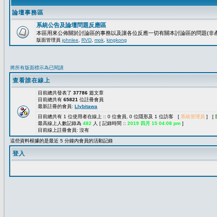
論壇事務區
系統公告及論壇問題反應區
本區用來公佈關於討論區的事務以及讓各位反應一切有關本討論區的問題(非產
版面管理員
johnlee
,
RVD
,
mok
,
kingkong
將所有版面標示為已閱讀
查看誰在線上
目前總共發表了
37786
篇文章
目前總共有
65821
位註冊會員
最新註冊的會員:
Llybitawa
目前總共有 1 位使用者在線上 :: 0 位會員, 0 位隱形及 1 位訪客 [
系統管理員
] [
最高線上人數記錄為
482
人 [ 記錄時間 ::
2019 四月 15 04:08 pm
]
目前線上註冊會員: 沒有
這些資料根據的是最近 5 分鐘內會員的活動記錄
登入