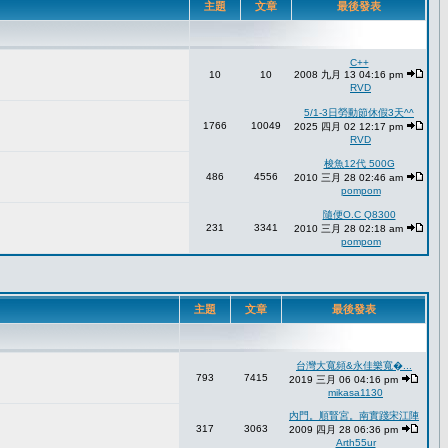
主題
文章
最後發表
C++
10
10
2008 九月 13 04:16 pm
RVD
5/1-3日勞動節休假3天^^
1766
10049
2025 四月 02 12:17 pm
RVD
梭魚12代 500G
486
4556
2010 三月 28 02:46 am
pompom
隨便O.C Q8300
231
3341
2010 三月 28 02:18 am
pompom
主題
文章
最後發表
台灣大寬頻&永佳樂寬�...
793
7415
2019 三月 06 04:16 pm
mikasa1130
內門。順賢宮。南實踐宋江陣
317
3063
2009 四月 28 06:36 pm
Arth55ur