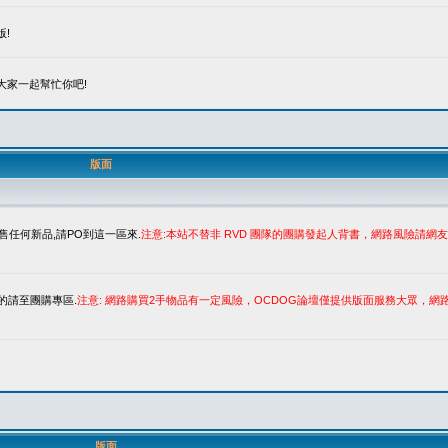
!
大家一起幫忙你吧!
版面
售任何新品,請PO到這一區來.
注意:本站不替非 RVD 團隊的團購發起人背書，網路風險請
的請至團購專區.
注意: 網路購買2手物品有一定風險，OCDOG論壇僅提供版面服務大眾，
版面