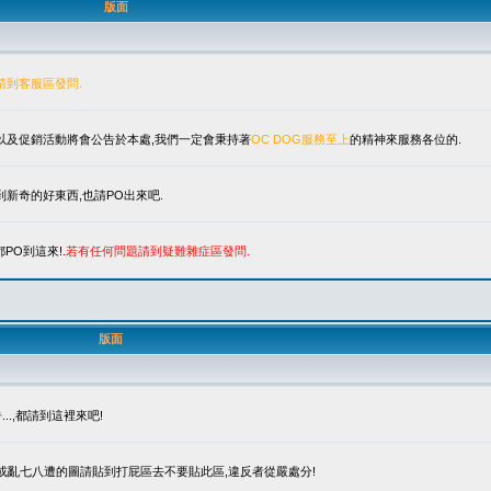
版面
請到客服區發問.
單以及促銷活動將會公告於本處,我們一定會秉持著
OC DOG服務至上
的精神來服務各位的.
新奇的好東西,也請PO出來吧.
PO到這來!.
若有任何問題請到疑難雜症區發問.
版面
.,都請到這裡來吧!
笑或亂七八遭的圖請貼到打屁區去不要貼此區,違反者從嚴處分!