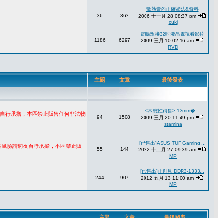
散熱膏的正確塗法&資料
36
362
2006 十一月 28 08:37 pm
cuki
電腦想接32吋液晶電視看影片
1186
6297
2009 三月 10 02:16 am
RVD
主題
文章
最後發表
<常態性銷售> 13mm�...
網友自行承擔，本區禁止販售任何非法物
94
1508
2009 三月 20 11:49 pm
stamina
[已售出]ASUS TUF Gaming ...
網路風險請網友自行承擔，本區禁止販
55
144
2022 十二月 27 09:39 am
MP
[已售出]正創見 DDR3-1333...
244
907
2012 五月 13 11:00 am
MP
主題
文章
最後發表