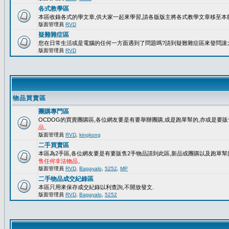
各式教學區
本區收錄各式的學文章,供大家一起來學習,請各版版主將各式教學文章移至本版
版面管理員
RVD
疑難雜症區
您在日常生活或是電腦的任何一方面遇到了問題嗎?請到疑難雜症區來發問讓
版面管理員
RVD
物品買賣區
團購專門區
OCDOG的買賣團購區,各位網友要是有要舉辦團購,或是跑單幫的,亦或是要販
品。
版面管理員
RVD
,
kingkong
二手買賣區
本區為2手區,各位網友要是有要販售2手物品請到此區,新品或團購以及跑單幫
售任何非法物品。
版面管理員
RVD
,
Bagayalo
,
5252
,
MP
二手物品成交紀錄區
本區只用來保存成交紀錄以利查詢,不開放發文.
版面管理員
RVD
,
Bagayalo
,
5252