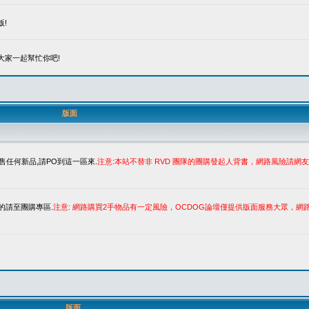
!
大家一起幫忙你吧!
版面
售任何新品,請PO到這一區來.
注意:本站不替非 RVD 團隊的團購發起人背書，網路風險請
的請至團購專區.
注意: 網路購買2手物品有一定風險，OCDOG論壇僅提供版面服務大眾，
版面