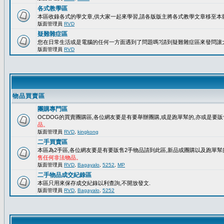
各式教學區
本區收錄各式的學文章,供大家一起來學習,請各版版主將各式教學文章移至本版
版面管理員
RVD
疑難雜症區
您在日常生活或是電腦的任何一方面遇到了問題嗎?請到疑難雜症區來發問讓
版面管理員
RVD
物品買賣區
團購專門區
OCDOG的買賣團購區,各位網友要是有要舉辦團購,或是跑單幫的,亦或是要販
品。
版面管理員
RVD
,
kingkong
二手買賣區
本區為2手區,各位網友要是有要販售2手物品請到此區,新品或團購以及跑單幫
售任何非法物品。
版面管理員
RVD
,
Bagayalo
,
5252
,
MP
二手物品成交紀錄區
本區只用來保存成交紀錄以利查詢,不開放發文.
版面管理員
RVD
,
Bagayalo
,
5252