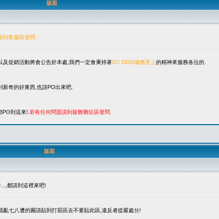
版面
請到客服區發問.
單以及促銷活動將會公告於本處,我們一定會秉持著
OC DOG服務至上
的精神來服務各位的.
新奇的好東西,也請PO出來吧.
PO到這來!.
若有任何問題請到疑難雜症區發問.
版面
.,都請到這裡來吧!
笑或亂七八遭的圖請貼到打屁區去不要貼此區,違反者從嚴處分!