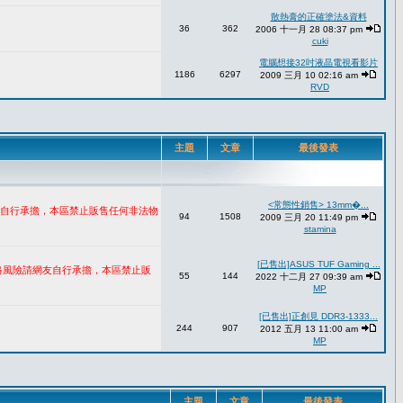
散熱膏的正確塗法&資料
36
362
2006 十一月 28 08:37 pm
cuki
電腦想接32吋液晶電視看影片
1186
6297
2009 三月 10 02:16 am
RVD
主題
文章
最後發表
<常態性銷售> 13mm�...
網友自行承擔，本區禁止販售任何非法物
94
1508
2009 三月 20 11:49 pm
stamina
[已售出]ASUS TUF Gaming ...
網路風險請網友自行承擔，本區禁止販
55
144
2022 十二月 27 09:39 am
MP
[已售出]正創見 DDR3-1333...
244
907
2012 五月 13 11:00 am
MP
主題
文章
最後發表