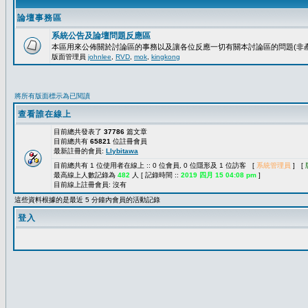
論壇事務區
系統公告及論壇問題反應區
本區用來公佈關於討論區的事務以及讓各位反應一切有關本討論區的問題(非產
版面管理員
johnlee
,
RVD
,
mok
,
kingkong
將所有版面標示為已閱讀
查看誰在線上
目前總共發表了
37786
篇文章
目前總共有
65821
位註冊會員
最新註冊的會員:
Llybitawa
目前總共有 1 位使用者在線上 :: 0 位會員, 0 位隱形及 1 位訪客 [
系統管理員
] [
最高線上人數記錄為
482
人 [ 記錄時間 ::
2019 四月 15 04:08 pm
]
目前線上註冊會員: 沒有
這些資料根據的是最近 5 分鐘內會員的活動記錄
登入