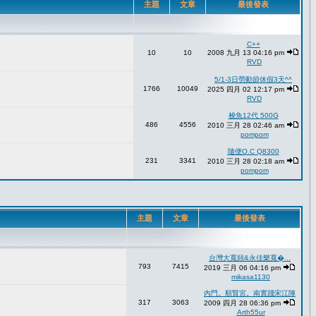
主題
文章
最後發表
C++
10
10
2008 九月 13 04:16 pm
RVD
5/1-3日勞動節休假3天^^
1766
10049
2025 四月 02 12:17 pm
RVD
梭魚12代 500G
486
4556
2010 三月 28 02:46 am
pompom
隨便O.C Q8300
231
3341
2010 三月 28 02:18 am
pompom
主題
文章
最後發表
台灣大寬頻&永佳樂寬�...
793
7415
2019 三月 06 04:16 pm
mikasa1130
內門。順賢宮。南實踐宋江陣
317
3063
2009 四月 28 06:36 pm
Arth55ur