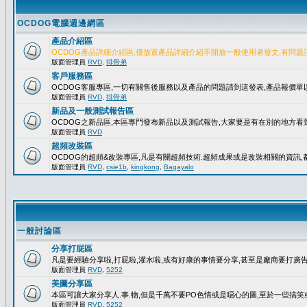
OCDOG電腦週邊網區
產品介紹區
OCDOG產品詳細介紹區,僅放置產品詳細介紹不開放一般使用者發文,有問題
版面管理員
RVD
,
排骨弟
客戶服務區
OCDOG客服專區,一切有關售後服務以及產品的問題請到這發表,產品報價
版面管理員
RVD
,
排骨弟
新品及一般測試報告區
OCDOG之新品區,本區專門發布新品以及測試報告,大家要是有在別的地方看到
版面管理員
RVD
超頻改裝區
OCDOG的超頻&改裝專區,凡是有關超頻技術.超頻成果或是改裝相關的資訊,都
版面管理員
RVD
,
csie1b
,
kingkong
,
Bagayalo
一般討論區
分享打屁區
凡是要經驗分享啦,打屁啦,灌水啦,或有好康的事情要分享,甚至是廠商要打廣告..
版面管理員
RVD
,
5252
美圖分享區
本區可讓大家分享人.事.物,但是千萬不要PO色情或是噁心的圖,至於一些搞
版面管理員
RVD
,
5252