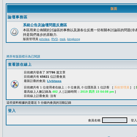
版面
論壇事務區
系統公告及論壇問題反應區
本區用來公佈關於討論區的事務以及讓各位反應一切有關本討論區的問題(非產
持是我們進步的原動力.
版面管理員
johnlee
,
RVD
,
mok
,
kingkong
將所有版面標示為已閱讀
查看誰在線上
目前總共發表了
37786
篇文章
目前總共有
65821
位註冊會員
最新註冊的會員:
Llybitawa
目前總共有 1 位使用者在線上 :: 0 位會員, 0 位隱形及 1 位訪客 [
系統管理員
] [
最高線上人數記錄為
482
人 [ 記錄時間 ::
2019 四月 15 04:08 pm
]
目前線上註冊會員: 沒有
這些資料根據的是最近 5 分鐘內會員的活動記錄
登入
會員名稱:
登入