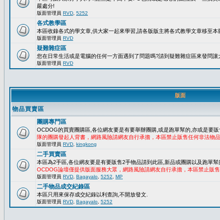
嚴處分!
版面管理員
RVD
,
5252
各式教學區
本區收錄各式的學文章,供大家一起來學習,請各版版主將各式教學文章移至本版
版面管理員
RVD
疑難雜症區
您在日常生活或是電腦的任何一方面遇到了問題嗎?請到疑難雜症區來發問讓
版面管理員
RVD
版面
物品買賣區
團購專門區
OCDOG的買賣團購區,各位網友要是有要舉辦團購,或是跑單幫的,亦或是要販
隊的團購發起人背書，網路風險請網友自行承擔，本區禁止販售任何非法物
版面管理員
RVD
,
kingkong
二手買賣區
本區為2手區,各位網友要是有要販售2手物品請到此區,新品或團購以及跑單幫
OCDOG論壇僅提供版面服務大眾，網路風險請網友自行承擔，本區禁止販
版面管理員
RVD
,
Bagayalo
,
5252
,
MP
二手物品成交紀錄區
本區只用來保存成交紀錄以利查詢,不開放發文.
版面管理員
RVD
,
Bagayalo
,
5252