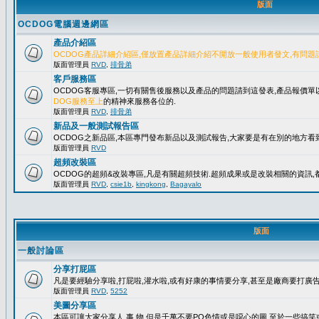
版面
OCDOG電腦週邊網區
產品介紹區
OCDOG產品詳細介紹區,僅放置產品詳細介紹不開放一般使用者發文,有問題
版面管理員
RVD
,
排骨弟
客戶服務區
OCDOG客服專區,一切有關售後服務以及產品的問題請到這發表,產品報價
DOG服務至上
的精神來服務各位的.
版面管理員
RVD
,
排骨弟
新品及一般測試報告區
OCDOG之新品區,本區專門發布新品以及測試報告,大家要是有在別的地方看到
版面管理員
RVD
超頻改裝區
OCDOG的超頻&改裝專區,凡是有關超頻技術.超頻成果或是改裝相關的資訊,都
版面管理員
RVD
,
csie1b
,
kingkong
,
Bagayalo
版面
一般討論區
分享打屁區
凡是要經驗分享啦,打屁啦,灌水啦,或有好康的事情要分享,甚至是廠商要打廣告..
版面管理員
RVD
,
5252
美圖分享區
本區可讓大家分享人.事.物,但是千萬不要PO色情或是噁心的圖,至於一些搞