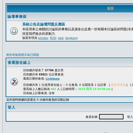
版面
論壇事務區
系統公告及論壇問題反應區
本區用來公佈關於討論區的事務以及讓各位反應一切有關本討論區的問題(非產
持是我們進步的原動力.
版面管理員
johnlee
,
RVD
,
mok
,
kingkong
將所有版面標示為已閱讀
查看誰在線上
目前總共發表了
37786
篇文章
目前總共有
65821
位註冊會員
最新註冊的會員:
Llybitawa
目前總共有 1 位使用者在線上 :: 0 位會員, 0 位隱形及 1 位訪客 [
系統管理員
] [
最高線上人數記錄為
482
人 [ 記錄時間 ::
2019 四月 15 04:08 pm
]
目前線上註冊會員: 沒有
這些資料根據的是最近 5 分鐘內會員的活動記錄
登入
會員名稱:
登入