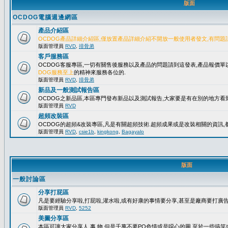
版面
OCDOG電腦週邊網區
產品介紹區
OCDOG產品詳細介紹區,僅放置產品詳細介紹不開放一般使用者發文,有問題
版面管理員
RVD
,
排骨弟
客戶服務區
OCDOG客服專區,一切有關售後服務以及產品的問題請到這發表,產品報價
DOG服務至上
的精神來服務各位的.
版面管理員
RVD
,
排骨弟
新品及一般測試報告區
OCDOG之新品區,本區專門發布新品以及測試報告,大家要是有在別的地方看到
版面管理員
RVD
超頻改裝區
OCDOG的超頻&改裝專區,凡是有關超頻技術.超頻成果或是改裝相關的資訊,都
版面管理員
RVD
,
csie1b
,
kingkong
,
Bagayalo
版面
一般討論區
分享打屁區
凡是要經驗分享啦,打屁啦,灌水啦,或有好康的事情要分享,甚至是廠商要打廣告..
版面管理員
RVD
,
5252
美圖分享區
本區可讓大家分享人.事.物,但是千萬不要PO色情或是噁心的圖,至於一些搞