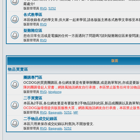
嚴處分!
版面管理員
RVD
,
5252
各式教學區
本區收錄各式的學文章,供大家一起來學習,請各版版主將各式教學文章移至本版
版面管理員
RVD
疑難雜症區
您在日常生活或是電腦的任何一方面遇到了問題嗎?請到疑難雜症區來發問讓
版面管理員
RVD
版面
物品買賣區
團購專門區
OCDOG的買賣團購區,各位網友要是有要舉辦團購,或是跑單幫的,亦或是要販
隊的團購發起人背書，網路風險請網友自行承擔，本區禁止販售任何非法物
版面管理員
RVD
,
kingkong
二手買賣區
本區為2手區,各位網友要是有要販售2手物品請到此區,新品或團購以及跑單幫
OCDOG論壇僅提供版面服務大眾，網路風險請網友自行承擔，本區禁止販
版面管理員
RVD
,
Bagayalo
,
5252
,
MP
二手物品成交紀錄區
本區只用來保存成交紀錄以利查詢,不開放發文.
版面管理員
RVD
,
Bagayalo
,
5252