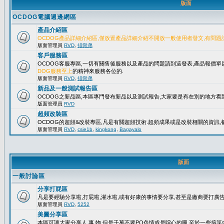
版面
OCDOG電腦週邊網區
產品介紹區
OCDOG產品詳細介紹區,僅放置產品詳細介紹不開放一般使用者發文,有問題
版面管理員
RVD
,
排骨弟
客戶服務區
OCDOG客服專區,一切有關售後服務以及產品的問題請到這發表,產品報價
DOG服務至上
的精神來服務各位的.
版面管理員
RVD
,
排骨弟
新品及一般測試報告區
OCDOG之新品區,本區專門發布新品以及測試報告,大家要是有在別的地方看到
版面管理員
RVD
超頻改裝區
OCDOG的超頻&改裝專區,凡是有關超頻技術.超頻成果或是改裝相關的資訊,都
版面管理員
RVD
,
csie1b
,
kingkong
,
Bagayalo
版面
一般討論區
分享打屁區
凡是要經驗分享啦,打屁啦,灌水啦,或有好康的事情要分享,甚至是廠商要打廣告..
版面管理員
RVD
,
5252
美圖分享區
本區可讓大家分享人.事.物,但是千萬不要PO色情或是噁心的圖,至於一些搞