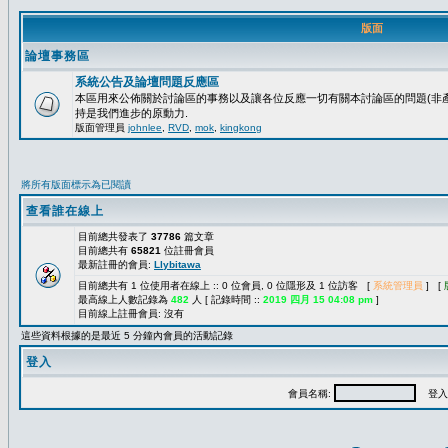
版面
論壇事務區
系統公告及論壇問題反應區
本區用來公佈關於討論區的事務以及讓各位反應一切有關本討論區的問題(非產
持是我們進步的原動力.
版面管理員
johnlee
,
RVD
,
mok
,
kingkong
將所有版面標示為已閱讀
查看誰在線上
目前總共發表了
37786
篇文章
目前總共有
65821
位註冊會員
最新註冊的會員:
Llybitawa
目前總共有 1 位使用者在線上 :: 0 位會員, 0 位隱形及 1 位訪客 [
系統管理員
] [
最高線上人數記錄為
482
人 [ 記錄時間 ::
2019 四月 15 04:08 pm
]
目前線上註冊會員: 沒有
這些資料根據的是最近 5 分鐘內會員的活動記錄
登入
會員名稱:
登入