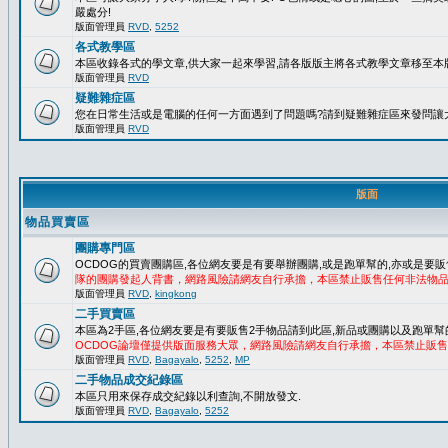
嚴處分!
版面管理員
RVD
,
5252
各式教學區
本區收錄各式的學文章,供大家一起來學習,請各版版主將各式教學文章移至本版
版面管理員
RVD
疑難雜症區
您在日常生活或是電腦的任何一方面遇到了問題嗎?請到疑難雜症區來發問讓
版面管理員
RVD
版面
物品買賣區
團購專門區
OCDOG的買賣團購區,各位網友要是有要舉辦團購,或是跑單幫的,亦或是要販
隊的團購發起人背書，網路風險請網友自行承擔，本區禁止販售任何非法物
版面管理員
RVD
,
kingkong
二手買賣區
本區為2手區,各位網友要是有要販售2手物品請到此區,新品或團購以及跑單幫
OCDOG論壇僅提供版面服務大眾，網路風險請網友自行承擔，本區禁止販
版面管理員
RVD
,
Bagayalo
,
5252
,
MP
二手物品成交紀錄區
本區只用來保存成交紀錄以利查詢,不開放發文.
版面管理員
RVD
,
Bagayalo
,
5252