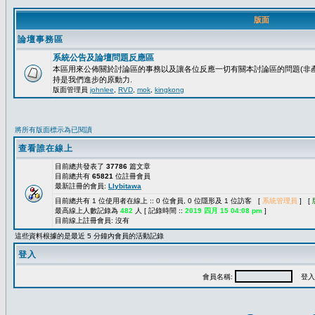
版面
論壇事務區
系統公告及論壇問題反應區
本區用來公佈關於討論區的事務以及讓各位反應一切有關本討論區的問題(非產
持是我們進步的原動力.
版面管理員
johnlee
,
RVD
,
mok
,
kingkong
將所有版面標示為已閱讀
查看誰在線上
目前總共發表了
37786
篇文章
目前總共有
65821
位註冊會員
最新註冊的會員:
Llybitawa
目前總共有 1 位使用者在線上 :: 0 位會員, 0 位隱形及 1 位訪客 [
系統管理員
] [
最高線上人數記錄為
482
人 [ 記錄時間 ::
2019 四月 15 04:08 pm
]
目前線上註冊會員: 沒有
這些資料根據的是最近 5 分鐘內會員的活動記錄
登入
會員名稱:
登入