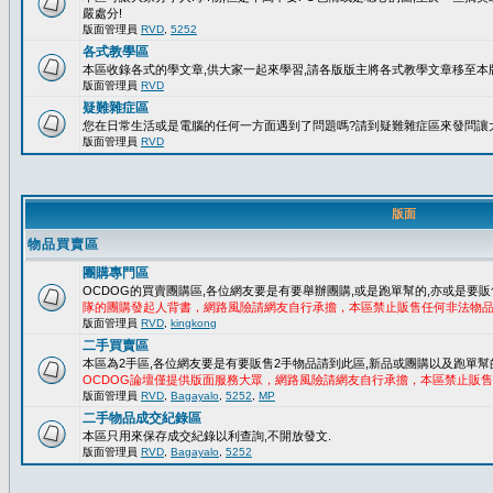
嚴處分!
版面管理員
RVD
,
5252
各式教學區
本區收錄各式的學文章,供大家一起來學習,請各版版主將各式教學文章移至本版
版面管理員
RVD
疑難雜症區
您在日常生活或是電腦的任何一方面遇到了問題嗎?請到疑難雜症區來發問讓
版面管理員
RVD
版面
物品買賣區
團購專門區
OCDOG的買賣團購區,各位網友要是有要舉辦團購,或是跑單幫的,亦或是要販
隊的團購發起人背書，網路風險請網友自行承擔，本區禁止販售任何非法物
版面管理員
RVD
,
kingkong
二手買賣區
本區為2手區,各位網友要是有要販售2手物品請到此區,新品或團購以及跑單幫
OCDOG論壇僅提供版面服務大眾，網路風險請網友自行承擔，本區禁止販
版面管理員
RVD
,
Bagayalo
,
5252
,
MP
二手物品成交紀錄區
本區只用來保存成交紀錄以利查詢,不開放發文.
版面管理員
RVD
,
Bagayalo
,
5252