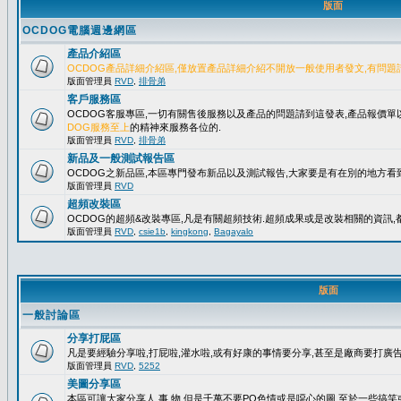
版面
OCDOG電腦週邊網區
產品介紹區
OCDOG產品詳細介紹區,僅放置產品詳細介紹不開放一般使用者發文,有問題
版面管理員
RVD
,
排骨弟
客戶服務區
OCDOG客服專區,一切有關售後服務以及產品的問題請到這發表,產品報價
DOG服務至上
的精神來服務各位的.
版面管理員
RVD
,
排骨弟
新品及一般測試報告區
OCDOG之新品區,本區專門發布新品以及測試報告,大家要是有在別的地方看到
版面管理員
RVD
超頻改裝區
OCDOG的超頻&改裝專區,凡是有關超頻技術.超頻成果或是改裝相關的資訊,都
版面管理員
RVD
,
csie1b
,
kingkong
,
Bagayalo
版面
一般討論區
分享打屁區
凡是要經驗分享啦,打屁啦,灌水啦,或有好康的事情要分享,甚至是廠商要打廣告..
版面管理員
RVD
,
5252
美圖分享區
本區可讓大家分享人.事.物,但是千萬不要PO色情或是噁心的圖,至於一些搞