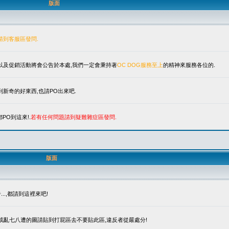
版面
請到客服區發問.
單以及促銷活動將會公告於本處,我們一定會秉持著
OC DOG服務至上
的精神來服務各位的.
新奇的好東西,也請PO出來吧.
PO到這來!.
若有任何問題請到疑難雜症區發問.
版面
.,都請到這裡來吧!
笑或亂七八遭的圖請貼到打屁區去不要貼此區,違反者從嚴處分!