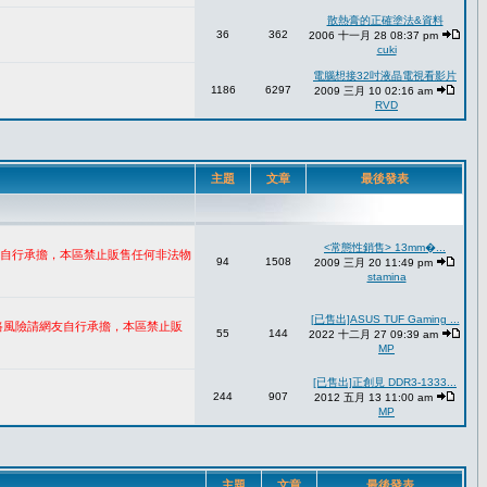
散熱膏的正確塗法&資料
36
362
2006 十一月 28 08:37 pm
cuki
電腦想接32吋液晶電視看影片
1186
6297
2009 三月 10 02:16 am
RVD
主題
文章
最後發表
<常態性銷售> 13mm�...
網友自行承擔，本區禁止販售任何非法物
94
1508
2009 三月 20 11:49 pm
stamina
[已售出]ASUS TUF Gaming ...
網路風險請網友自行承擔，本區禁止販
55
144
2022 十二月 27 09:39 am
MP
[已售出]正創見 DDR3-1333...
244
907
2012 五月 13 11:00 am
MP
主題
文章
最後發表