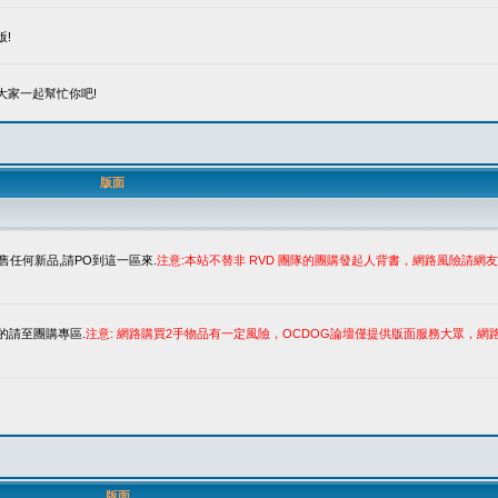
!
大家一起幫忙你吧!
版面
售任何新品,請PO到這一區來.
注意:本站不替非 RVD 團隊的團購發起人背書，網路風險請
的請至團購專區.
注意: 網路購買2手物品有一定風險，OCDOG論壇僅提供版面服務大眾，
版面