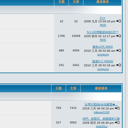
主題
文章
最後發表
C++
10
10
2008 九月 13 04:16 pm
RVD
5/1-3日勞動節休假3天^^
1766
10049
2025 四月 02 12:17 pm
RVD
梭魚12代 500G
486
4556
2010 三月 28 02:46 am
pompom
隨便O.C Q8300
231
3341
2010 三月 28 02:18 am
pompom
主題
文章
最後發表
台灣大寬頻&永佳樂寬�...
793
7415
2019 三月 06 04:16 pm
mikasa1130
內門。順賢宮。南實踐宋江陣
317
3063
2009 四月 28 06:36 pm
Arth55ur