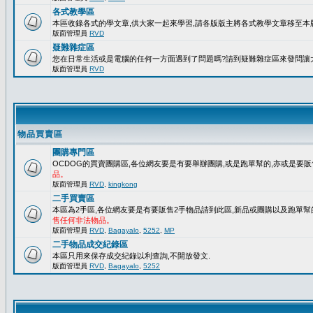
各式教學區
本區收錄各式的學文章,供大家一起來學習,請各版版主將各式教學文章移至本版
版面管理員
RVD
疑難雜症區
您在日常生活或是電腦的任何一方面遇到了問題嗎?請到疑難雜症區來發問讓
版面管理員
RVD
物品買賣區
團購專門區
OCDOG的買賣團購區,各位網友要是有要舉辦團購,或是跑單幫的,亦或是要販
品。
版面管理員
RVD
,
kingkong
二手買賣區
本區為2手區,各位網友要是有要販售2手物品請到此區,新品或團購以及跑單幫
售任何非法物品。
版面管理員
RVD
,
Bagayalo
,
5252
,
MP
二手物品成交紀錄區
本區只用來保存成交紀錄以利查詢,不開放發文.
版面管理員
RVD
,
Bagayalo
,
5252