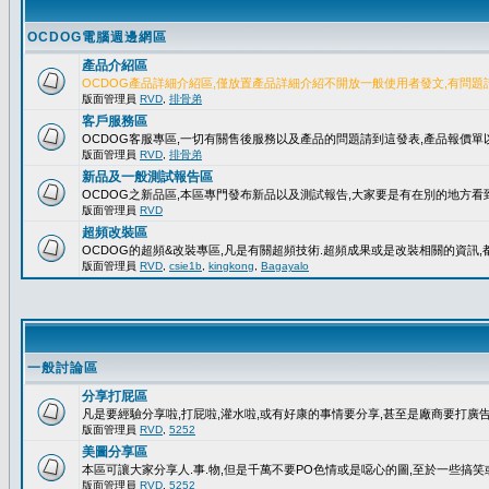
OCDOG電腦週邊網區
產品介紹區
OCDOG產品詳細介紹區,僅放置產品詳細介紹不開放一般使用者發文,有問題
版面管理員
RVD
,
排骨弟
客戶服務區
OCDOG客服專區,一切有關售後服務以及產品的問題請到這發表,產品報價
版面管理員
RVD
,
排骨弟
新品及一般測試報告區
OCDOG之新品區,本區專門發布新品以及測試報告,大家要是有在別的地方看到
版面管理員
RVD
超頻改裝區
OCDOG的超頻&改裝專區,凡是有關超頻技術.超頻成果或是改裝相關的資訊,都
版面管理員
RVD
,
csie1b
,
kingkong
,
Bagayalo
一般討論區
分享打屁區
凡是要經驗分享啦,打屁啦,灌水啦,或有好康的事情要分享,甚至是廠商要打廣告..
版面管理員
RVD
,
5252
美圖分享區
本區可讓大家分享人.事.物,但是千萬不要PO色情或是噁心的圖,至於一些搞
版面管理員
RVD
,
5252