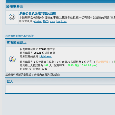
論壇事務區
系統公告及論壇問題反應區
本區用來公佈關於討論區的事務以及讓各位反應一切有關本討論區的問題(非產
版面管理員
johnlee
,
RVD
,
mok
,
kingkong
將所有版面標示為已閱讀
查看誰在線上
目前總共發表了
37786
篇文章
目前總共有
65821
位註冊會員
最新註冊的會員:
Llybitawa
目前總共有 1 位使用者在線上 :: 0 位會員, 0 位隱形及 1 位訪客 [
系統管理員
] [
最高線上人數記錄為
482
人 [ 記錄時間 ::
2019 四月 15 04:08 pm
]
目前線上註冊會員: 沒有
這些資料根據的是最近 5 分鐘內會員的活動記錄
登入