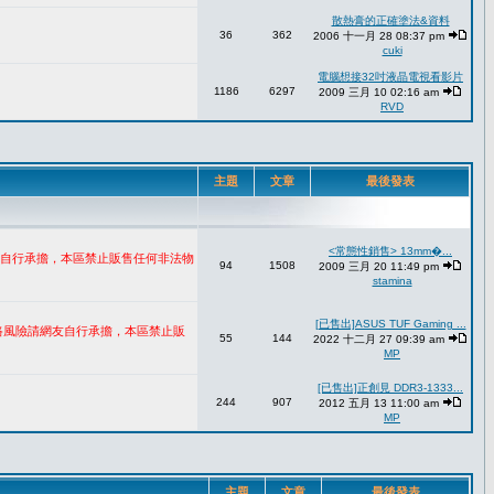
散熱膏的正確塗法&資料
36
362
2006 十一月 28 08:37 pm
cuki
電腦想接32吋液晶電視看影片
1186
6297
2009 三月 10 02:16 am
RVD
主題
文章
最後發表
<常態性銷售> 13mm�...
網友自行承擔，本區禁止販售任何非法物
94
1508
2009 三月 20 11:49 pm
stamina
[已售出]ASUS TUF Gaming ...
網路風險請網友自行承擔，本區禁止販
55
144
2022 十二月 27 09:39 am
MP
[已售出]正創見 DDR3-1333...
244
907
2012 五月 13 11:00 am
MP
主題
文章
最後發表