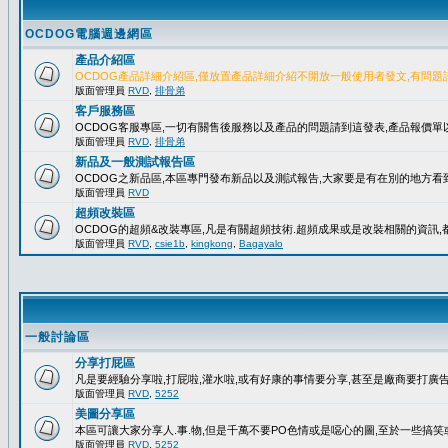
OCDOG電腦週邊網區
產品介紹區
OCDOG產品詳細介紹區,僅放置產品詳細介紹不開放一般使用者發文,有問題
版面管理員
RVD
,
排骨弟
客戶服務區
OCDOG客服專區,一切有關售後服務以及產品的問題請到這發表,產品報價
版面管理員
RVD
,
排骨弟
新品及一般測試報告區
OCDOG之新品區,本區專門發布新品以及測試報告,大家要是有在別的地方看到
版面管理員
RVD
超頻改裝區
OCDOG的超頻&改裝專區,凡是有關超頻技術.超頻成果或是改裝相關的資訊,都
版面管理員
RVD
,
csie1b
,
kingkong
,
Bagayalo
一般討論區
分享打屁區
凡是要經驗分享啦,打屁啦,灌水啦,或有好康的事情要分享,甚至是廠商要打廣告..
版面管理員
RVD
,
5252
美圖分享區
本區可讓大家分享人.事.物,但是千萬不要PO色情或是噁心的圖,至於一些搞
版面管理員
RVD
,
5252