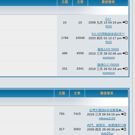
主題
文章
最後發表
C++
10
10
2008 九月 13 04:16 pm
RVD
5/1-3日勞動節休假3天^^
1766
10049
2025 四月 02 12:17 pm
RVD
梭魚12代 500G
486
4556
2010 三月 28 02:46 am
pompom
隨便O.C Q8300
231
3341
2010 三月 28 02:18 am
pompom
主題
文章
最後發表
台灣大寬頻&永佳樂寬�...
793
7415
2019 三月 06 04:16 pm
mikasa1130
內門。順賢宮。南實踐宋江陣
317
3063
2009 四月 28 06:36 pm
Arth55ur