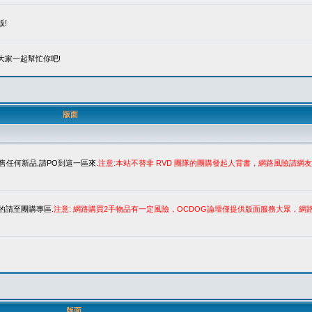
!
大家一起幫忙你吧!
版面
售任何新品,請PO到這一區來.
注意:本站不替非 RVD 團隊的團購發起人背書，網路風險請
的請至團購專區.
注意: 網路購買2手物品有一定風險，OCDOG論壇僅提供版面服務大眾，
版面