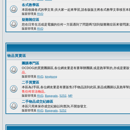
各式教學區
本區收錄各式的學文章,供大家一起來學習,請各版版主將各式教學文章移至本版
版面管理員
RVD
疑難雜症區
您在日常生活或是電腦的任何一方面遇到了問題嗎?請到疑難雜症區來發問讓
版面管理員
RVD
物品買賣區
團購專門區
OCDOG的買賣團購區,各位網友要是有要舉辦團購,或是跑單幫的,亦或是要販
品。
版面管理員
RVD
,
kingkong
二手買賣區
本區為2手區,各位網友要是有要販售2手物品請到此區,新品或團購以及跑單幫
售任何非法物品。
版面管理員
RVD
,
Bagayalo
,
5252
,
MP
二手物品成交紀錄區
本區只用來保存成交紀錄以利查詢,不開放發文.
版面管理員
RVD
,
Bagayalo
,
5252