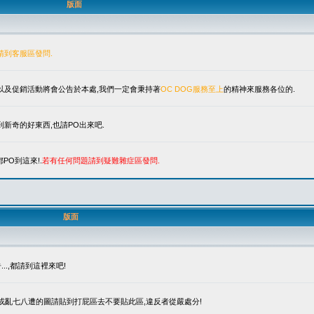
版面
請到客服區發問.
單以及促銷活動將會公告於本處,我們一定會秉持著
OC DOG服務至上
的精神來服務各位的.
新奇的好東西,也請PO出來吧.
PO到這來!.
若有任何問題請到疑難雜症區發問.
版面
.,都請到這裡來吧!
笑或亂七八遭的圖請貼到打屁區去不要貼此區,違反者從嚴處分!