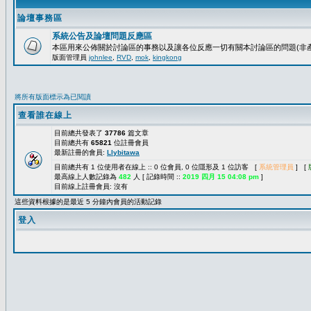
論壇事務區
系統公告及論壇問題反應區
本區用來公佈關於討論區的事務以及讓各位反應一切有關本討論區的問題(非產
版面管理員
johnlee
,
RVD
,
mok
,
kingkong
將所有版面標示為已閱讀
查看誰在線上
目前總共發表了
37786
篇文章
目前總共有
65821
位註冊會員
最新註冊的會員:
Llybitawa
目前總共有 1 位使用者在線上 :: 0 位會員, 0 位隱形及 1 位訪客 [
系統管理員
] [
最高線上人數記錄為
482
人 [ 記錄時間 ::
2019 四月 15 04:08 pm
]
目前線上註冊會員: 沒有
這些資料根據的是最近 5 分鐘內會員的活動記錄
登入