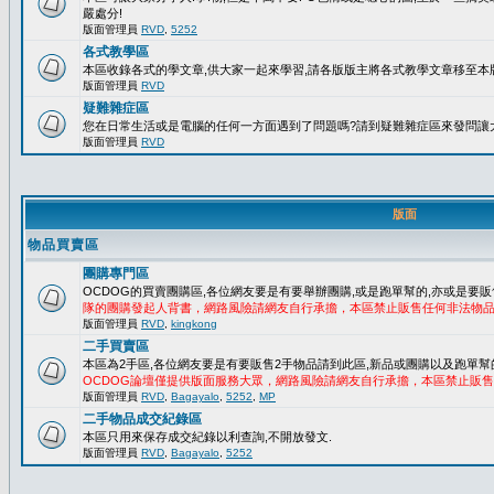
嚴處分!
版面管理員
RVD
,
5252
各式教學區
本區收錄各式的學文章,供大家一起來學習,請各版版主將各式教學文章移至本版
版面管理員
RVD
疑難雜症區
您在日常生活或是電腦的任何一方面遇到了問題嗎?請到疑難雜症區來發問讓
版面管理員
RVD
版面
物品買賣區
團購專門區
OCDOG的買賣團購區,各位網友要是有要舉辦團購,或是跑單幫的,亦或是要販
隊的團購發起人背書，網路風險請網友自行承擔，本區禁止販售任何非法物
版面管理員
RVD
,
kingkong
二手買賣區
本區為2手區,各位網友要是有要販售2手物品請到此區,新品或團購以及跑單幫
OCDOG論壇僅提供版面服務大眾，網路風險請網友自行承擔，本區禁止販
版面管理員
RVD
,
Bagayalo
,
5252
,
MP
二手物品成交紀錄區
本區只用來保存成交紀錄以利查詢,不開放發文.
版面管理員
RVD
,
Bagayalo
,
5252