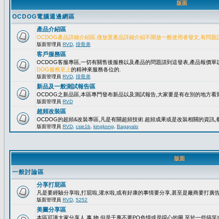
版面
OCDOG電腦週邊網區
產品介紹區
OCDOG產品詳細介紹區,僅放置產品詳細介紹不開放一般使用者發文,有問題
版面管理員
RVD
,
排骨弟
客戶服務區
OCDOG客服專區,一切有關售後服務以及產品的問題請到這發表,產品報價
DOG服務至上
的精神來服務各位的.
版面管理員
RVD
,
排骨弟
新品及一般測試報告區
OCDOG之新品區,本區專門發布新品以及測試報告,大家要是有在別的地方看到
版面管理員
RVD
超頻改裝區
OCDOG的超頻&改裝專區,凡是有關超頻技術.超頻成果或是改裝相關的資訊,都
版面管理員
RVD
,
csie1b
,
kingkong
,
Bagayalo
版面
一般討論區
分享打屁區
凡是要經驗分享啦,打屁啦,灌水啦,或有好康的事情要分享,甚至是廠商要打廣告..
版面管理員
RVD
,
5252
美圖分享區
本區可讓大家分享人.事.物,但是千萬不要PO色情或是噁心的圖,至於一些搞