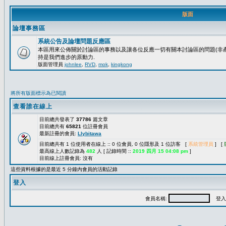
版面
論壇事務區
系統公告及論壇問題反應區
本區用來公佈關於討論區的事務以及讓各位反應一切有關本討論區的問題(非產
持是我們進步的原動力.
版面管理員
johnlee
,
RVD
,
mok
,
kingkong
將所有版面標示為已閱讀
查看誰在線上
目前總共發表了
37786
篇文章
目前總共有
65821
位註冊會員
最新註冊的會員:
Llybitawa
目前總共有 1 位使用者在線上 :: 0 位會員, 0 位隱形及 1 位訪客 [
系統管理員
] [
最高線上人數記錄為
482
人 [ 記錄時間 ::
2019 四月 15 04:08 pm
]
目前線上註冊會員: 沒有
這些資料根據的是最近 5 分鐘內會員的活動記錄
登入
會員名稱:
登入