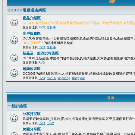
版面
OCDOG電腦週邊網區
產品介紹區
OCDOG產品詳細介紹區,僅放置產品詳細介紹不開放一般使用者發文,有問題
版面管理員
RVD
,
排骨弟
客戶服務區
OCDOG客服專區,一切有關售後服務以及產品的問題請到這發表,產品報價
DOG服務至上
的精神來服務各位的.
版面管理員
RVD
,
排骨弟
新品及一般測試報告區
OCDOG之新品區,本區專門發布新品以及測試報告,大家要是有在別的地方看到
版面管理員
RVD
超頻改裝區
OCDOG的超頻&改裝專區,凡是有關超頻技術.超頻成果或是改裝相關的資訊,都
版面管理員
RVD
,
csie1b
,
kingkong
,
Bagayalo
版面
一般討論區
分享打屁區
凡是要經驗分享啦,打屁啦,灌水啦,或有好康的事情要分享,甚至是廠商要打廣告..
版面管理員
RVD
,
5252
美圖分享區
本區可讓大家分享人.事.物,但是千萬不要PO色情或是噁心的圖,至於一些搞