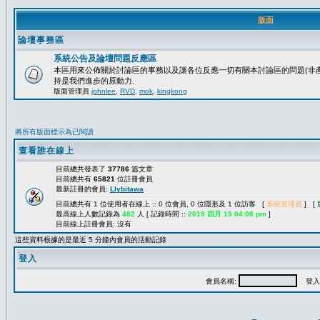
版面
論壇事務區
系統公告及論壇問題反應區
本區用來公佈關於討論區的事務以及讓各位反應一切有關本討論區的問題(非產
持是我們進步的原動力.
版面管理員
johnlee
,
RVD
,
mok
,
kingkong
將所有版面標示為已閱讀
查看誰在線上
目前總共發表了
37786
篇文章
目前總共有
65821
位註冊會員
最新註冊的會員:
Llybitawa
目前總共有 1 位使用者在線上 :: 0 位會員, 0 位隱形及 1 位訪客 [
系統管理員
] [
最高線上人數記錄為
482
人 [ 記錄時間 ::
2019 四月 15 04:08 pm
]
目前線上註冊會員: 沒有
這些資料根據的是最近 5 分鐘內會員的活動記錄
登入
會員名稱:
登入