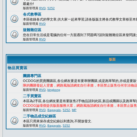
嚴處分!
版面管理員
RVD
,
5252
各式教學區
本區收錄各式的學文章,供大家一起來學習,請各版版主將各式教學文章移至本版
版面管理員
RVD
疑難雜症區
您在日常生活或是電腦的任何一方面遇到了問題嗎?請到疑難雜症區來發問讓
版面管理員
RVD
版面
物品買賣區
團購專門區
OCDOG的買賣團購區,各位網友要是有要舉辦團購,或是跑單幫的,亦或是要販
隊的團購發起人背書，網路風險請網友自行承擔，本區禁止販售任何非法物
版面管理員
RVD
,
kingkong
二手買賣區
本區為2手區,各位網友要是有要販售2手物品請到此區,新品或團購以及跑單幫
OCDOG論壇僅提供版面服務大眾，網路風險請網友自行承擔，本區禁止販
版面管理員
RVD
,
Bagayalo
,
5252
,
MP
二手物品成交紀錄區
本區只用來保存成交紀錄以利查詢,不開放發文.
版面管理員
RVD
,
Bagayalo
,
5252