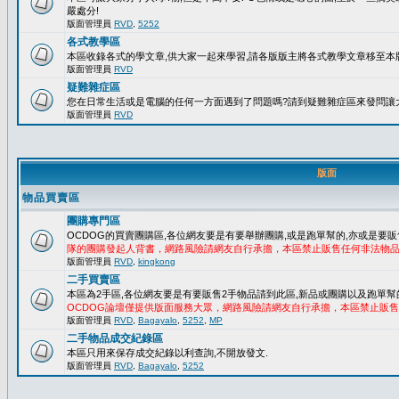
嚴處分!
版面管理員
RVD
,
5252
各式教學區
本區收錄各式的學文章,供大家一起來學習,請各版版主將各式教學文章移至本版
版面管理員
RVD
疑難雜症區
您在日常生活或是電腦的任何一方面遇到了問題嗎?請到疑難雜症區來發問讓
版面管理員
RVD
版面
物品買賣區
團購專門區
OCDOG的買賣團購區,各位網友要是有要舉辦團購,或是跑單幫的,亦或是要販
隊的團購發起人背書，網路風險請網友自行承擔，本區禁止販售任何非法物
版面管理員
RVD
,
kingkong
二手買賣區
本區為2手區,各位網友要是有要販售2手物品請到此區,新品或團購以及跑單幫
OCDOG論壇僅提供版面服務大眾，網路風險請網友自行承擔，本區禁止販
版面管理員
RVD
,
Bagayalo
,
5252
,
MP
二手物品成交紀錄區
本區只用來保存成交紀錄以利查詢,不開放發文.
版面管理員
RVD
,
Bagayalo
,
5252