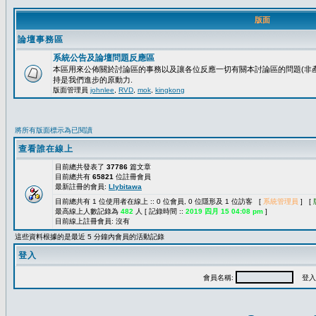
版面
論壇事務區
系統公告及論壇問題反應區
本區用來公佈關於討論區的事務以及讓各位反應一切有關本討論區的問題(非產
持是我們進步的原動力.
版面管理員
johnlee
,
RVD
,
mok
,
kingkong
將所有版面標示為已閱讀
查看誰在線上
目前總共發表了
37786
篇文章
目前總共有
65821
位註冊會員
最新註冊的會員:
Llybitawa
目前總共有 1 位使用者在線上 :: 0 位會員, 0 位隱形及 1 位訪客 [
系統管理員
] [
最高線上人數記錄為
482
人 [ 記錄時間 ::
2019 四月 15 04:08 pm
]
目前線上註冊會員: 沒有
這些資料根據的是最近 5 分鐘內會員的活動記錄
登入
會員名稱:
登入