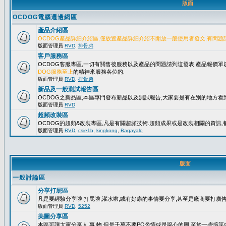
版面
OCDOG電腦週邊網區
產品介紹區
OCDOG產品詳細介紹區,僅放置產品詳細介紹不開放一般使用者發文,有問題
版面管理員
RVD
,
排骨弟
客戶服務區
OCDOG客服專區,一切有關售後服務以及產品的問題請到這發表,產品報價
DOG服務至上
的精神來服務各位的.
版面管理員
RVD
,
排骨弟
新品及一般測試報告區
OCDOG之新品區,本區專門發布新品以及測試報告,大家要是有在別的地方看到
版面管理員
RVD
超頻改裝區
OCDOG的超頻&改裝專區,凡是有關超頻技術.超頻成果或是改裝相關的資訊,都
版面管理員
RVD
,
csie1b
,
kingkong
,
Bagayalo
版面
一般討論區
分享打屁區
凡是要經驗分享啦,打屁啦,灌水啦,或有好康的事情要分享,甚至是廠商要打廣告..
版面管理員
RVD
,
5252
美圖分享區
本區可讓大家分享人.事.物,但是千萬不要PO色情或是噁心的圖,至於一些搞