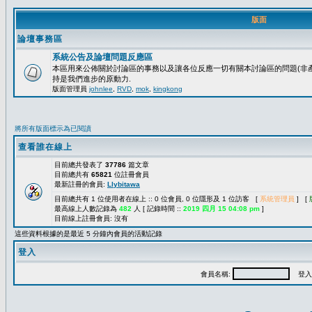
版面
論壇事務區
系統公告及論壇問題反應區
本區用來公佈關於討論區的事務以及讓各位反應一切有關本討論區的問題(非產
持是我們進步的原動力.
版面管理員
johnlee
,
RVD
,
mok
,
kingkong
將所有版面標示為已閱讀
查看誰在線上
目前總共發表了
37786
篇文章
目前總共有
65821
位註冊會員
最新註冊的會員:
Llybitawa
目前總共有 1 位使用者在線上 :: 0 位會員, 0 位隱形及 1 位訪客 [
系統管理員
] [
最高線上人數記錄為
482
人 [ 記錄時間 ::
2019 四月 15 04:08 pm
]
目前線上註冊會員: 沒有
這些資料根據的是最近 5 分鐘內會員的活動記錄
登入
會員名稱:
登入