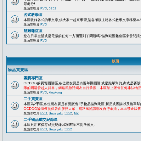
嚴處分!
版面管理員
RVD
,
5252
各式教學區
本區收錄各式的學文章,供大家一起來學習,請各版版主將各式教學文章移至本版
版面管理員
RVD
疑難雜症區
您在日常生活或是電腦的任何一方面遇到了問題嗎?請到疑難雜症區來發問讓
版面管理員
RVD
版面
物品買賣區
團購專門區
OCDOG的買賣團購區,各位網友要是有要舉辦團購,或是跑單幫的,亦或是要販
隊的團購發起人背書，網路風險請網友自行承擔，本區禁止販售任何非法物
版面管理員
RVD
,
kingkong
二手買賣區
本區為2手區,各位網友要是有要販售2手物品請到此區,新品或團購以及跑單幫
OCDOG論壇僅提供版面服務大眾，網路風險請網友自行承擔，本區禁止販
版面管理員
RVD
,
Bagayalo
,
5252
,
MP
二手物品成交紀錄區
本區只用來保存成交紀錄以利查詢,不開放發文.
版面管理員
RVD
,
Bagayalo
,
5252