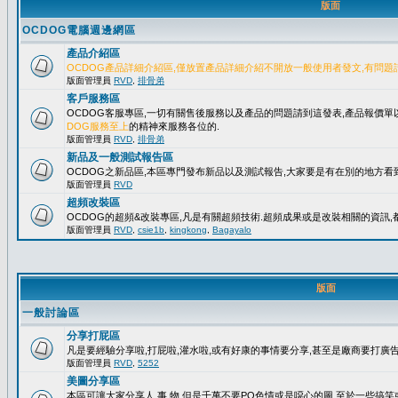
版面
OCDOG電腦週邊網區
產品介紹區
OCDOG產品詳細介紹區,僅放置產品詳細介紹不開放一般使用者發文,有問題
版面管理員
RVD
,
排骨弟
客戶服務區
OCDOG客服專區,一切有關售後服務以及產品的問題請到這發表,產品報價
DOG服務至上
的精神來服務各位的.
版面管理員
RVD
,
排骨弟
新品及一般測試報告區
OCDOG之新品區,本區專門發布新品以及測試報告,大家要是有在別的地方看到
版面管理員
RVD
超頻改裝區
OCDOG的超頻&改裝專區,凡是有關超頻技術.超頻成果或是改裝相關的資訊,都
版面管理員
RVD
,
csie1b
,
kingkong
,
Bagayalo
版面
一般討論區
分享打屁區
凡是要經驗分享啦,打屁啦,灌水啦,或有好康的事情要分享,甚至是廠商要打廣告..
版面管理員
RVD
,
5252
美圖分享區
本區可讓大家分享人.事.物,但是千萬不要PO色情或是噁心的圖,至於一些搞