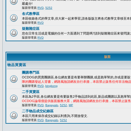
嚴處分!
版面管理員
RVD
,
5252
各式教學區
本區收錄各式的學文章,供大家一起來學習,請各版版主將各式教學文章移至本版
版面管理員
RVD
疑難雜症區
您在日常生活或是電腦的任何一方面遇到了問題嗎?請到疑難雜症區來發問讓
版面管理員
RVD
版面
物品買賣區
團購專門區
OCDOG的買賣團購區,各位網友要是有要舉辦團購,或是跑單幫的,亦或是要販
隊的團購發起人背書，網路風險請網友自行承擔，本區禁止販售任何非法物
版面管理員
RVD
,
kingkong
二手買賣區
本區為2手區,各位網友要是有要販售2手物品請到此區,新品或團購以及跑單幫
OCDOG論壇僅提供版面服務大眾，網路風險請網友自行承擔，本區禁止販
版面管理員
RVD
,
Bagayalo
,
5252
,
MP
二手物品成交紀錄區
本區只用來保存成交紀錄以利查詢,不開放發文.
版面管理員
RVD
,
Bagayalo
,
5252