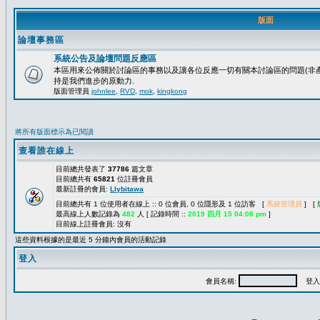
版面
論壇事務區
系統公告及論壇問題反應區
本區用來公佈關於討論區的事務以及讓各位反應一切有關本討論區的問題(非產
持是我們進步的原動力.
版面管理員
johnlee
,
RVD
,
mok
,
kingkong
將所有版面標示為已閱讀
查看誰在線上
目前總共發表了
37786
篇文章
目前總共有
65821
位註冊會員
最新註冊的會員:
Llybitawa
目前總共有 1 位使用者在線上 :: 0 位會員, 0 位隱形及 1 位訪客 [
系統管理員
] [
最高線上人數記錄為
482
人 [ 記錄時間 ::
2019 四月 15 04:08 pm
]
目前線上註冊會員: 沒有
這些資料根據的是最近 5 分鐘內會員的活動記錄
登入
會員名稱:
登入