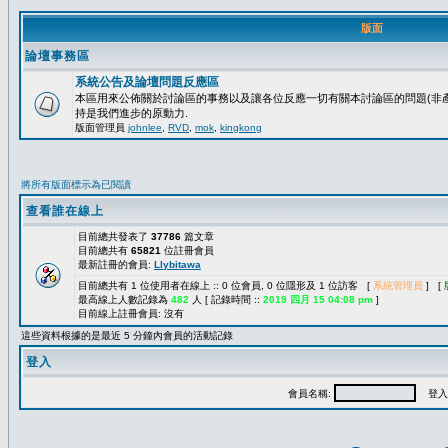
版面
論壇事務區
系統公告及論壇問題反應區
本區用來公佈關於討論區的事務以及讓各位反應一切有關本討論區的問題(非產
持是我們進步的原動力.
版面管理員
johnlee
,
RVD
,
mok
,
kingkong
將所有版面標示為已閱讀
查看誰在線上
目前總共發表了
37786
篇文章
目前總共有
65821
位註冊會員
最新註冊的會員:
Llybitawa
目前總共有 1 位使用者在線上 :: 0 位會員, 0 位隱形及 1 位訪客 [
系統管理員
] [
最高線上人數記錄為
482
人 [ 記錄時間 ::
2019 四月 15 04:08 pm
]
目前線上註冊會員: 沒有
這些資料根據的是最近 5 分鐘內會員的活動記錄
登入
會員名稱:
登入