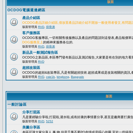
版面
OCDOG電腦週邊網區
產品介紹區
OCDOG產品詳細介紹區,僅放置產品詳細介紹不開放一般使用者發文,有問題
版面管理員
RVD
,
排骨弟
客戶服務區
OCDOG客服專區,一切有關售後服務以及產品的問題請到這發表,產品報價
DOG服務至上
的精神來服務各位的.
版面管理員
RVD
,
排骨弟
新品及一般測試報告區
OCDOG之新品區,本區專門發布新品以及測試報告,大家要是有在別的地方看到
版面管理員
RVD
超頻改裝區
OCDOG的超頻&改裝專區,凡是有關超頻技術.超頻成果或是改裝相關的資訊,都
版面管理員
RVD
,
csie1b
,
kingkong
,
Bagayalo
版面
一般討論區
分享打屁區
凡是要經驗分享啦,打屁啦,灌水啦,或有好康的事情要分享,甚至是廠商要打廣告..
版面管理員
RVD
,
5252
美圖分享區
本區可讓大家分享人.事.物,但是千萬不要PO色情或是噁心的圖,至於一些搞