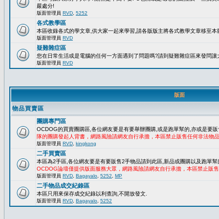
嚴處分!
版面管理員
RVD
,
5252
各式教學區
本區收錄各式的學文章,供大家一起來學習,請各版版主將各式教學文章移至本版
版面管理員
RVD
疑難雜症區
您在日常生活或是電腦的任何一方面遇到了問題嗎?請到疑難雜症區來發問讓
版面管理員
RVD
版面
物品買賣區
團購專門區
OCDOG的買賣團購區,各位網友要是有要舉辦團購,或是跑單幫的,亦或是要販
隊的團購發起人背書，網路風險請網友自行承擔，本區禁止販售任何非法物
版面管理員
RVD
,
kingkong
二手買賣區
本區為2手區,各位網友要是有要販售2手物品請到此區,新品或團購以及跑單幫
OCDOG論壇僅提供版面服務大眾，網路風險請網友自行承擔，本區禁止販
版面管理員
RVD
,
Bagayalo
,
5252
,
MP
二手物品成交紀錄區
本區只用來保存成交紀錄以利查詢,不開放發文.
版面管理員
RVD
,
Bagayalo
,
5252