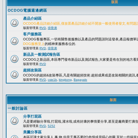
版面
OCDOG電腦週邊網區
產品介紹區
OCDOG產品詳細介紹區,僅放置產品詳細介紹不開放一般使用者發文,有問題
版面管理員
RVD
,
排骨弟
客戶服務區
OCDOG客服專區,一切有關售後服務以及產品的問題請到這發表,產品報價
DOG服務至上
的精神來服務各位的.
版面管理員
RVD
,
排骨弟
新品及一般測試報告區
OCDOG之新品區,本區專門發布新品以及測試報告,大家要是有在別的地方看到
版面管理員
RVD
超頻改裝區
OCDOG的超頻&改裝專區,凡是有關超頻技術.超頻成果或是改裝相關的資訊,都
版面管理員
RVD
,
csie1b
,
kingkong
,
Bagayalo
版面
一般討論區
分享打屁區
凡是要經驗分享啦,打屁啦,灌水啦,或有好康的事情要分享,甚至是廠商要打廣告..
版面管理員
RVD
,
5252
美圖分享區
本區可讓大家分享人.事.物,但是千萬不要PO色情或是噁心的圖,至於一些搞