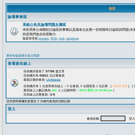
版面
論壇事務區
系統公告及論壇問題反應區
本區用來公佈關於討論區的事務以及讓各位反應一切有關本討論區的問題(非產
持是我們進步的原動力.
版面管理員
johnlee
,
RVD
,
mok
,
kingkong
將所有版面標示為已閱讀
查看誰在線上
目前總共發表了
37786
篇文章
目前總共有
65821
位註冊會員
最新註冊的會員:
Llybitawa
目前總共有 1 位使用者在線上 :: 0 位會員, 0 位隱形及 1 位訪客 [
系統管理員
] [
最高線上人數記錄為
482
人 [ 記錄時間 ::
2019 四月 15 04:08 pm
]
目前線上註冊會員: 沒有
這些資料根據的是最近 5 分鐘內會員的活動記錄
登入
會員名稱:
登入