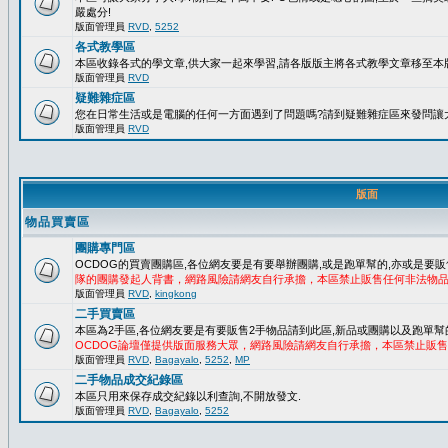
嚴處分!
版面管理員
RVD
,
5252
各式教學區
本區收錄各式的學文章,供大家一起來學習,請各版版主將各式教學文章移至本版
版面管理員
RVD
疑難雜症區
您在日常生活或是電腦的任何一方面遇到了問題嗎?請到疑難雜症區來發問讓
版面管理員
RVD
版面
物品買賣區
團購專門區
OCDOG的買賣團購區,各位網友要是有要舉辦團購,或是跑單幫的,亦或是要販
隊的團購發起人背書，網路風險請網友自行承擔，本區禁止販售任何非法物
版面管理員
RVD
,
kingkong
二手買賣區
本區為2手區,各位網友要是有要販售2手物品請到此區,新品或團購以及跑單幫
OCDOG論壇僅提供版面服務大眾，網路風險請網友自行承擔，本區禁止販
版面管理員
RVD
,
Bagayalo
,
5252
,
MP
二手物品成交紀錄區
本區只用來保存成交紀錄以利查詢,不開放發文.
版面管理員
RVD
,
Bagayalo
,
5252