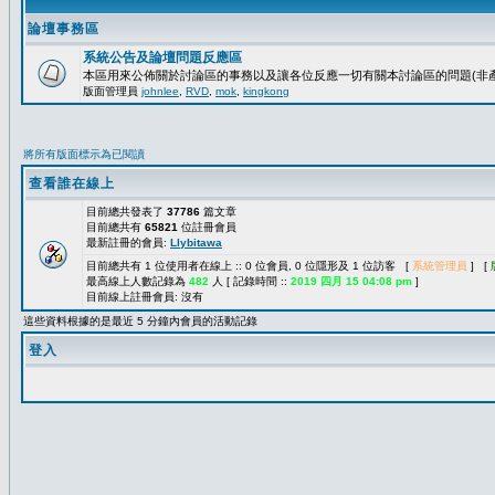
論壇事務區
系統公告及論壇問題反應區
本區用來公佈關於討論區的事務以及讓各位反應一切有關本討論區的問題(非產
版面管理員
johnlee
,
RVD
,
mok
,
kingkong
將所有版面標示為已閱讀
查看誰在線上
目前總共發表了
37786
篇文章
目前總共有
65821
位註冊會員
最新註冊的會員:
Llybitawa
目前總共有 1 位使用者在線上 :: 0 位會員, 0 位隱形及 1 位訪客 [
系統管理員
] [
最高線上人數記錄為
482
人 [ 記錄時間 ::
2019 四月 15 04:08 pm
]
目前線上註冊會員: 沒有
這些資料根據的是最近 5 分鐘內會員的活動記錄
登入