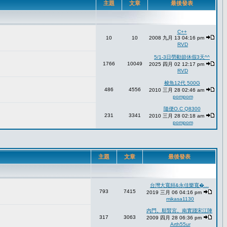
主題
文章
最後發表
C++
10
10
2008 九月 13 04:16 pm
RVD
5/1-3日勞動節休假3天^^
1766
10049
2025 四月 02 12:17 pm
RVD
梭魚12代 500G
486
4556
2010 三月 28 02:46 am
pompom
隨便O.C Q8300
231
3341
2010 三月 28 02:18 am
pompom
主題
文章
最後發表
台灣大寬頻&永佳樂寬�...
793
7415
2019 三月 06 04:16 pm
mikasa1130
內門。順賢宮。南實踐宋江陣
317
3063
2009 四月 28 06:36 pm
Arth55ur