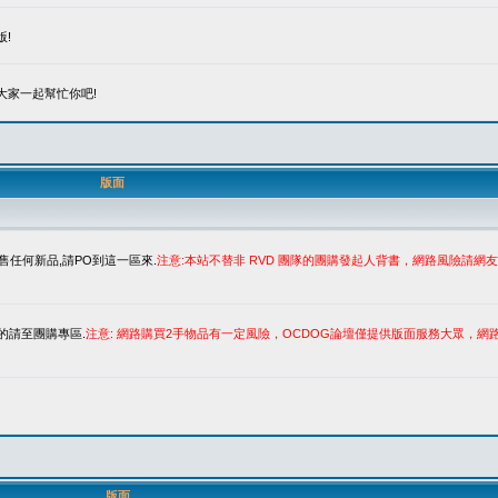
!
大家一起幫忙你吧!
版面
售任何新品,請PO到這一區來.
注意:本站不替非 RVD 團隊的團購發起人背書，網路風險請
的請至團購專區.
注意: 網路購買2手物品有一定風險，OCDOG論壇僅提供版面服務大眾，
版面