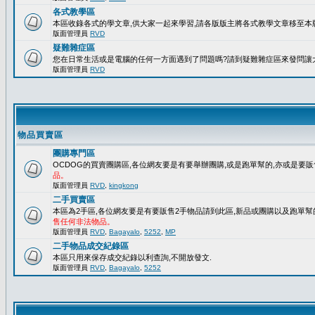
各式教學區
本區收錄各式的學文章,供大家一起來學習,請各版版主將各式教學文章移至本版
版面管理員
RVD
疑難雜症區
您在日常生活或是電腦的任何一方面遇到了問題嗎?請到疑難雜症區來發問讓
版面管理員
RVD
物品買賣區
團購專門區
OCDOG的買賣團購區,各位網友要是有要舉辦團購,或是跑單幫的,亦或是要販
品。
版面管理員
RVD
,
kingkong
二手買賣區
本區為2手區,各位網友要是有要販售2手物品請到此區,新品或團購以及跑單幫
售任何非法物品。
版面管理員
RVD
,
Bagayalo
,
5252
,
MP
二手物品成交紀錄區
本區只用來保存成交紀錄以利查詢,不開放發文.
版面管理員
RVD
,
Bagayalo
,
5252