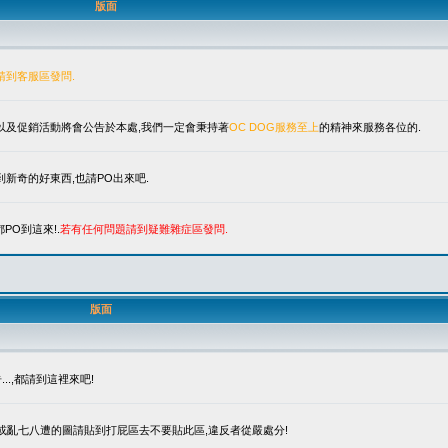
版面
請到客服區發問.
單以及促銷活動將會公告於本處,我們一定會秉持著
OC DOG服務至上
的精神來服務各位的.
新奇的好東西,也請PO出來吧.
PO到這來!.
若有任何問題請到疑難雜症區發問.
版面
.,都請到這裡來吧!
笑或亂七八遭的圖請貼到打屁區去不要貼此區,違反者從嚴處分!