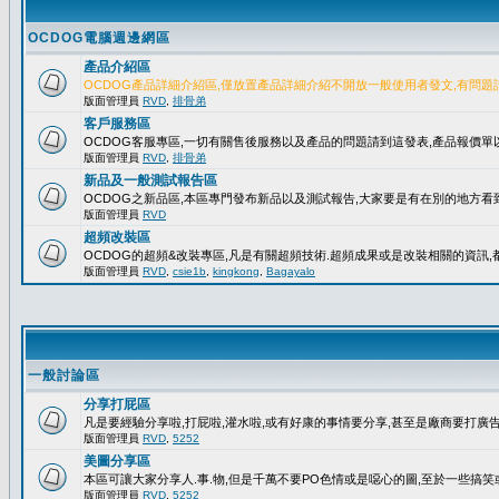
OCDOG電腦週邊網區
產品介紹區
OCDOG產品詳細介紹區,僅放置產品詳細介紹不開放一般使用者發文,有問題
版面管理員
RVD
,
排骨弟
客戶服務區
OCDOG客服專區,一切有關售後服務以及產品的問題請到這發表,產品報價
版面管理員
RVD
,
排骨弟
新品及一般測試報告區
OCDOG之新品區,本區專門發布新品以及測試報告,大家要是有在別的地方看到
版面管理員
RVD
超頻改裝區
OCDOG的超頻&改裝專區,凡是有關超頻技術.超頻成果或是改裝相關的資訊,都
版面管理員
RVD
,
csie1b
,
kingkong
,
Bagayalo
一般討論區
分享打屁區
凡是要經驗分享啦,打屁啦,灌水啦,或有好康的事情要分享,甚至是廠商要打廣告..
版面管理員
RVD
,
5252
美圖分享區
本區可讓大家分享人.事.物,但是千萬不要PO色情或是噁心的圖,至於一些搞
版面管理員
RVD
,
5252