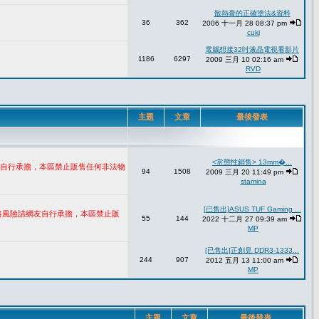
散熱膏的正確塗法&資料
36
362
2006 十一月 28 08:37 pm
cuki
電腦想接32吋液晶電視看影片
1186
6297
2009 三月 10 02:16 am
RVD
主題
文章
最後發表
<常態性銷售> 13mm�...
網友自行承擔，本區禁止販售任何非法物
94
1508
2009 三月 20 11:49 pm
stamina
[已售出]ASUS TUF Gaming ...
網路風險請網友自行承擔，本區禁止販
55
144
2022 十二月 27 09:39 am
MP
[已售出]正創見 DDR3-1333...
244
907
2012 五月 13 11:00 am
MP
主題
文章
最後發表