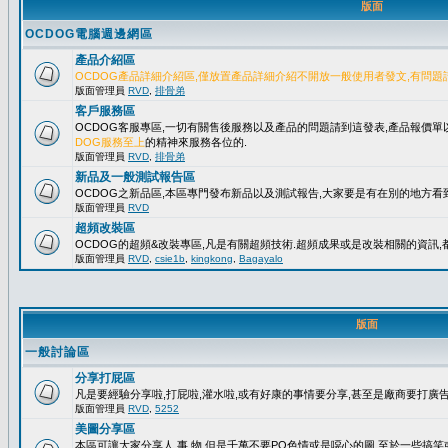
版面
OCDOG電腦週邊網區
產品介紹區
OCDOG產品詳細介紹區,僅放置產品詳細介紹不開放一般使用者發文,有問題
版面管理員
RVD
,
排骨弟
客戶服務區
OCDOG客服專區,一切有關售後服務以及產品的問題請到這發表,產品報價
DOG服務至上
的精神來服務各位的.
版面管理員
RVD
,
排骨弟
新品及一般測試報告區
OCDOG之新品區,本區專門發布新品以及測試報告,大家要是有在別的地方看到
版面管理員
RVD
超頻改裝區
OCDOG的超頻&改裝專區,凡是有關超頻技術.超頻成果或是改裝相關的資訊,都
版面管理員
RVD
,
csie1b
,
kingkong
,
Bagayalo
版面
一般討論區
分享打屁區
凡是要經驗分享啦,打屁啦,灌水啦,或有好康的事情要分享,甚至是廠商要打廣告..
版面管理員
RVD
,
5252
美圖分享區
本區可讓大家分享人.事.物,但是千萬不要PO色情或是噁心的圖,至於一些搞