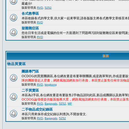
嚴處分!
版面管理員
RVD
,
5252
各式教學區
本區收錄各式的學文章,供大家一起來學習,請各版版主將各式教學文章移至本版
版面管理員
RVD
疑難雜症區
您在日常生活或是電腦的任何一方面遇到了問題嗎?請到疑難雜症區來發問讓
版面管理員
RVD
版面
物品買賣區
團購專門區
OCDOG的買賣團購區,各位網友要是有要舉辦團購,或是跑單幫的,亦或是要販
隊的團購發起人背書，網路風險請網友自行承擔，本區禁止販售任何非法物
版面管理員
RVD
,
kingkong
二手買賣區
本區為2手區,各位網友要是有要販售2手物品請到此區,新品或團購以及跑單幫
OCDOG論壇僅提供版面服務大眾，網路風險請網友自行承擔，本區禁止販
版面管理員
RVD
,
Bagayalo
,
5252
,
MP
二手物品成交紀錄區
本區只用來保存成交紀錄以利查詢,不開放發文.
版面管理員
RVD
,
Bagayalo
,
5252