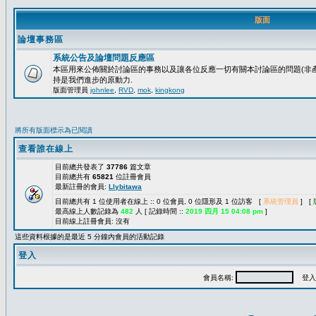
版面
論壇事務區
系統公告及論壇問題反應區
本區用來公佈關於討論區的事務以及讓各位反應一切有關本討論區的問題(非產
持是我們進步的原動力.
版面管理員
johnlee
,
RVD
,
mok
,
kingkong
將所有版面標示為已閱讀
查看誰在線上
目前總共發表了
37786
篇文章
目前總共有
65821
位註冊會員
最新註冊的會員:
Llybitawa
目前總共有 1 位使用者在線上 :: 0 位會員, 0 位隱形及 1 位訪客 [
系統管理員
] [
最高線上人數記錄為
482
人 [ 記錄時間 ::
2019 四月 15 04:08 pm
]
目前線上註冊會員: 沒有
這些資料根據的是最近 5 分鐘內會員的活動記錄
登入
會員名稱:
登入