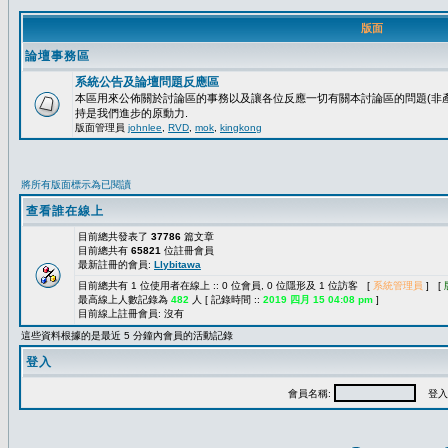
版面
論壇事務區
系統公告及論壇問題反應區
本區用來公佈關於討論區的事務以及讓各位反應一切有關本討論區的問題(非產
持是我們進步的原動力.
版面管理員
johnlee
,
RVD
,
mok
,
kingkong
將所有版面標示為已閱讀
查看誰在線上
目前總共發表了
37786
篇文章
目前總共有
65821
位註冊會員
最新註冊的會員:
Llybitawa
目前總共有 1 位使用者在線上 :: 0 位會員, 0 位隱形及 1 位訪客 [
系統管理員
] [
最高線上人數記錄為
482
人 [ 記錄時間 ::
2019 四月 15 04:08 pm
]
目前線上註冊會員: 沒有
這些資料根據的是最近 5 分鐘內會員的活動記錄
登入
會員名稱:
登入