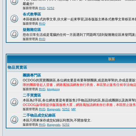
嚴處分!
版面管理員
RVD
,
5252
各式教學區
本區收錄各式的學文章,供大家一起來學習,請各版版主將各式教學文章移至本版
版面管理員
RVD
疑難雜症區
您在日常生活或是電腦的任何一方面遇到了問題嗎?請到疑難雜症區來發問讓
版面管理員
RVD
版面
物品買賣區
團購專門區
OCDOG的買賣團購區,各位網友要是有要舉辦團購,或是跑單幫的,亦或是要販
隊的團購發起人背書，網路風險請網友自行承擔，本區禁止販售任何非法物
版面管理員
RVD
,
kingkong
二手買賣區
本區為2手區,各位網友要是有要販售2手物品請到此區,新品或團購以及跑單幫
OCDOG論壇僅提供版面服務大眾，網路風險請網友自行承擔，本區禁止販
版面管理員
RVD
,
Bagayalo
,
5252
,
MP
二手物品成交紀錄區
本區只用來保存成交紀錄以利查詢,不開放發文.
版面管理員
RVD
,
Bagayalo
,
5252