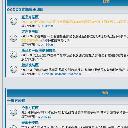
版面
OCDOG電腦週邊網區
產品介紹區
OCDOG產品詳細介紹區,僅放置產品詳細介紹不開放一般使用者發文,有問題
版面管理員
RVD
,
排骨弟
客戶服務區
OCDOG客服專區,一切有關售後服務以及產品的問題請到這發表,產品報價
DOG服務至上
的精神來服務各位的.
版面管理員
RVD
,
排骨弟
新品及一般測試報告區
OCDOG之新品區,本區專門發布新品以及測試報告,大家要是有在別的地方看到
版面管理員
RVD
超頻改裝區
OCDOG的超頻&改裝專區,凡是有關超頻技術.超頻成果或是改裝相關的資訊,都
版面管理員
RVD
,
csie1b
,
kingkong
,
Bagayalo
版面
一般討論區
分享打屁區
凡是要經驗分享啦,打屁啦,灌水啦,或有好康的事情要分享,甚至是廠商要打廣告..
版面管理員
RVD
,
5252
美圖分享區
本區可讓大家分享人.事.物,但是千萬不要PO色情或是噁心的圖,至於一些搞