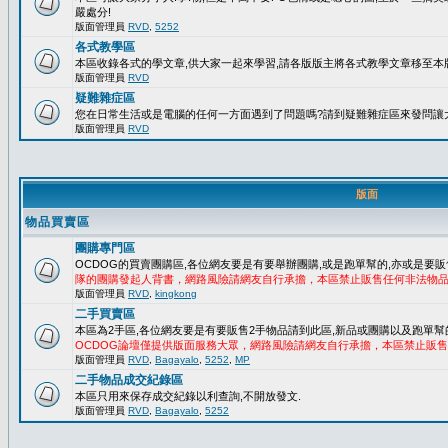
嚴處分!
版面管理員
RVD
,
5252
各式教學區
本區收錄各式的學文章,供大家一起來學習,請各版版主將各式教學文章移至本版
版面管理員
RVD
疑難雜症區
您在日常生活或是電腦的任何一方面遇到了問題嗎?請到疑難雜症區來發問讓
版面管理員
RVD
版面
物品買賣區
團購專門區
OCDOG的買賣團購區,各位網友要是有要舉辦團購,或是跑單幫的,亦或是要販
隊的團購發起人背書，網路風險請網友自行承擔，本區禁止販售任何非法物
版面管理員
RVD
,
kingkong
二手買賣區
本區為2手區,各位網友要是有要販售2手物品請到此區,新品或團購以及跑單幫
OCDOG論壇僅提供版面服務大眾，網路風險請網友自行承擔，本區禁止販
版面管理員
RVD
,
Bagayalo
,
5252
,
MP
二手物品成交紀錄區
本區只用來保存成交紀錄以利查詢,不開放發文.
版面管理員
RVD
,
Bagayalo
,
5252