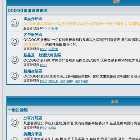
版面
OCDOG電腦週邊網區
產品介紹區
OCDOG產品詳細介紹區,僅放置產品詳細介紹不開放一般使用者發文,有問題
版面管理員
RVD
,
排骨弟
客戶服務區
OCDOG客服專區,一切有關售後服務以及產品的問題請到這發表,產品報價
DOG服務至上
的精神來服務各位的.
版面管理員
RVD
,
排骨弟
新品及一般測試報告區
OCDOG之新品區,本區專門發布新品以及測試報告,大家要是有在別的地方看到
版面管理員
RVD
超頻改裝區
OCDOG的超頻&改裝專區,凡是有關超頻技術.超頻成果或是改裝相關的資訊,都
版面管理員
RVD
,
csie1b
,
kingkong
,
Bagayalo
版面
一般討論區
分享打屁區
凡是要經驗分享啦,打屁啦,灌水啦,或有好康的事情要分享,甚至是廠商要打廣告..
版面管理員
RVD
,
5252
美圖分享區
本區可讓大家分享人.事.物,但是千萬不要PO色情或是噁心的圖,至於一些搞