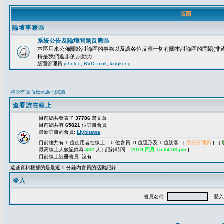
版面
論壇事務區
系統公告及論壇問題反應區
本區用來公佈關於討論區的事務以及讓各位反應一切有關本討論區的問題(非產
持是我們進步的原動力.
版面管理員
johnlee
,
RVD
,
mok
,
kingkong
將所有版面標示為已閱讀
查看誰在線上
目前總共發表了
37786
篇文章
目前總共有
65821
位註冊會員
最新註冊的會員:
Llybitawa
目前總共有 1 位使用者在線上 :: 0 位會員, 0 位隱形及 1 位訪客 [
系統管理員
] [
最高線上人數記錄為
482
人 [ 記錄時間 ::
2019 四月 15 04:08 pm
]
目前線上註冊會員: 沒有
這些資料根據的是最近 5 分鐘內會員的活動記錄
登入
會員名稱:
登入