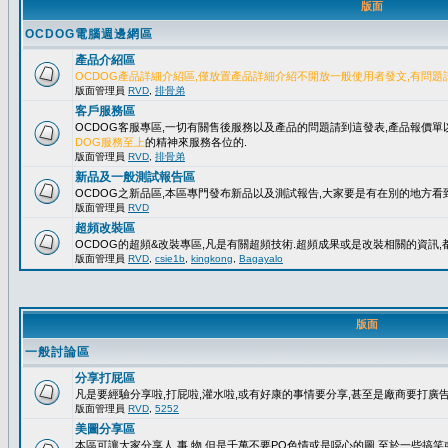
版面
OCDOG電腦週邊網區
產品介紹區
OCDOG產品詳細介紹區,僅放置產品詳細介紹不開放一般使用者發文,有問題
版面管理員
RVD
,
排骨弟
客戶服務區
OCDOG客服專區,一切有關售後服務以及產品的問題請到這發表,產品報價
DOG服務至上
的精神來服務各位的.
版面管理員
RVD
,
排骨弟
新品及一般測試報告區
OCDOG之新品區,本區專門發布新品以及測試報告,大家要是有在別的地方看到
版面管理員
RVD
超頻改裝區
OCDOG的超頻&改裝專區,凡是有關超頻技術.超頻成果或是改裝相關的資訊,都
版面管理員
RVD
,
csie1b
,
kingkong
,
Bagayalo
版面
一般討論區
分享打屁區
凡是要經驗分享啦,打屁啦,灌水啦,或有好康的事情要分享,甚至是廠商要打廣告..
版面管理員
RVD
,
5252
美圖分享區
本區可讓大家分享人.事.物,但是千萬不要PO色情或是噁心的圖,至於一些搞