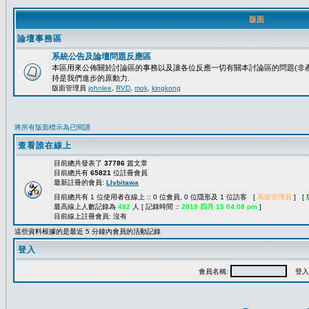
版面
論壇事務區
系統公告及論壇問題反應區
本區用來公佈關於討論區的事務以及讓各位反應一切有關本討論區的問題(非產
持是我們進步的原動力.
版面管理員
johnlee
,
RVD
,
mok
,
kingkong
將所有版面標示為已閱讀
查看誰在線上
目前總共發表了
37786
篇文章
目前總共有
65821
位註冊會員
最新註冊的會員:
Llybitawa
目前總共有 1 位使用者在線上 :: 0 位會員, 0 位隱形及 1 位訪客 [
系統管理員
] [
最高線上人數記錄為
482
人 [ 記錄時間 ::
2019 四月 15 04:08 pm
]
目前線上註冊會員: 沒有
這些資料根據的是最近 5 分鐘內會員的活動記錄
登入
會員名稱:
登入