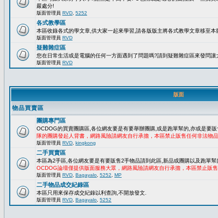
嚴處分!
版面管理員
RVD
,
5252
各式教學區
本區收錄各式的學文章,供大家一起來學習,請各版版主將各式教學文章移至本版
版面管理員
RVD
疑難雜症區
您在日常生活或是電腦的任何一方面遇到了問題嗎?請到疑難雜症區來發問讓
版面管理員
RVD
版面
物品買賣區
團購專門區
OCDOG的買賣團購區,各位網友要是有要舉辦團購,或是跑單幫的,亦或是要販
隊的團購發起人背書，網路風險請網友自行承擔，本區禁止販售任何非法物
版面管理員
RVD
,
kingkong
二手買賣區
本區為2手區,各位網友要是有要販售2手物品請到此區,新品或團購以及跑單幫
OCDOG論壇僅提供版面服務大眾，網路風險請網友自行承擔，本區禁止販
版面管理員
RVD
,
Bagayalo
,
5252
,
MP
二手物品成交紀錄區
本區只用來保存成交紀錄以利查詢,不開放發文.
版面管理員
RVD
,
Bagayalo
,
5252