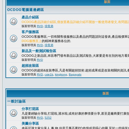
版面
OCDOG電腦週邊網區
產品介紹區
OCDOG產品詳細介紹區,僅放置產品詳細介紹不開放一般使用者發文,有問題
版面管理員
RVD
,
排骨弟
客戶服務區
OCDOG客服專區,一切有關售後服務以及產品的問題請到這發表,產品報價
DOG服務至上
的精神來服務各位的.
版面管理員
RVD
,
排骨弟
新品及一般測試報告區
OCDOG之新品區,本區專門發布新品以及測試報告,大家要是有在別的地方看到
版面管理員
RVD
超頻改裝區
OCDOG的超頻&改裝專區,凡是有關超頻技術.超頻成果或是改裝相關的資訊,都
版面管理員
RVD
,
csie1b
,
kingkong
,
Bagayalo
版面
一般討論區
分享打屁區
凡是要經驗分享啦,打屁啦,灌水啦,或有好康的事情要分享,甚至是廠商要打廣告..
版面管理員
RVD
,
5252
美圖分享區
本區可讓大家分享人.事.物,但是千萬不要PO色情或是噁心的圖,至於一些搞