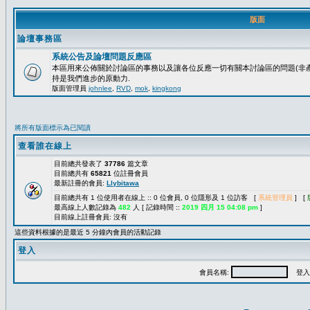
版面
論壇事務區
系統公告及論壇問題反應區
本區用來公佈關於討論區的事務以及讓各位反應一切有關本討論區的問題(非產
持是我們進步的原動力.
版面管理員
johnlee
,
RVD
,
mok
,
kingkong
將所有版面標示為已閱讀
查看誰在線上
目前總共發表了
37786
篇文章
目前總共有
65821
位註冊會員
最新註冊的會員:
Llybitawa
目前總共有 1 位使用者在線上 :: 0 位會員, 0 位隱形及 1 位訪客 [
系統管理員
] [
最高線上人數記錄為
482
人 [ 記錄時間 ::
2019 四月 15 04:08 pm
]
目前線上註冊會員: 沒有
這些資料根據的是最近 5 分鐘內會員的活動記錄
登入
會員名稱:
登入