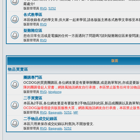
嚴處分!
版面管理員
RVD
,
5252
各式教學區
本區收錄各式的學文章,供大家一起來學習,請各版版主將各式教學文章移至本版
版面管理員
RVD
疑難雜症區
您在日常生活或是電腦的任何一方面遇到了問題嗎?請到疑難雜症區來發問讓
版面管理員
RVD
版面
物品買賣區
團購專門區
OCDOG的買賣團購區,各位網友要是有要舉辦團購,或是跑單幫的,亦或是要販
隊的團購發起人背書，網路風險請網友自行承擔，本區禁止販售任何非法物
版面管理員
RVD
,
kingkong
二手買賣區
本區為2手區,各位網友要是有要販售2手物品請到此區,新品或團購以及跑單幫
OCDOG論壇僅提供版面服務大眾，網路風險請網友自行承擔，本區禁止販
版面管理員
RVD
,
Bagayalo
,
5252
,
MP
二手物品成交紀錄區
本區只用來保存成交紀錄以利查詢,不開放發文.
版面管理員
RVD
,
Bagayalo
,
5252