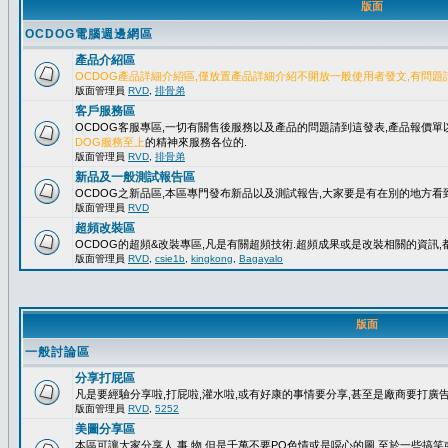
版面
OCDOG電腦週邊網區
產品介紹區
OCDOG產品詳細介紹區,僅放置產品詳細介紹不開放一般使用者發文,有問題
版面管理員
RVD
,
排骨弟
客戶服務區
OCDOG客服專區,一切有關售後服務以及產品的問題請到這發表,產品報價
DOG服務至上
的精神來服務各位的.
版面管理員
RVD
,
排骨弟
新品及一般測試報告區
OCDOG之新品區,本區專門發布新品以及測試報告,大家要是有在別的地方看到
版面管理員
RVD
超頻改裝區
OCDOG的超頻&改裝專區,凡是有關超頻技術.超頻成果或是改裝相關的資訊,都
版面管理員
RVD
,
csie1b
,
kingkong
,
Bagayalo
版面
一般討論區
分享打屁區
凡是要經驗分享啦,打屁啦,灌水啦,或有好康的事情要分享,甚至是廠商要打廣告..
版面管理員
RVD
,
5252
美圖分享區
本區可讓大家分享人.事.物,但是千萬不要PO色情或是噁心的圖,至於一些搞