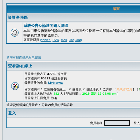
版面
論壇事務區
系統公告及論壇問題反應區
本區用來公佈關於討論區的事務以及讓各位反應一切有關本討論區的問題(非產
持是我們進步的原動力.
版面管理員
johnlee
,
RVD
,
mok
,
kingkong
將所有版面標示為已閱讀
查看誰在線上
目前總共發表了
37786
篇文章
目前總共有
65821
位註冊會員
最新註冊的會員:
Llybitawa
目前總共有 1 位使用者在線上 :: 0 位會員, 0 位隱形及 1 位訪客 [
系統管理員
] [
最高線上人數記錄為
482
人 [ 記錄時間 ::
2019 四月 15 04:08 pm
]
目前線上註冊會員: 沒有
這些資料根據的是最近 5 分鐘內會員的活動記錄
登入
會員名稱:
登入