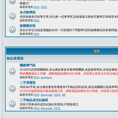
嚴處分!
版面管理員
RVD
,
5252
各式教學區
本區收錄各式的學文章,供大家一起來學習,請各版版主將各式教學文章移至本版
版面管理員
RVD
疑難雜症區
您在日常生活或是電腦的任何一方面遇到了問題嗎?請到疑難雜症區來發問讓
版面管理員
RVD
版面
物品買賣區
團購專門區
OCDOG的買賣團購區,各位網友要是有要舉辦團購,或是跑單幫的,亦或是要販
隊的團購發起人背書，網路風險請網友自行承擔，本區禁止販售任何非法物
版面管理員
RVD
,
kingkong
二手買賣區
本區為2手區,各位網友要是有要販售2手物品請到此區,新品或團購以及跑單幫
OCDOG論壇僅提供版面服務大眾，網路風險請網友自行承擔，本區禁止販
版面管理員
RVD
,
Bagayalo
,
5252
,
MP
二手物品成交紀錄區
本區只用來保存成交紀錄以利查詢,不開放發文.
版面管理員
RVD
,
Bagayalo
,
5252