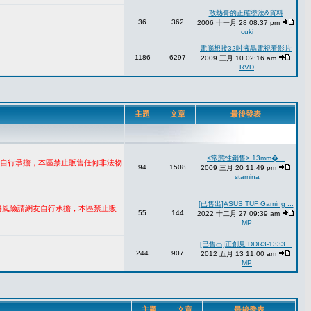
散熱膏的正確塗法&資料
36
362
2006 十一月 28 08:37 pm
cuki
電腦想接32吋液晶電視看影片
1186
6297
2009 三月 10 02:16 am
RVD
主題
文章
最後發表
<常態性銷售> 13mm�...
網友自行承擔，本區禁止販售任何非法物
94
1508
2009 三月 20 11:49 pm
stamina
[已售出]ASUS TUF Gaming ...
網路風險請網友自行承擔，本區禁止販
55
144
2022 十二月 27 09:39 am
MP
[已售出]正創見 DDR3-1333...
244
907
2012 五月 13 11:00 am
MP
主題
文章
最後發表