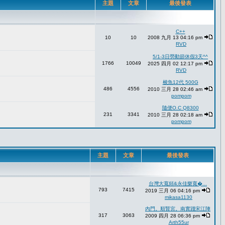
主題
文章
最後發表
C++
10
10
2008 九月 13 04:16 pm
RVD
5/1-3日勞動節休假3天^^
1766
10049
2025 四月 02 12:17 pm
RVD
梭魚12代 500G
486
4556
2010 三月 28 02:46 am
pompom
隨便O.C Q8300
231
3341
2010 三月 28 02:18 am
pompom
主題
文章
最後發表
台灣大寬頻&永佳樂寬�...
793
7415
2019 三月 06 04:16 pm
mikasa1130
內門。順賢宮。南實踐宋江陣
317
3063
2009 四月 28 06:36 pm
Arth55ur