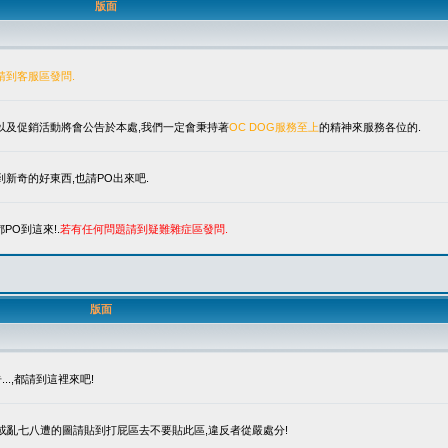
版面
請到客服區發問.
單以及促銷活動將會公告於本處,我們一定會秉持著
OC DOG服務至上
的精神來服務各位的.
新奇的好東西,也請PO出來吧.
PO到這來!.
若有任何問題請到疑難雜症區發問.
版面
.,都請到這裡來吧!
笑或亂七八遭的圖請貼到打屁區去不要貼此區,違反者從嚴處分!