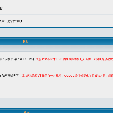
!
大家一起幫忙你吧!
版面
售任何新品,請PO到這一區來.
注意:本站不替非 RVD 團隊的團購發起人背書，網路風險請
的請至團購專區.
注意: 網路購買2手物品有一定風險，OCDOG論壇僅提供版面服務大眾，
版面