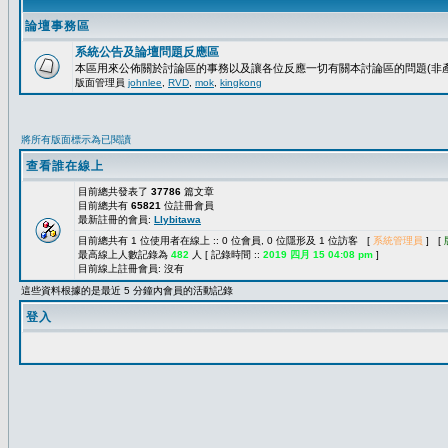
論壇事務區
系統公告及論壇問題反應區
本區用來公佈關於討論區的事務以及讓各位反應一切有關本討論區的問題(非產
版面管理員
johnlee
,
RVD
,
mok
,
kingkong
將所有版面標示為已閱讀
查看誰在線上
目前總共發表了
37786
篇文章
目前總共有
65821
位註冊會員
最新註冊的會員:
Llybitawa
目前總共有 1 位使用者在線上 :: 0 位會員, 0 位隱形及 1 位訪客 [
系統管理員
] [
最高線上人數記錄為
482
人 [ 記錄時間 ::
2019 四月 15 04:08 pm
]
目前線上註冊會員: 沒有
這些資料根據的是最近 5 分鐘內會員的活動記錄
登入