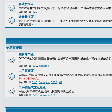
各式教學區
本區收錄各式的學文章,供大家一起來學習,請各版版主將各式教學文章移至本版
版面管理員
RVD
疑難雜症區
您在日常生活或是電腦的任何一方面遇到了問題嗎?請到疑難雜症區來發問讓
版面管理員
RVD
物品買賣區
團購專門區
OCDOG的買賣團購區,各位網友要是有要舉辦團購,或是跑單幫的,亦或是要販
品。
版面管理員
RVD
,
kingkong
二手買賣區
本區為2手區,各位網友要是有要販售2手物品請到此區,新品或團購以及跑單幫
售任何非法物品。
版面管理員
RVD
,
Bagayalo
,
5252
,
MP
二手物品成交紀錄區
本區只用來保存成交紀錄以利查詢,不開放發文.
版面管理員
RVD
,
Bagayalo
,
5252