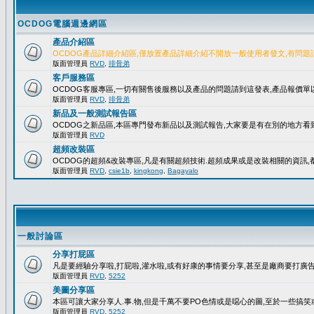
OCDOG電腦週邊網區
產品介紹區
OCDOG產品詳細介紹區,僅放置產品詳細介紹不開放一般使用者發文,有問題
版面管理員
RVD
,
排骨弟
客戶服務區
OCDOG客服專區,一切有關售後服務以及產品的問題請到這發表,產品報價
版面管理員
RVD
,
排骨弟
新品及一般測試報告區
OCDOG之新品區,本區專門發布新品以及測試報告,大家要是有在別的地方看到
版面管理員
RVD
超頻改裝區
OCDOG的超頻&改裝專區,凡是有關超頻技術.超頻成果或是改裝相關的資訊,都
版面管理員
RVD
,
csie1b
,
kingkong
,
Bagayalo
一般討論區
分享打屁區
凡是要經驗分享啦,打屁啦,灌水啦,或有好康的事情要分享,甚至是廠商要打廣告..
版面管理員
RVD
,
5252
美圖分享區
本區可讓大家分享人.事.物,但是千萬不要PO色情或是噁心的圖,至於一些搞
版面管理員
RVD
,
5252