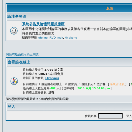
版面
論壇事務區
系統公告及論壇問題反應區
本區用來公佈關於討論區的事務以及讓各位反應一切有關本討論區的問題(非產
持是我們進步的原動力.
版面管理員
johnlee
,
RVD
,
mok
,
kingkong
將所有版面標示為已閱讀
查看誰在線上
目前總共發表了
37786
篇文章
目前總共有
65821
位註冊會員
最新註冊的會員:
Llybitawa
目前總共有 1 位使用者在線上 :: 0 位會員, 0 位隱形及 1 位訪客 [
系統管理員
] [
最高線上人數記錄為
482
人 [ 記錄時間 ::
2019 四月 15 04:08 pm
]
目前線上註冊會員: 沒有
這些資料根據的是最近 5 分鐘內會員的活動記錄
登入
會員名稱:
登入