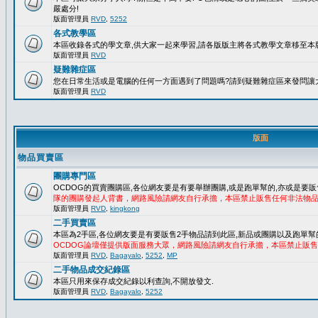
嚴處分!
版面管理員
RVD
,
5252
各式教學區
本區收錄各式的學文章,供大家一起來學習,請各版版主將各式教學文章移至本版
版面管理員
RVD
疑難雜症區
您在日常生活或是電腦的任何一方面遇到了問題嗎?請到疑難雜症區來發問讓
版面管理員
RVD
版面
物品買賣區
團購專門區
OCDOG的買賣團購區,各位網友要是有要舉辦團購,或是跑單幫的,亦或是要販
隊的團購發起人背書，網路風險請網友自行承擔，本區禁止販售任何非法物
版面管理員
RVD
,
kingkong
二手買賣區
本區為2手區,各位網友要是有要販售2手物品請到此區,新品或團購以及跑單幫
OCDOG論壇僅提供版面服務大眾，網路風險請網友自行承擔，本區禁止販
版面管理員
RVD
,
Bagayalo
,
5252
,
MP
二手物品成交紀錄區
本區只用來保存成交紀錄以利查詢,不開放發文.
版面管理員
RVD
,
Bagayalo
,
5252