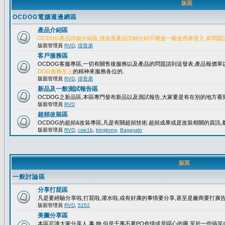
版面
OCDOG電腦週邊網區
產品介紹區
OCDOG產品詳細介紹區,僅放置產品詳細介紹不開放一般使用者發文,有問題
版面管理員
RVD
,
排骨弟
客戶服務區
OCDOG客服專區,一切有關售後服務以及產品的問題請到這發表,產品報價
DOG服務至上
的精神來服務各位的.
版面管理員
RVD
,
排骨弟
新品及一般測試報告區
OCDOG之新品區,本區專門發布新品以及測試報告,大家要是有在別的地方看到
版面管理員
RVD
超頻改裝區
OCDOG的超頻&改裝專區,凡是有關超頻技術.超頻成果或是改裝相關的資訊,都
版面管理員
RVD
,
csie1b
,
kingkong
,
Bagayalo
版面
一般討論區
分享打屁區
凡是要經驗分享啦,打屁啦,灌水啦,或有好康的事情要分享,甚至是廠商要打廣告..
版面管理員
RVD
,
5252
美圖分享區
本區可讓大家分享人.事.物,但是千萬不要PO色情或是噁心的圖,至於一些搞