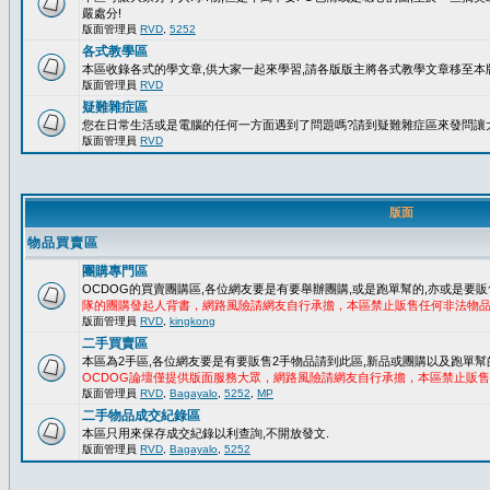
嚴處分!
版面管理員
RVD
,
5252
各式教學區
本區收錄各式的學文章,供大家一起來學習,請各版版主將各式教學文章移至本版
版面管理員
RVD
疑難雜症區
您在日常生活或是電腦的任何一方面遇到了問題嗎?請到疑難雜症區來發問讓
版面管理員
RVD
版面
物品買賣區
團購專門區
OCDOG的買賣團購區,各位網友要是有要舉辦團購,或是跑單幫的,亦或是要販
隊的團購發起人背書，網路風險請網友自行承擔，本區禁止販售任何非法物
版面管理員
RVD
,
kingkong
二手買賣區
本區為2手區,各位網友要是有要販售2手物品請到此區,新品或團購以及跑單幫
OCDOG論壇僅提供版面服務大眾，網路風險請網友自行承擔，本區禁止販
版面管理員
RVD
,
Bagayalo
,
5252
,
MP
二手物品成交紀錄區
本區只用來保存成交紀錄以利查詢,不開放發文.
版面管理員
RVD
,
Bagayalo
,
5252