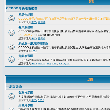
版面
OCDOG電腦週邊網區
產品介紹區
OCDOG產品詳細介紹區,僅放置產品詳細介紹不開放一般使用者發文,有問題
版面管理員
RVD
,
排骨弟
客戶服務區
OCDOG客服專區,一切有關售後服務以及產品的問題請到這發表,產品報價
DOG服務至上
的精神來服務各位的.
版面管理員
RVD
,
排骨弟
新品及一般測試報告區
OCDOG之新品區,本區專門發布新品以及測試報告,大家要是有在別的地方看到
版面管理員
RVD
超頻改裝區
OCDOG的超頻&改裝專區,凡是有關超頻技術.超頻成果或是改裝相關的資訊,都
版面管理員
RVD
,
csie1b
,
kingkong
,
Bagayalo
版面
一般討論區
分享打屁區
凡是要經驗分享啦,打屁啦,灌水啦,或有好康的事情要分享,甚至是廠商要打廣告..
版面管理員
RVD
,
5252
美圖分享區
本區可讓大家分享人.事.物,但是千萬不要PO色情或是噁心的圖,至於一些搞