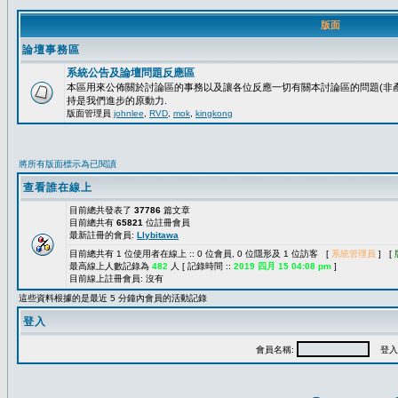
版面
論壇事務區
系統公告及論壇問題反應區
本區用來公佈關於討論區的事務以及讓各位反應一切有關本討論區的問題(非產
持是我們進步的原動力.
版面管理員
johnlee
,
RVD
,
mok
,
kingkong
將所有版面標示為已閱讀
查看誰在線上
目前總共發表了
37786
篇文章
目前總共有
65821
位註冊會員
最新註冊的會員:
Llybitawa
目前總共有 1 位使用者在線上 :: 0 位會員, 0 位隱形及 1 位訪客 [
系統管理員
] [
最高線上人數記錄為
482
人 [ 記錄時間 ::
2019 四月 15 04:08 pm
]
目前線上註冊會員: 沒有
這些資料根據的是最近 5 分鐘內會員的活動記錄
登入
會員名稱:
登入