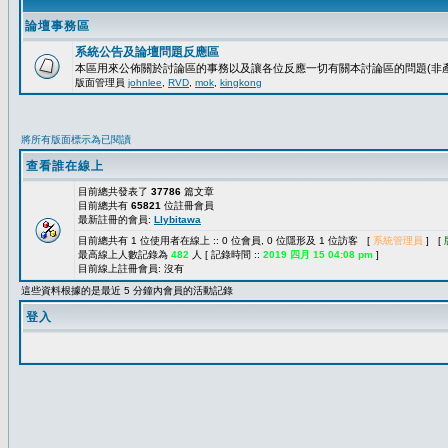
論壇事務區
系統公告及論壇問題反應區
本區用來公佈關於討論區的事務以及讓各位反應一切有關本討論區的問題(非產
版面管理員
johnlee
,
RVD
,
mok
,
kingkong
將所有版面標示為已閱讀
查看誰在線上
目前總共發表了
37786
篇文章
目前總共有
65821
位註冊會員
最新註冊的會員:
Llybitawa
目前總共有 1 位使用者在線上 :: 0 位會員, 0 位隱形及 1 位訪客 [
系統管理員
] [
最高線上人數記錄為
482
人 [ 記錄時間 ::
2019 四月 15 04:08 pm
]
目前線上註冊會員: 沒有
這些資料根據的是最近 5 分鐘內會員的活動記錄
登入