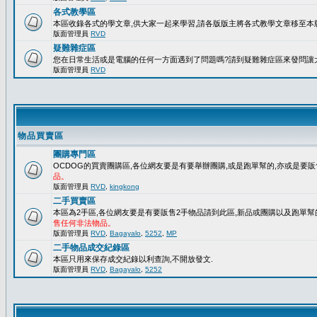
各式教學區
本區收錄各式的學文章,供大家一起來學習,請各版版主將各式教學文章移至本版
版面管理員
RVD
疑難雜症區
您在日常生活或是電腦的任何一方面遇到了問題嗎?請到疑難雜症區來發問讓
版面管理員
RVD
物品買賣區
團購專門區
OCDOG的買賣團購區,各位網友要是有要舉辦團購,或是跑單幫的,亦或是要販
品。
版面管理員
RVD
,
kingkong
二手買賣區
本區為2手區,各位網友要是有要販售2手物品請到此區,新品或團購以及跑單幫
售任何非法物品。
版面管理員
RVD
,
Bagayalo
,
5252
,
MP
二手物品成交紀錄區
本區只用來保存成交紀錄以利查詢,不開放發文.
版面管理員
RVD
,
Bagayalo
,
5252