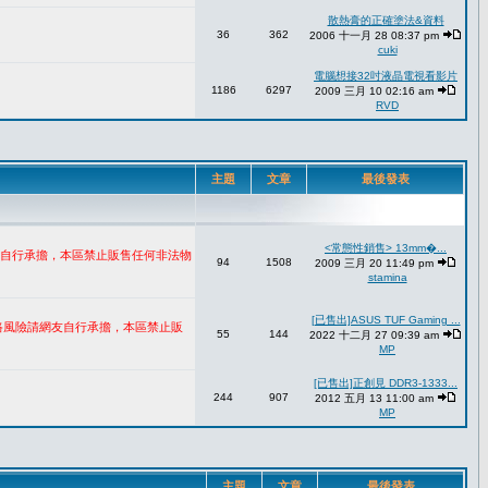
散熱膏的正確塗法&資料
36
362
2006 十一月 28 08:37 pm
cuki
電腦想接32吋液晶電視看影片
1186
6297
2009 三月 10 02:16 am
RVD
主題
文章
最後發表
<常態性銷售> 13mm�...
網友自行承擔，本區禁止販售任何非法物
94
1508
2009 三月 20 11:49 pm
stamina
[已售出]ASUS TUF Gaming ...
網路風險請網友自行承擔，本區禁止販
55
144
2022 十二月 27 09:39 am
MP
[已售出]正創見 DDR3-1333...
244
907
2012 五月 13 11:00 am
MP
主題
文章
最後發表