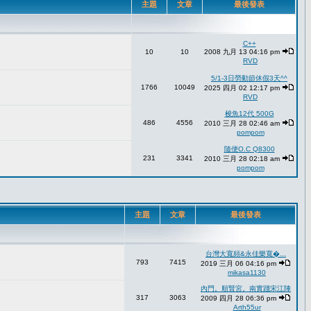
主題
文章
最後發表
C++
10
10
2008 九月 13 04:16 pm
RVD
5/1-3日勞動節休假3天^^
1766
10049
2025 四月 02 12:17 pm
RVD
梭魚12代 500G
486
4556
2010 三月 28 02:46 am
pompom
隨便O.C Q8300
231
3341
2010 三月 28 02:18 am
pompom
主題
文章
最後發表
台灣大寬頻&永佳樂寬�...
793
7415
2019 三月 06 04:16 pm
mikasa1130
內門。順賢宮。南實踐宋江陣
317
3063
2009 四月 28 06:36 pm
Arth55ur