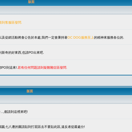
版面
請到客服區發問.
單以及促銷活動將會公告於本處,我們一定會秉持著
OC DOG服務至上
的精神來服務各位的.
新奇的好東西,也請PO出來吧.
PO到這來!.
若有任何問題請到疑難雜症區發問.
版面
.,都請到這裡來吧!
笑或亂七八遭的圖請貼到打屁區去不要貼此區,違反者從嚴處分!