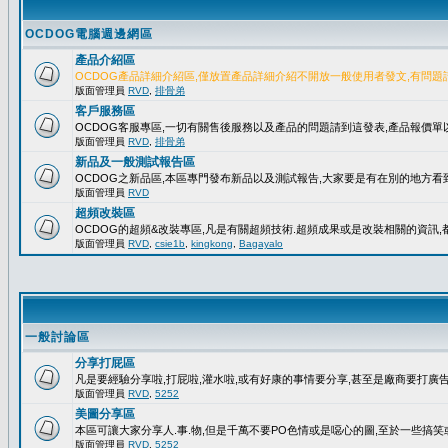
OCDOG電腦週邊網區
產品介紹區
OCDOG產品詳細介紹區,僅放置產品詳細介紹不開放一般使用者發文,有問題
版面管理員
RVD
,
排骨弟
客戶服務區
OCDOG客服專區,一切有關售後服務以及產品的問題請到這發表,產品報價
版面管理員
RVD
,
排骨弟
新品及一般測試報告區
OCDOG之新品區,本區專門發布新品以及測試報告,大家要是有在別的地方看到
版面管理員
RVD
超頻改裝區
OCDOG的超頻&改裝專區,凡是有關超頻技術.超頻成果或是改裝相關的資訊,都
版面管理員
RVD
,
csie1b
,
kingkong
,
Bagayalo
一般討論區
分享打屁區
凡是要經驗分享啦,打屁啦,灌水啦,或有好康的事情要分享,甚至是廠商要打廣告..
版面管理員
RVD
,
5252
美圖分享區
本區可讓大家分享人.事.物,但是千萬不要PO色情或是噁心的圖,至於一些搞
版面管理員
RVD
,
5252