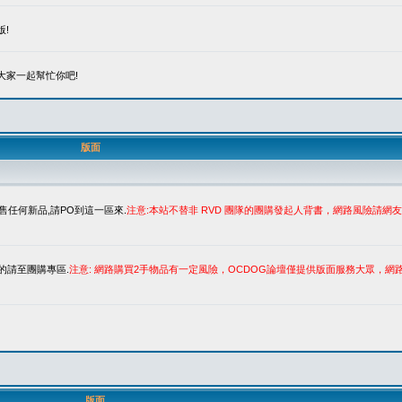
!
大家一起幫忙你吧!
版面
售任何新品,請PO到這一區來.
注意:本站不替非 RVD 團隊的團購發起人背書，網路風險請
的請至團購專區.
注意: 網路購買2手物品有一定風險，OCDOG論壇僅提供版面服務大眾，
版面