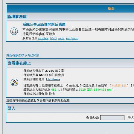
版面
論壇事務區
系統公告及論壇問題反應區
本區用來公佈關於討論區的事務以及讓各位反應一切有關本討論區的問題(非產
持是我們進步的原動力.
版面管理員
johnlee
,
RVD
,
mok
,
kingkong
將所有版面標示為已閱讀
查看誰在線上
目前總共發表了
37786
篇文章
目前總共有
65821
位註冊會員
最新註冊的會員:
Llybitawa
目前總共有 1 位使用者在線上 :: 0 位會員, 0 位隱形及 1 位訪客 [
系統管理員
] [
最高線上人數記錄為
482
人 [ 記錄時間 ::
2019 四月 15 04:08 pm
]
目前線上註冊會員: 沒有
這些資料根據的是最近 5 分鐘內會員的活動記錄
登入
會員名稱:
登入