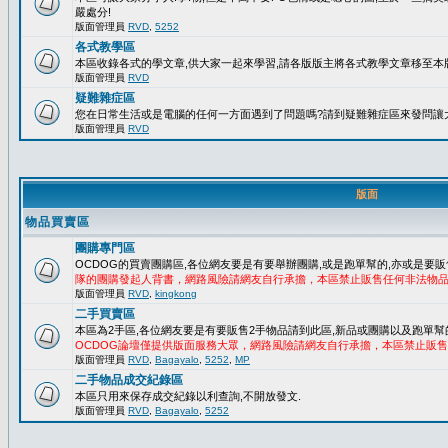
嚴處分!
版面管理員
RVD
,
5252
各式教學區
本區收錄各式的學文章,供大家一起來學習,請各版版主將各式教學文章移至本版
版面管理員
RVD
疑難雜症區
您在日常生活或是電腦的任何一方面遇到了問題嗎?請到疑難雜症區來發問讓
版面管理員
RVD
版面
物品買賣區
團購專門區
OCDOG的買賣團購區,各位網友要是有要舉辦團購,或是跑單幫的,亦或是要販
隊的團購發起人背書，網路風險請網友自行承擔，本區禁止販售任何非法物
版面管理員
RVD
,
kingkong
二手買賣區
本區為2手區,各位網友要是有要販售2手物品請到此區,新品或團購以及跑單幫
OCDOG論壇僅提供版面服務大眾，網路風險請網友自行承擔，本區禁止販
版面管理員
RVD
,
Bagayalo
,
5252
,
MP
二手物品成交紀錄區
本區只用來保存成交紀錄以利查詢,不開放發文.
版面管理員
RVD
,
Bagayalo
,
5252