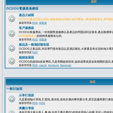
版面
OCDOG電腦週邊網區
產品介紹區
OCDOG產品詳細介紹區,僅放置產品詳細介紹不開放一般使用者發文,有問題
版面管理員
RVD
,
排骨弟
客戶服務區
OCDOG客服專區,一切有關售後服務以及產品的問題請到這發表,產品報價
DOG服務至上
的精神來服務各位的.
版面管理員
RVD
,
排骨弟
新品及一般測試報告區
OCDOG之新品區,本區專門發布新品以及測試報告,大家要是有在別的地方看到
版面管理員
RVD
超頻改裝區
OCDOG的超頻&改裝專區,凡是有關超頻技術.超頻成果或是改裝相關的資訊,都
版面管理員
RVD
,
csie1b
,
kingkong
,
Bagayalo
版面
一般討論區
分享打屁區
凡是要經驗分享啦,打屁啦,灌水啦,或有好康的事情要分享,甚至是廠商要打廣告..
版面管理員
RVD
,
5252
美圖分享區
本區可讓大家分享人.事.物,但是千萬不要PO色情或是噁心的圖,至於一些搞