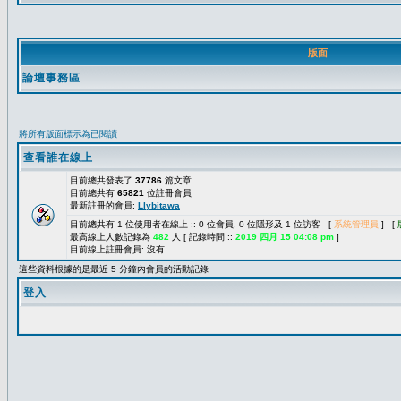
版面
論壇事務區
將所有版面標示為已閱讀
查看誰在線上
目前總共發表了
37786
篇文章
目前總共有
65821
位註冊會員
最新註冊的會員:
Llybitawa
目前總共有 1 位使用者在線上 :: 0 位會員, 0 位隱形及 1 位訪客 [
系統管理員
] [
最高線上人數記錄為
482
人 [ 記錄時間 ::
2019 四月 15 04:08 pm
]
目前線上註冊會員: 沒有
這些資料根據的是最近 5 分鐘內會員的活動記錄
登入