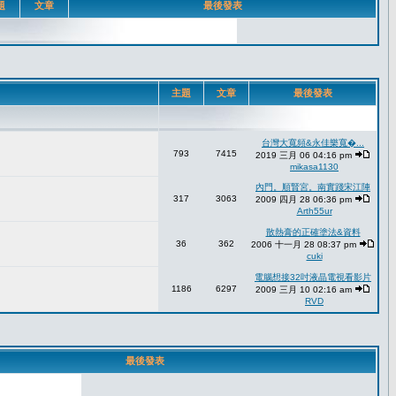
題
文章
最後發表
主題
文章
最後發表
台灣大寬頻&永佳樂寬�...
793
7415
2019 三月 06 04:16 pm
mikasa1130
內門。順賢宮。南實踐宋江陣
317
3063
2009 四月 28 06:36 pm
Arth55ur
散熱膏的正確塗法&資料
36
362
2006 十一月 28 08:37 pm
cuki
電腦想接32吋液晶電視看影片
1186
6297
2009 三月 10 02:16 am
RVD
最後發表