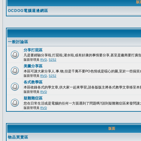
版
OCDOG電腦週邊網區
一般討論區
分享打屁區
凡是要經驗分享啦,打屁啦,灌水啦,或有好康的事情要分享,甚至是廠商要打廣告..
版面管理員
RVD
,
5252
美圖分享區
本區可讓大家分享人.事.物,但是千萬不要PO色情或是噁心的圖,至於一些搞
版面管理員
RVD
,
5252
各式教學區
本區收錄各式的學文章,供大家一起來學習,請各版版主將各式教學文章移至本版
版面管理員
RVD
疑難雜症區
您在日常生活或是電腦的任何一方面遇到了問題嗎?請到疑難雜症區來發問讓
版面管理員
RVD
版面
物品買賣區