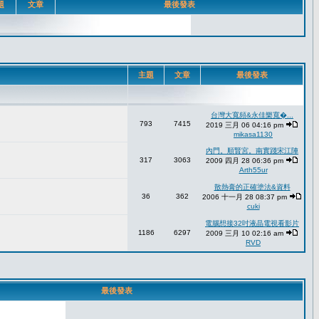
題
文章
最後發表
主題
文章
最後發表
台灣大寬頻&永佳樂寬�...
793
7415
2019 三月 06 04:16 pm
mikasa1130
內門。順賢宮。南實踐宋江陣
317
3063
2009 四月 28 06:36 pm
Arth55ur
散熱膏的正確塗法&資料
36
362
2006 十一月 28 08:37 pm
cuki
電腦想接32吋液晶電視看影片
1186
6297
2009 三月 10 02:16 am
RVD
最後發表