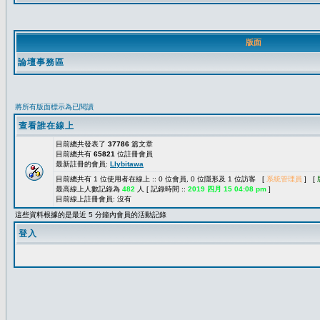
版面
論壇事務區
將所有版面標示為已閱讀
查看誰在線上
目前總共發表了
37786
篇文章
目前總共有
65821
位註冊會員
最新註冊的會員:
Llybitawa
目前總共有 1 位使用者在線上 :: 0 位會員, 0 位隱形及 1 位訪客 [
系統管理員
] [
最高線上人數記錄為
482
人 [ 記錄時間 ::
2019 四月 15 04:08 pm
]
目前線上註冊會員: 沒有
這些資料根據的是最近 5 分鐘內會員的活動記錄
登入