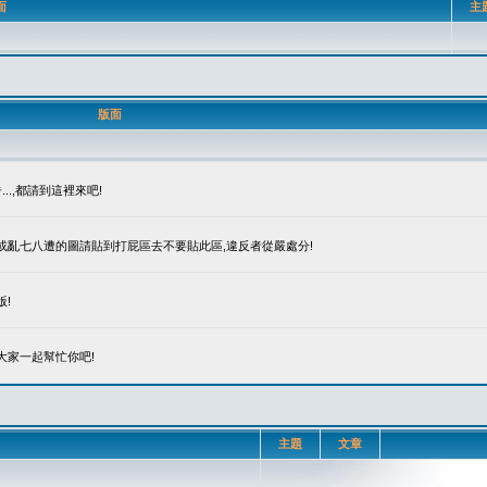
面
主
版面
.,都請到這裡來吧!
笑或亂七八遭的圖請貼到打屁區去不要貼此區,違反者從嚴處分!
!
大家一起幫忙你吧!
主題
文章