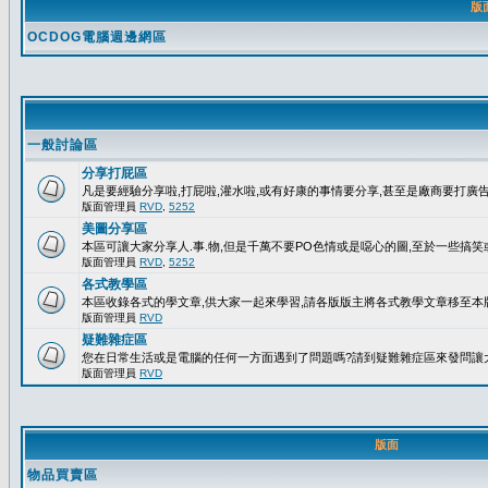
版
OCDOG電腦週邊網區
一般討論區
分享打屁區
凡是要經驗分享啦,打屁啦,灌水啦,或有好康的事情要分享,甚至是廠商要打廣告..
版面管理員
RVD
,
5252
美圖分享區
本區可讓大家分享人.事.物,但是千萬不要PO色情或是噁心的圖,至於一些搞
版面管理員
RVD
,
5252
各式教學區
本區收錄各式的學文章,供大家一起來學習,請各版版主將各式教學文章移至本版
版面管理員
RVD
疑難雜症區
您在日常生活或是電腦的任何一方面遇到了問題嗎?請到疑難雜症區來發問讓
版面管理員
RVD
版面
物品買賣區