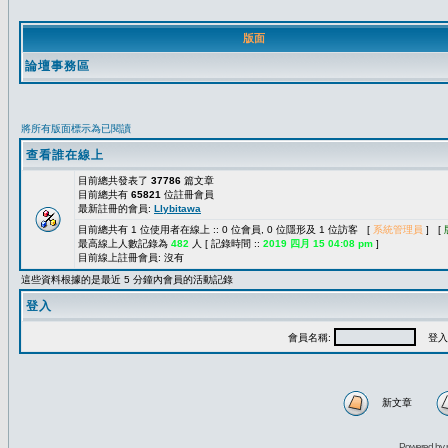
版面
論壇事務區
將所有版面標示為已閱讀
查看誰在線上
目前總共發表了
37786
篇文章
目前總共有
65821
位註冊會員
最新註冊的會員:
Llybitawa
目前總共有 1 位使用者在線上 :: 0 位會員, 0 位隱形及 1 位訪客 [
系統管理員
] [
最高線上人數記錄為
482
人 [ 記錄時間 ::
2019 四月 15 04:08 pm
]
目前線上註冊會員: 沒有
這些資料根據的是最近 5 分鐘內會員的活動記錄
登入
會員名稱:
登入
新文章
Powered by