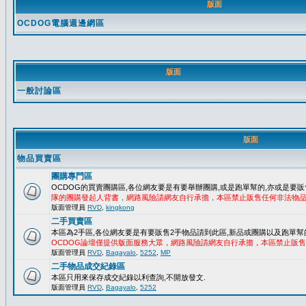
版面
OCDOG電腦週邊網區
版面
一般討論區
版面
物品買賣區
團購專門區
OCDOG的買賣團購區,各位網友要是有要舉辦團購,或是跑單幫的,亦或是要販
隊的團購發起人背書，網路風險請網友自行承擔，本區禁止販售任何非法物
版面管理員
RVD
,
kingkong
二手買賣區
本區為2手區,各位網友要是有要販售2手物品請到此區,新品或團購以及跑單幫
OCDOG論壇僅提供版面服務大眾，網路風險請網友自行承擔，本區禁止販
版面管理員
RVD
,
Bagayalo
,
5252
,
MP
二手物品成交紀錄區
本區只用來保存成交紀錄以利查詢,不開放發文.
版面管理員
RVD
,
Bagayalo
,
5252