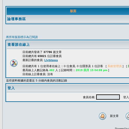
版面
論壇事務區
將所有版面標示為已閱讀
查看誰在線上
目前總共發表了
37786
篇文章
目前總共有
65821
位註冊會員
最新註冊的會員:
Llybitawa
目前總共有 1 位使用者在線上 :: 0 位會員, 0 位隱形及 1 位訪客 [
系統管理員
] [
最高線上人數記錄為
482
人 [ 記錄時間 ::
2019 四月 15 04:08 pm
]
目前線上註冊會員: 沒有
這些資料根據的是最近 5 分鐘內會員的活動記錄
登入
會員名稱:
登入
新文章
Powered by