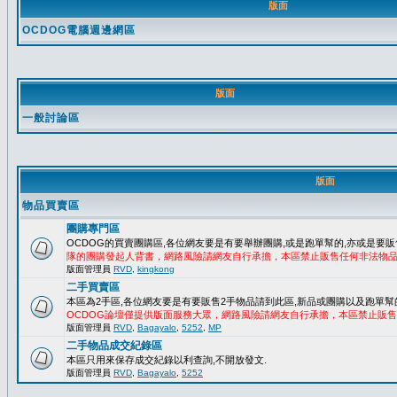
版面
OCDOG電腦週邊網區
版面
一般討論區
版面
物品買賣區
團購專門區
OCDOG的買賣團購區,各位網友要是有要舉辦團購,或是跑單幫的,亦或是要販
隊的團購發起人背書，網路風險請網友自行承擔，本區禁止販售任何非法物
版面管理員
RVD
,
kingkong
二手買賣區
本區為2手區,各位網友要是有要販售2手物品請到此區,新品或團購以及跑單幫
OCDOG論壇僅提供版面服務大眾，網路風險請網友自行承擔，本區禁止販
版面管理員
RVD
,
Bagayalo
,
5252
,
MP
二手物品成交紀錄區
本區只用來保存成交紀錄以利查詢,不開放發文.
版面管理員
RVD
,
Bagayalo
,
5252