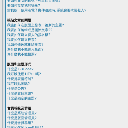
要如何在我的帳號下秀出個人圖像?
要如何改變我的等級?
當我按下使用者電子郵件連結時, 系統會要求要登入?
張貼文章的問題
我該如何在版面上發表一篇新的主題?
我要如何編輯或是刪除文章??
我要如何建立個人的簽名檔?
我要如何建立投票?
我如何修改或刪除投票?
為什麼我不能進入版面?
為什麼我不能投票?
版面和主題形式
什麼是 BBCode?
我可以使用 HTML 嗎?
什麼是表情符號?
我可以貼圖嗎?
什麼是公告?
什麼是置頂主題?
什麼是鎖定的主題?
會員等級及群組
什麼是系統管理員?
什麼是版面管理員?
什麼是會員群組?
我該如何加入一個群組?