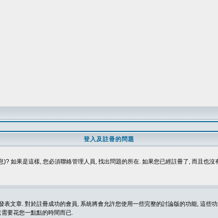
登入及註冊的問題
)? 如果是這樣, 您必須聯絡管理人員, 找出問題的所在. 如果您已經註冊了, 而且也
表文章. 對於註冊成功的會員, 系統將會允許您使用一些完整的討論版的功能, 這些功能
那只需要花您一點點的時間而已.