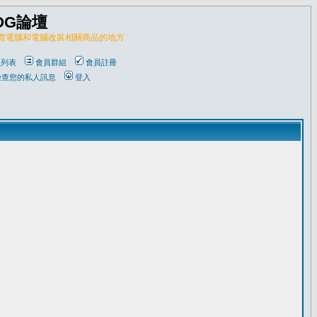
OG論壇
販賣電腦和電腦改裝相關商品的地方
員列表
會員群組
會員註冊
檢查您的私人訊息
登入