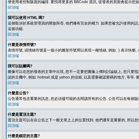
便使用者控制版面的編排. 要找尋更多的 BBCode 資訊, 從發表的頁面會提示您如
回頂端
我可以使用 HTML 嗎?
這個取決於系統管理員的開放與否, 他們擁有完全的權力. 如果您被允許使用的話,
這個功能.
回頂端
什麼是表情符號?
表情符號, 或情緒符號是一個小的圖形符號用以表現一種情緒, 例如: :) 表示快
回頂端
我可以貼圖嗎?
圖像可以在您的發表的文章中出現, 您不一定要把圖像上傳到討論版上, 您只要指定圖像的連結位置
認的主機中, 例如: hotmail 或是 yahoo 的信箱, 以及需要確認密碼的地方, 等等. 
回頂端
什麼是公告?
公告通常包含重要的訊息, 您必須儘可能的去閱讀所有的公告. 公告可以在每個版
回頂端
什麼是置頂主題?
置頂主題可以在在公告之下一般文章之上的位置找到. 他們通常是重要的, 所以您
回頂端
什麼是鎖定的主題?