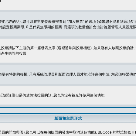
)
被允許的話), 您可以在主要發表欄裡看到 "加入投票" 的選項 (如果您不能看到這項
同時設定投票期限, 0 是代表無限期的投票. 而選項的數量也許會由討論版管理人員設定
改投票請按下主題的第一篇發表文章 (這裡通常與投票相連). 如果沒有人放棄投票的話, 
而產生錯誤的投票
 您必須要有特別的授權, 只有系統管理員和版面管理人員才能准許這個申請, 您必須聯繫他們
您已經註冊但是仍然無法投票的話, 您也許沒有被允許使用這個功能.
版面和主題形式
理員的開放與否 (您也可以在每個版面的發表中取消這個功能). BBCode 的型式類似 HTML