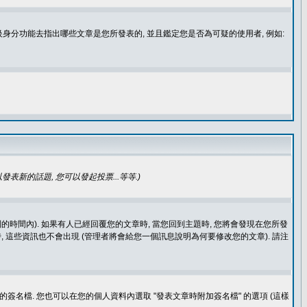
身分功能去指出哪些文章是您所發表的, 並且鑑定您是否為可疑的使用者, 例如:
發表新的話題, 您可以發起投票...等等
.)
的時間內). 如果有人已經回覆您的文章時, 當您回到主題時, 您將會發現在您所發
 這些資訊也不會出現 (管理者將會給您一個訊息說明為何要修改您的文章). 請注
簽名檔. 您也可以在您的個人資料內選取 "發表文章時附加簽名檔" 的選項 (這樣