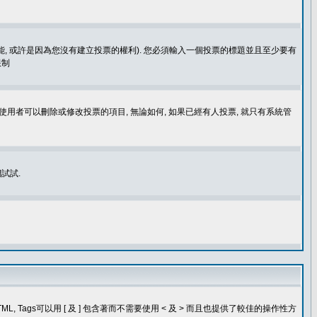
功能, 或許是因為您沒有建立投票的權利). 您必須輸入一個投票的標題並且至少要有
限制
使用者可以刪除或修改投票的項目, 無論如何, 如果已經有人投票, 就只有系統管
試試.
, Tags可以用 [ 及 ] 包含著而不需要使用 < 及 > 而且也提供了較佳的操作性方