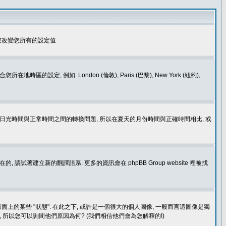
您改變您所有的設定值
如: London (倫敦), Paris (巴黎), New York (紐約),
處理日光時間與正常時間之間的轉換問題, 所以在夏天的月份時間與正確時間相比, 或
建立新的翻譯語系. 更多的資訊會在 phpBB Group website 裡被找
上的某些 "狀態". 在此之下, 或許是一個很大的個人圖像, 一般而言這圖像是獨
 所以您可以詢間他們原因為何? (我們相信他們會為您解釋的!)