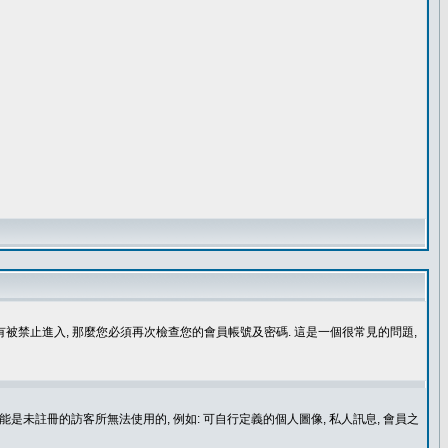
沒有被禁止進入, 那麼您必須再次檢查您的會員帳號及密碼. 這是一個很常見的問題,
是未註冊的訪客所無法使用的, 例如: 可自行定義的個人圖像, 私人訊息, 會員之