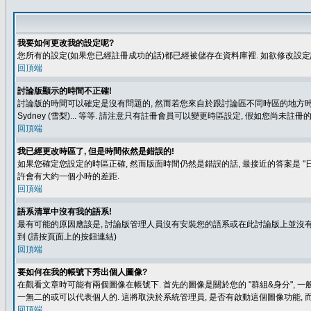
我要如何更改我的設定呢?
您所有的設定(如果您已經註冊成功的話)都已經被儲存在資料庫裡. 如欲修改設
回頂端
討論版顯示的時間不正確!
討論版的時間可以確定是沒有問題的, 然而若您來自於跟討論區不同時區的地方時, 就有可能發
Sydney (雪梨)... 等等. 請注意只有註冊會員可以變更時區設定, 假如您尚未註
回頂端
我已經更改時區了, 但是時間依然是錯誤的!
如果您確定您設定的時區正確, 然而版面時間仍然是錯誤的話, 最接近的答案是 "日
許會有大約一個小時的差距.
回頂端
語系清單中沒有我的語系!
最有可能的原因應該是, 討論版管理人員沒有安裝您的語系或在此討論版上並沒有人翻譯您
到 (請按頁面上的按鈕連結)
回頂端
要如何在我的帳號下秀出個人圖像?
在觀看文章時可能有兩個圖像在帳號下. 首先的圖像是關於您的 "群組&身分", 一
一無二的或可以代表個人的. 這將取決於系統管理員, 是否有啟動這個圖像功能, 
回頂端