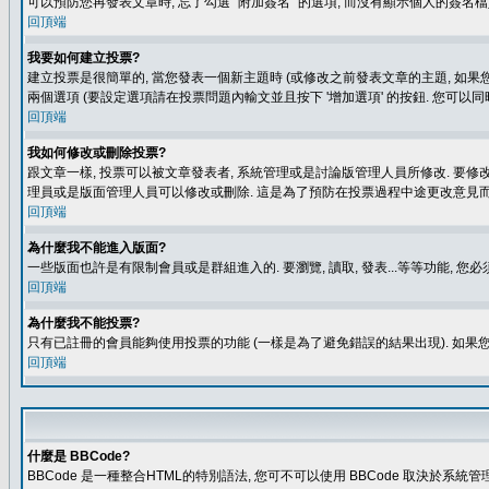
可以預防您再發表文章時, 忘了勾選 "附加簽名" 的選項, 而沒有顯示個人的簽名檔
回頂端
我要如何建立投票?
建立投票是很簡單的, 當您發表一個新主題時 (或修改之前發表文章的主題, 如果您
兩個選項 (要設定選項請在投票問題內輸文並且按下 '增加選項' 的按鈕. 您可以
回頂端
我如何修改或刪除投票?
跟文章一樣, 投票可以被文章發表者, 系統管理或是討論版管理人員所修改. 要修
理員或是版面管理人員可以修改或刪除. 這是為了預防在投票過程中途更改意見
回頂端
為什麼我不能進入版面?
一些版面也許是有限制會員或是群組進入的. 要瀏覽, 讀取, 發表...等等功能,
回頂端
為什麼我不能投票?
只有已註冊的會員能夠使用投票的功能 (一樣是為了避免錯誤的結果出現). 如果
回頂端
什麼是 BBCode?
BBCode 是一種整合HTML的特別語法, 您可不可以使用 BBCode 取決於系統管