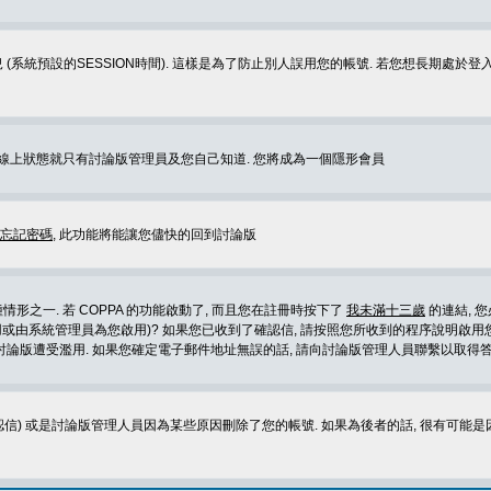
 (系統預設的SESSION時間). 這樣是為了防止別人誤用您的帳號. 若您想長期處於
您在線上狀態就只有討論版管理員及您自己知道. 您將成為一個隱形會員
忘記密碼
, 此功能將能讓您儘快的回到討論版
形之一. 若 COPPA 的功能啟動了, 而且您在註冊時按下了
我未滿十三歲
的連結, 
或由系統管理員為您啟用)? 如果您已收到了確認信, 請按照您所收到的程序說明啟用您
論版遭受濫用. 如果您確定電子郵件地址無誤的話, 請向討論版管理人員聯繫以取得答
信) 或是討論版管理人員因為某些原因刪除了您的帳號. 如果為後者的話, 很有可能