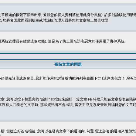
標題的帳號下顯示出來, 並且您的個人資料將使用此身分風格). 許多討論版使用階級
, 您將會因此而看到版主或討論版管理人員將您的文章標上警告標語.
如果系統管理員有啟動這個功能). 這是為了防止匿名訪客惡意的使用電子郵件系統.
張貼文章的問題
 必須要先註冊成為會員, 您所能使用的討論版功能將列在畫面下方 (這列表包含了
您可以
 您可以按下標題旁的 "編輯" 的按鈕來編輯一篇文章 (有時候只能在文章發表後限制
沒有人回覆您的文章時, 那些資訊將不會出現, 當版主或是系統管理員編輯您的文章時,
. 當建立好簽名檔後, 您可以在發表文章下的選項內, 勾選
附上簽名
的選項來附加您的