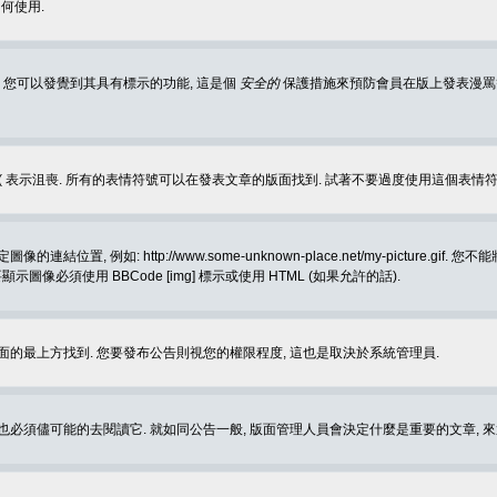
何使用.
 您可以發覺到其具有標示的功能, 這是個
安全的
保護措施來預防會員在版上發表漫罵等會
樂, :( 表示沮喪. 所有的表情符號可以在發表文章的版面找到. 試著不要過度使用這
, 例如: http://www.some-unknown-place.net/my-picture
要顯示圖像必須使用 BBCode [img] 標示或使用 HTML (如果允許的話).
面的最上方找到. 您要發布公告則視您的權限程度, 這也是取決於系統管理員.
也必須儘可能的去閱讀它. 就如同公告一般, 版面管理人員會決定什麼是重要的文章, 來