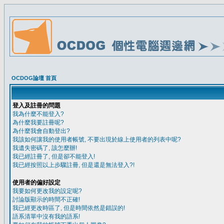
OCDOG論壇 首頁
登入及註冊的問題
我為什麼不能登入?
為什麼我要註冊呢?
為什麼我會自動登出?
我該如何讓我的使用者帳號, 不要出現於線上使用者的列表中呢?
我遺失密碼了, 該怎麼辦!
我已經註冊了, 但是卻不能登入!
我已經按照以上步驟註冊, 但是還是無法登入?!
使用者的偏好設定
我要如何更改我的設定呢?
討論版顯示的時間不正確!
我已經更改時區了, 但是時間依然是錯誤的!
語系清單中沒有我的語系!