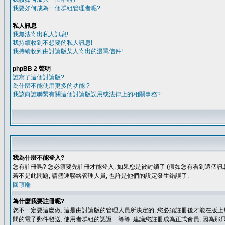
我要如何成為一個群組管理者呢?
私人訊息
我無法寄出私人訊息!
我持續收到不想要的私人訊息!
我持續收到由討論版某人寄出的漫罵信件!
phpBB 2 聲明
誰寫了這個討論版?
為什麼不能使用更多的功能 ?
我該向誰聯繫有關這個討論版誤用或法律上的相關事務?
我為什麼不能登入?
您有註冊嗎? 您必須要先註冊才能登入. 如果您是被封鎖了 (假如您有看到這個訊息
若不是此問題, 請儘速聯絡管理人員, 也許是他們的設定發生錯誤了.
回頂端
為什麼我要註冊呢?
您不一定要這麼做, 這是由討論版的管理人員所決定的, 您必須註冊後才能在版上發
間的電子郵件發送, 使用者群組的認證 ...等等. 建議您註冊成為正式會員, 因為