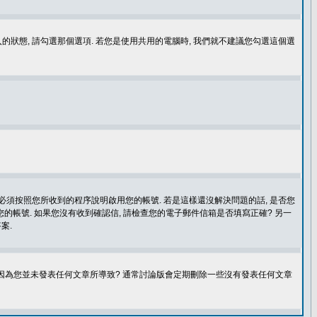
登入的狀態, 請勾選那個選項. 若您是使用共用的電腦時, 我們就不建議您勾選這個選
您必須按照您所收到的程序說明啟用您的帳號. 若是這樣還沒解決問題的話, 是否您
的帳號. 如果您沒有收到確認信, 請檢查您的電子郵件信箱是否填寫正確? 另一
案.
是因為您並未發表任何文章所導致? 通常討論版會定期刪除一些沒有發表任何文章