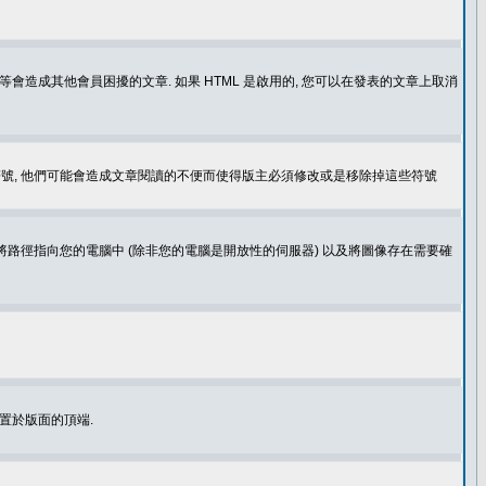
造成其他會員困擾的文章. 如果 HTML 是啟用的, 您可以在發表的文章上取消
個表情符號, 他們可能會造成文章閱讀的不便而使得版主必須修改或是移除掉這些符號
.gif. 您不能將路徑指向您的電腦中 (除非您的電腦是開放性的伺服器) 以及將圖像存在需要確
置於版面的頂端.