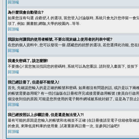
回頂端
為什麼我會自動登出?
如果您沒有勾選
自動登入
的選項, 當您登入討論版時, 系統只會允許您停留一會兒
項了, 例如: 圖書館,網咖,大學的校園內...等等.
回頂端
我該如何讓我的使用者帳號, 不要出現於線上使用者的列表中呢?
在您的個人資料中, 您可以發現一個
隱藏您的狀態
的選項, 若您選擇此功能, 
回頂端
我遺失密碼了, 該怎麼辦!
不要擔心! 當您無法找回您的密碼時, 系統可以為您重設. 請到登入畫面下, 並按下
回頂端
我已經註冊了, 但是卻不能登入!
首先, 先確認您輸入的是正確的帳號和密碼. 如果都沒有問題的話, 或許是以下兩種情
的帳號需要啟用呢? 有一些討論版在註冊程序完成後需要啟用帳號 (會員自行啟用
個沒收到信的原因,可能是您所使用的電子郵件網域被系統封鎖了, 這是為了防止討
回頂端
我已經按照以上步驟註冊, 但是還是無法登入?!
最有可能的原因是您輸入的帳號和名稱並不正確 (在註冊後請至電子信箱收取確認
的會員, 來降低資料庫的使用量. 試著重新再註冊一次, 並參與討論吧!!
回頂端