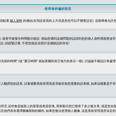
使用者的偏好設定
定請點選
個人資料
的連結(在預設首頁的上方但是您也可以不變更設定). 這樣將會允許
生時間顯示錯誤. 假如您遇到這個問題的話請到您的個人資料裡面更改符合您所在地時區的設定, 例
冊的話, 請趕緊註冊, 不然您就必須容許這個錯誤的存在!
光節約時間" (或 "夏日時間" 就如英國和其它地方的表示一樣). 討論版不被設計來
的語系. 試著連繫系統管理員是否能安裝您需要的語系檔, 如果這檔案是不存在的, 請試著
般而言,這些會是版面上的星星或者是區塊, 用來顯示您已發表了多少篇文章, 或是您在版面
而且他們具有選擇圖像限制的權利. 如果您無法使用個人圖像, 這是系統管理員所決定的,