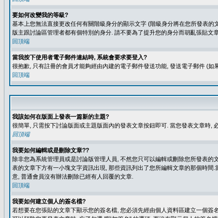
要如何改變我的等級?
基本上您無法直接更改任何有關階級身分的顯示文字 (階級身分將在您所發表的文章
版主跟討論區管理者都有個特別的身分. 請不要為了提升您的身分而胡亂張貼文章
回頂端
當我按下使用者電子郵件連結時, 系統會要求要登入?
很抱歉, 只有註冊的會員才能夠經由內建的電子郵件發送功能, 發送電子郵件 (
回頂端
我該如何在版面上發表一篇新的主題?
很簡單, 只需按下討論版面或主題版面內的發表文章按鈕即可. 當您發表文章時,
回頂端
我要如何編輯或是刪除文章??
除非您為系統管理員或是討論版管理人員, 不然您只可以編輯或刪除您所發表的文章.
表的文章下方有一小塊文字資訊出現, 那些資訊列出了您所編輯文章的那個時間.當
意, 普通會員沒有辦法刪除已經有人回覆的文章.
回頂端
我要如何建立個人的簽名檔?
若想要在您張貼的文章下顯示您的簽名檔, 您必須先經由個人資料區建立一個簽名檔