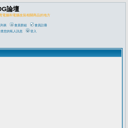
OG論壇
販賣電腦和電腦改裝相關商品的地方
員列表
會員群組
會員註冊
檢查您的私人訊息
登入