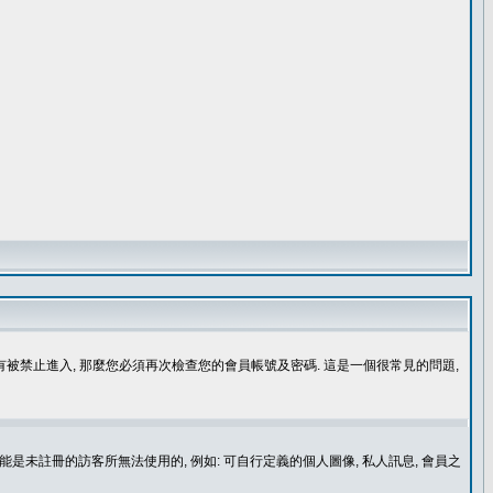
沒有被禁止進入, 那麼您必須再次檢查您的會員帳號及密碼. 這是一個很常見的問題,
是未註冊的訪客所無法使用的, 例如: 可自行定義的個人圖像, 私人訊息, 會員之