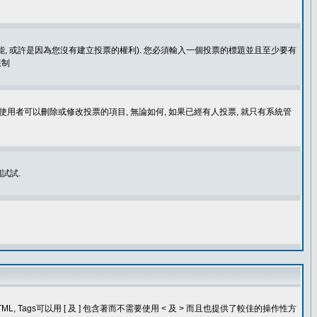
功能, 或許是因為您沒有建立投票的權利). 您必須輸入一個投票的標題並且至少要有
限制
使用者可以刪除或修改投票的項目, 無論如何, 如果已經有人投票, 就只有系統管
試試.
, Tags可以用 [ 及 ] 包含著而不需要使用 < 及 > 而且也提供了較佳的操作性方