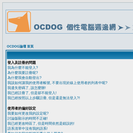
OCDOG論壇 首頁
登入及註冊的問題
我為什麼不能登入?
為什麼我要註冊呢?
為什麼我會自動登出?
我該如何讓我的使用者帳號, 不要出現於線上使用者的列表中呢?
我遺失密碼了, 該怎麼辦!
我已經註冊了, 但是卻不能登入!
我已經按照以上步驟註冊, 但是還是無法登入?!
使用者的偏好設定
我要如何更改我的設定呢?
討論版顯示的時間不正確!
我已經更改時區了, 但是時間依然是錯誤的!
語系清單中沒有我的語系!