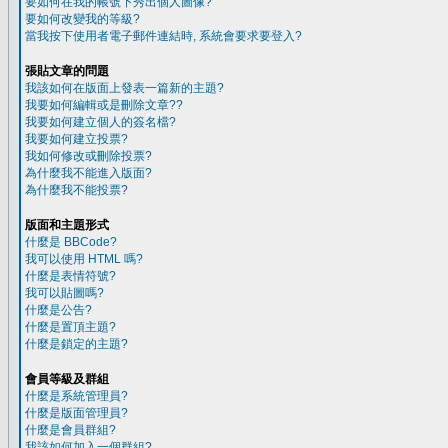
要如何在我的帳號下秀出個人圖像?
要如何改變我的等級?
當我按下使用者電子郵件連結時, 系統會要求要登入?
張貼文章的問題
我該如何在版面上發表一篇新的主題?
我要如何編輯或是刪除文章??
我要如何建立個人的簽名檔?
我要如何建立投票?
我如何修改或刪除投票?
為什麼我不能進入版面?
為什麼我不能投票?
版面和主題形式
什麼是 BBCode?
我可以使用 HTML 嗎?
什麼是表情符號?
我可以貼圖嗎?
什麼是公告?
什麼是置頂主題?
什麼是鎖定的主題?
會員等級及群組
什麼是系統管理員?
什麼是版面管理員?
什麼是會員群組?
我該如何加入一個群組?