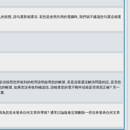
登入的狀態, 請勾選那個選項. 若您是使用共用的電腦時, 我們就不建議您勾選這個選
您必須按照您所收到的程序說明啟用您的帳號. 若是這樣還沒解決問題的話, 是否您
的帳號. 如果您沒有收到確認信, 請檢查您的電子郵件信箱是否填寫正確? 另一
案.
是因為您並未發表任何文章所導致? 通常討論版會定期刪除一些沒有發表任何文章