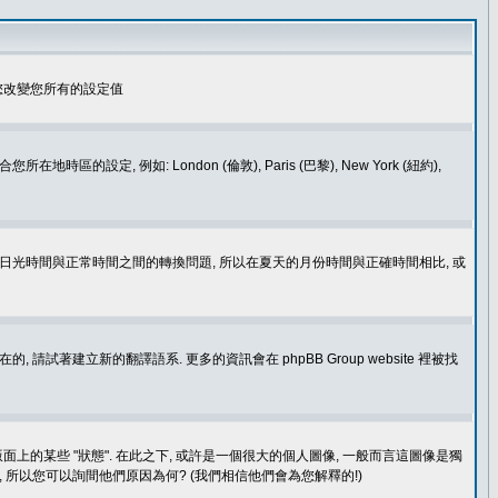
您改變您所有的設定值
如: London (倫敦), Paris (巴黎), New York (紐約),
處理日光時間與正常時間之間的轉換問題, 所以在夏天的月份時間與正確時間相比, 或
建立新的翻譯語系. 更多的資訊會在 phpBB Group website 裡被找
上的某些 "狀態". 在此之下, 或許是一個很大的個人圖像, 一般而言這圖像是獨
 所以您可以詢間他們原因為何? (我們相信他們會為您解釋的!)