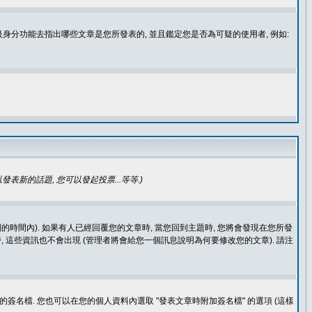
身分功能去指出哪些文章是您所發表的, 並且鑑定您是否為可疑的使用者, 例如:
發表新的話題, 您可以發起投票...等等
.)
的時間內). 如果有人已經回覆您的文章時, 當您回到主題時, 您將會發現在您所發
 這些資訊也不會出現 (管理者將會給您一個訊息說明為何要修改您的文章). 請注
簽名檔. 您也可以在您的個人資料內選取 "發表文章時附加簽名檔" 的選項 (這樣