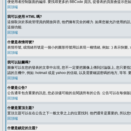
便使用者控制版面的編排. 要找尋更多的 BBCode 資訊, 從發表的頁面會提示您如
回頂端
我可以使用 HTML 嗎?
這個取決於系統管理員的開放與否, 他們擁有完全的權力. 如果您被允許使用的話,
這個功能.
回頂端
什麼是表情符號?
表情符號, 或情緒符號是一個小的圖形符號用以表現一種情緒, 例如: :) 表示快
回頂端
我可以貼圖嗎?
圖像可以在您的發表的文章中出現, 您不一定要把圖像上傳到討論版上, 您只要指定圖像的連結位置
認的主機中, 例如: hotmail 或是 yahoo 的信箱, 以及需要確認密碼的地方, 等等. 
回頂端
什麼是公告?
公告通常包含重要的訊息, 您必須儘可能的去閱讀所有的公告. 公告可以在每個版
回頂端
什麼是置頂主題?
置頂主題可以在在公告之下一般文章之上的位置找到. 他們通常是重要的, 所以您
回頂端
什麼是鎖定的主題?