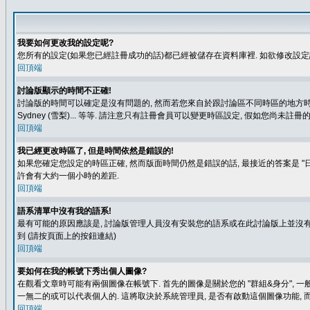
我要如何更改我的設定呢?
您所有的設定(如果您已經註冊成功的話)都已經被儲存在資料庫裡. 如欲修改設
回頂端
討論版顯示的時間不正確!
討論版的時間可以確定是沒有問題的, 然而若您來自於跟討論區不同時區的地方時, 就有可能發
Sydney (雪梨)... 等等. 請注意只有註冊會員可以變更時區設定, 假如您尚未註
回頂端
我已經更改時區了, 但是時間依然是錯誤的!
如果您確定您設定的時區正確, 然而版面時間仍然是錯誤的話, 最接近的答案是 "日
許會有大約一個小時的差距.
回頂端
語系清單中沒有我的語系!
最有可能的原因應該是, 討論版管理人員沒有安裝您的語系或在此討論版上並沒有人翻譯您
到 (請按頁面上的按鈕連結)
回頂端
要如何在我的帳號下秀出個人圖像?
在觀看文章時可能有兩個圖像在帳號下. 首先的圖像是關於您的 "群組&身分", 一
一無二的或可以代表個人的. 這將取決於系統管理員, 是否有啟動這個圖像功能, 
回頂端