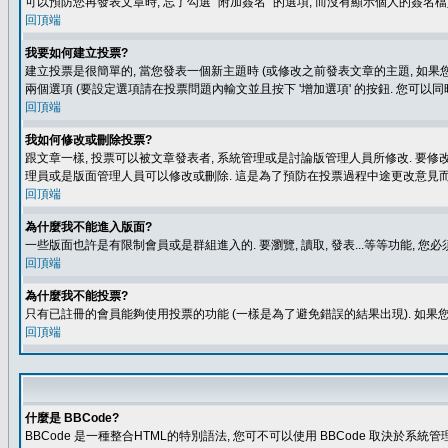
可以預防您再發表文章時, 忘了勾選 "附加簽名" 的選項, 而沒有顯示個人的簽名檔
回頂端
我要如何建立投票?
建立投票是很簡單的, 當您發表一個新主題時 (或修改之前發表文章的主題, 如果您
兩個選項 (要設定選項請在投票問題內輸文並且按下 '增加選項' 的按鈕. 您可以
回頂端
我如何修改或刪除投票?
跟文章一樣, 投票可以被文章發表者, 系統管理或是討論版管理人員所修改. 要修
理員或是版面管理人員可以修改或刪除. 這是為了預防在投票過程中途更改意見
回頂端
為什麼我不能進入版面?
一些版面也許是有限制會員或是群組進入的. 要瀏覽, 讀取, 發表...等等功能,
回頂端
為什麼我不能投票?
只有已註冊的會員能夠使用投票的功能 (一樣是為了避免錯誤的結果出現). 如果
回頂端
什麼是 BBCode?
BBCode 是一種整合HTML的特別語法, 您可不可以使用 BBCode 取決於系統管