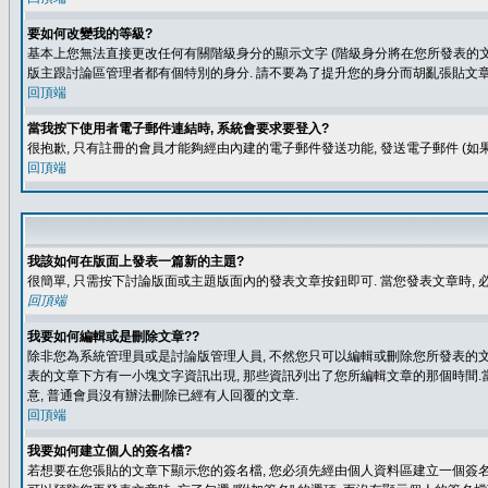
要如何改變我的等級?
基本上您無法直接更改任何有關階級身分的顯示文字 (階級身分將在您所發表的文章
版主跟討論區管理者都有個特別的身分. 請不要為了提升您的身分而胡亂張貼文章
回頂端
當我按下使用者電子郵件連結時, 系統會要求要登入?
很抱歉, 只有註冊的會員才能夠經由內建的電子郵件發送功能, 發送電子郵件 (
回頂端
我該如何在版面上發表一篇新的主題?
很簡單, 只需按下討論版面或主題版面內的發表文章按鈕即可. 當您發表文章時,
回頂端
我要如何編輯或是刪除文章??
除非您為系統管理員或是討論版管理人員, 不然您只可以編輯或刪除您所發表的文章.
表的文章下方有一小塊文字資訊出現, 那些資訊列出了您所編輯文章的那個時間.當
意, 普通會員沒有辦法刪除已經有人回覆的文章.
回頂端
我要如何建立個人的簽名檔?
若想要在您張貼的文章下顯示您的簽名檔, 您必須先經由個人資料區建立一個簽名檔