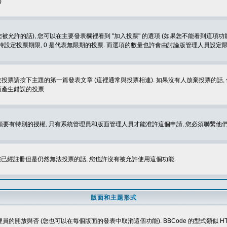
)
被允許的話), 您可以在主要發表欄裡看到 "加入投票" 的選項 (如果您不能看到這項
同時設定投票期限, 0 是代表無限期的投票. 而選項的數量也許會由討論版管理人員設定
改投票請按下主題的第一篇發表文章 (這裡通常與投票相連). 如果沒有人放棄投票的話, 
而產生錯誤的投票
 您必須要有特別的授權, 只有系統管理員和版面管理人員才能准許這個申請, 您必須聯繫他們
您已經註冊但是仍然無法投票的話, 您也許沒有被允許使用這個功能.
版面和主題形式
理員的開放與否 (您也可以在每個版面的發表中取消這個功能). BBCode 的型式類似 HTML