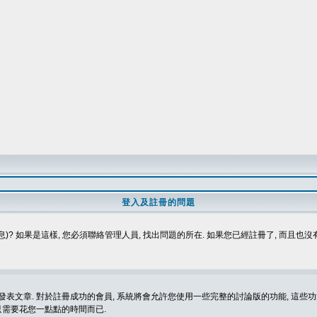
登入及註冊的問題
)? 如果是這樣, 您必須聯絡管理人員, 找出問題的所在. 如果您已經註冊了, 而且也
表文章. 對於註冊成功的會員, 系統將會允許您使用一些完整的討論版的功能, 這些功能
那只需要花您一點點的時間而已.