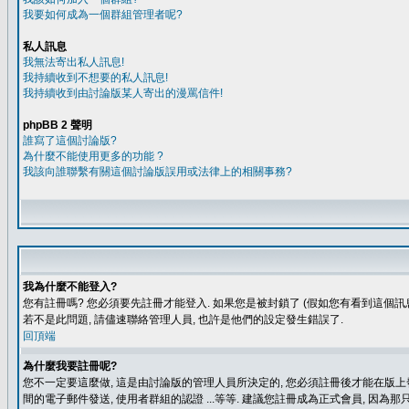
我要如何成為一個群組管理者呢?
私人訊息
我無法寄出私人訊息!
我持續收到不想要的私人訊息!
我持續收到由討論版某人寄出的漫罵信件!
phpBB 2 聲明
誰寫了這個討論版?
為什麼不能使用更多的功能 ?
我該向誰聯繫有關這個討論版誤用或法律上的相關事務?
我為什麼不能登入?
您有註冊嗎? 您必須要先註冊才能登入. 如果您是被封鎖了 (假如您有看到這個訊息
若不是此問題, 請儘速聯絡管理人員, 也許是他們的設定發生錯誤了.
回頂端
為什麼我要註冊呢?
您不一定要這麼做, 這是由討論版的管理人員所決定的, 您必須註冊後才能在版上發
間的電子郵件發送, 使用者群組的認證 ...等等. 建議您註冊成為正式會員, 因為