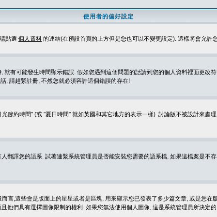
使用者的偏好設定
定請點選
個人資料
的連結(在預設首頁的上方但是您也可以不變更設定). 這樣將會允許
生時間顯示錯誤. 假如您遇到這個問題的話請到您的個人資料裡面更改符合您所在地時區的設定, 例
冊的話, 請趕緊註冊, 不然您就必須容許這個錯誤的存在!
光節約時間" (或 "夏日時間" 就如英國和其它地方的表示一樣). 討論版不被設計來
的語系. 試著連繫系統管理員是否能安裝您需要的語系檔, 如果這檔案是不存在的, 請試著
般而言,這些會是版面上的星星或者是區塊, 用來顯示您已發表了多少篇文章, 或是您在版面
而且他們具有選擇圖像限制的權利. 如果您無法使用個人圖像, 這是系統管理員所決定的,