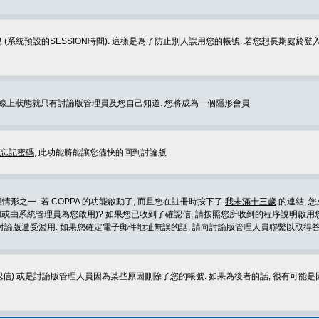
 (系統預設的SESSION時間). 這樣是為了防止別人誤用您的帳號. 若您想長期處於
您在線上狀態就只有討論版管理員及您自己知道. 您將成為一個隱形會員
忘記密碼
, 此功能將能讓您儘快的回到討論版
形之一. 若 COPPA 的功能啟動了, 而且您在註冊時按下了
我未滿十三歲
的連結, 
或由系統管理員為您啟用)? 如果您已收到了確認信, 請按照您所收到的程序說明啟用您
論版遭受濫用. 如果您確定電子郵件地址無誤的話, 請向討論版管理人員聯繫以取得答
信) 或是討論版管理人員因為某些原因刪除了您的帳號. 如果為後者的話, 很有可能