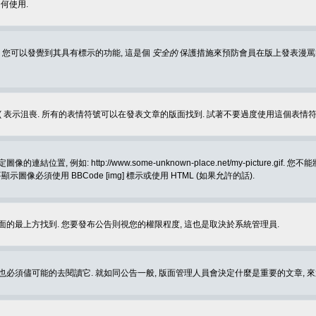
何使用.
 您可以發覺到其具有標示的功能, 這是個
安全的
保護措施來預防會員在版上發表漫罵等會
樂, :( 表示沮喪. 所有的表情符號可以在發表文章的版面找到. 試著不要過度使用這
, 例如: http://www.some-unknown-place.net/my-picture
要顯示圖像必須使用 BBCode [img] 標示或使用 HTML (如果允許的話).
面的最上方找到. 您要發布公告則視您的權限程度, 這也是取決於系統管理員.
也必須儘可能的去閱讀它. 就如同公告一般, 版面管理人員會決定什麼是重要的文章, 來