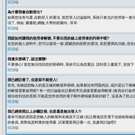
回頂端
為什麼我會自動登出?
如果您沒有勾選
自動登入
的選項, 當您登入討論版時, 系統只會允許您停留一會兒
項了, 例如: 圖書館,網咖,大學的校園內...等等.
回頂端
我該如何讓我的使用者帳號, 不要出現於線上使用者的列表中呢?
在您的個人資料中, 您可以發現一個
隱藏您的狀態
的選項, 若您選擇此功能, 
回頂端
我遺失密碼了, 該怎麼辦!
不要擔心! 當您無法找回您的密碼時, 系統可以為您重設. 請到登入畫面下, 並按下
回頂端
我已經註冊了, 但是卻不能登入!
首先, 先確認您輸入的是正確的帳號和密碼. 如果都沒有問題的話, 或許是以下兩種情
的帳號需要啟用呢? 有一些討論版在註冊程序完成後需要啟用帳號 (會員自行啟用
個沒收到信的原因,可能是您所使用的電子郵件網域被系統封鎖了, 這是為了防止討
回頂端
我已經按照以上步驟註冊, 但是還是無法登入?!
最有可能的原因是您輸入的帳號和名稱並不正確 (在註冊後請至電子信箱收取確認
的會員, 來降低資料庫的使用量. 試著重新再註冊一次, 並參與討論吧!!
回頂端