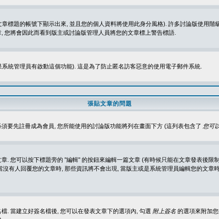
標題的帳號下顯示出來, 並且您的個人資料將使用此身分風格). 許多討論版使用階級
, 您將會因此而看到版主或討論版管理人員將您的文章標上警告標語.
如果系統管理員有啟動這個功能). 這是為了防止匿名訪客惡意的使用電子郵件系統.
張貼文章的問題
 必須要先註冊成為會員, 您所能使用的討論版功能將列在畫面下方 (這列表包含了
您可以
 您可以按下標題旁的 "編輯" 的按鈕來編輯一篇文章 (有時候只能在文章發表後限制
沒有人回覆您的文章時, 那些資訊將不會出現, 當版主或是系統管理員編輯您的文章時,
. 當建立好簽名檔後, 您可以在發表文章下的選項內, 勾選
附上簽名
的選項來附加您的