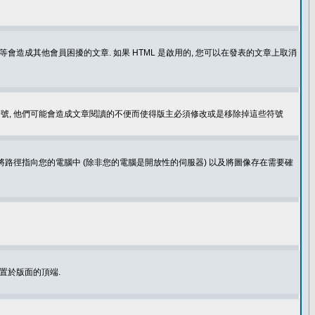
造成其他會員困擾的文章. 如果 HTML 是啟用的, 您可以在發表的文章上取消
個表情符號, 他們可能會造成文章閱讀的不便而使得版主必須修改或是移除掉這些符號
.gif. 您不能將路徑指向您的電腦中 (除非您的電腦是開放性的伺服器) 以及將圖像存在需要確
置於版面的頂端.