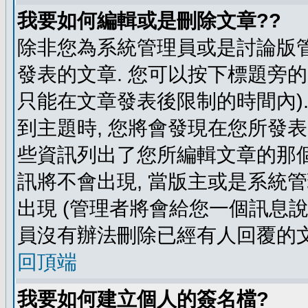
我要如何編輯或是刪除文章??
除非您為系統管理員或是討論版管
發表的文章. 您可以按下標題旁的 
只能在文章發表後限制的時間內).
到主題時, 您將會發現在您所發
些資訊列出了您所編輯文章的那個
訊將不會出現, 當版主或是系統
出現 (管理者將會給您一個訊息說
員沒有辦法刪除已經有人回覆的文
回頂端
我要如何建立個人的簽名檔?