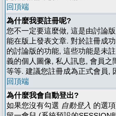
回頂端
為什麼我要註冊呢?
您不一定要這麼做, 這是由討論
能在版上發表文章. 對於註冊成
的討論版的功能, 這些功能是未註
義的個人圖像, 私人訊息, 會員之
等等. 建議您註冊成為正式會員,
回頂端
為什麼我會自動登出?
如果您沒有勾選
自動登入
的選項
留一會兒 (系統預設的SESSIO