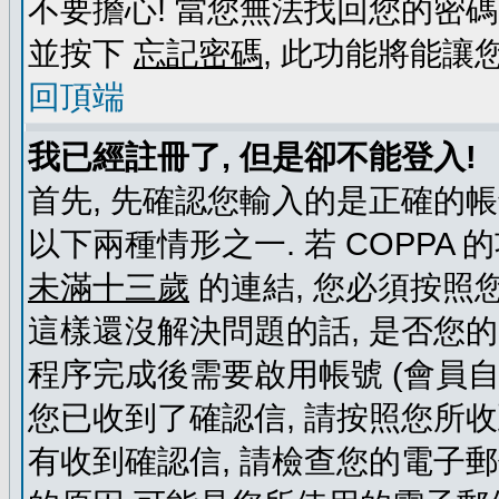
不要擔心! 當您無法找回您的密碼
並按下
忘記密碼
, 此功能將能
回頂端
我已經註冊了, 但是卻不能登入!
首先, 先確認您輸入的是正確的帳
以下兩種情形之一. 若 COPPA
未滿十三歲
的連結, 您必須按照
這樣還沒解決問題的話, 是否您
程序完成後需要啟用帳號 (會員自
您已收到了確認信, 請按照您所
有收到確認信, 請檢查您的電子