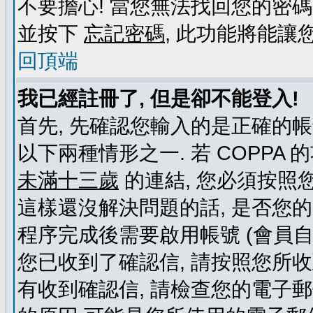
不要擔心! 當您無法找回您的密碼
並按下
忘記密碼
, 此功能將能
回頂端
我已經註冊了, 但是卻不能登入!
首先, 先確認您輸入的是正確的帳
以下兩種情形之一. 若 COPPA
未滿十三歲
的連結, 您必須按照
這樣還沒解決問題的話, 是否您
程序完成後需要啟用帳號 (會員自
您已收到了確認信, 請按照您所
有收到確認信, 請檢查您的電子