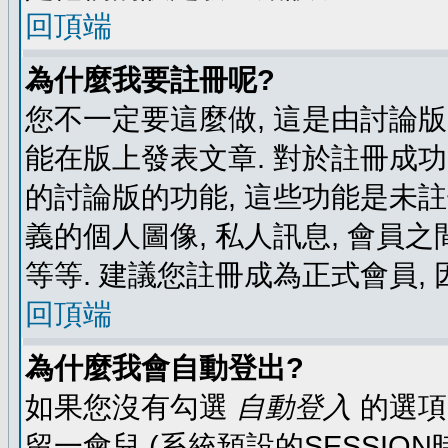
回頂端
為什麼我要註冊呢?
您不一定要這麼做, 這是由討論
能在版上發表文章. 對於註冊成
的討論版的功能, 這些功能是未註
義的個人圖像, 私人訊息, 會員之
等等. 建議您註冊成為正式會員,
回頂端
為什麼我會自動登出?
如果您沒有勾選
自動登入
的選項
留一會兒 (系統預設的SESSIO