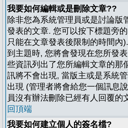
我要如何編輯或是刪除文章??
除非您為系統管理員或是討論版管
發表的文章. 您可以按下標題旁的 
只能在文章發表後限制的時間內).
到主題時, 您將會發現在您所發
些資訊列出了您所編輯文章的那個
訊將不會出現, 當版主或是系統
出現 (管理者將會給您一個訊息說
員沒有辦法刪除已經有人回覆的文
回頂端
我要如何建立個人的簽名檔?