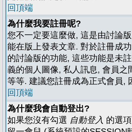
回頂端
為什麼我要註冊呢?
您不一定要這麼做, 這是由討論
能在版上發表文章. 對於註冊成
的討論版的功能, 這些功能是未註
義的個人圖像, 私人訊息, 會員之
等等. 建議您註冊成為正式會員,
回頂端
為什麼我會自動登出?
如果您沒有勾選
自動登入
的選項
留一會兒 (系統預設的SESSIO