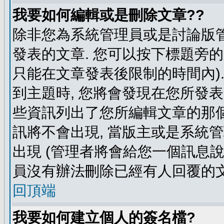
我要如何編輯或是刪除文章??
除非您為系統管理員或是討論版管
發表的文章. 您可以按下標題旁的 
只能在文章發表後限制的時間內).
到主題時, 您將會發現在您所發
些資訊列出了您所編輯文章的那個
訊將不會出現, 當版主或是系統
出現 (管理者將會給您一個訊息說
員沒有辦法刪除已經有人回覆的文
回頂端
我要如何建立個人的簽名檔?