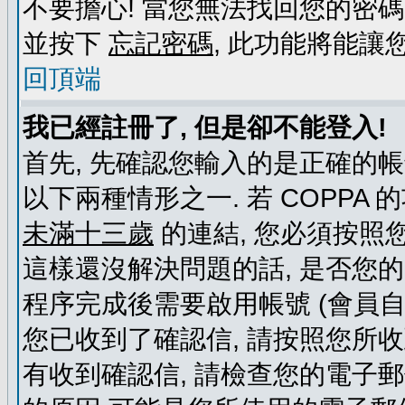
不要擔心! 當您無法找回您的密碼
並按下
忘記密碼
, 此功能將能
回頂端
我已經註冊了, 但是卻不能登入!
首先, 先確認您輸入的是正確的帳
以下兩種情形之一. 若 COPPA
未滿十三歲
的連結, 您必須按照
這樣還沒解決問題的話, 是否您
程序完成後需要啟用帳號 (會員自
您已收到了確認信, 請按照您所
有收到確認信, 請檢查您的電子