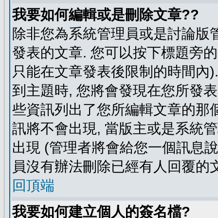
我要如何編輯或是刪除文章??
除非您為系統管理員或是討論版管
發表的文章. 您可以按下標題旁的 
只能在文章發表後限制的時間內).
到主題時, 您將會發現在您所發
些資訊列出了您所編輯文章的那個
訊將不會出現, 當版主或是系統
出現 (管理者將會給您一個訊息說
員沒有辦法刪除已經有人回覆的文
回頂端
我要如何建立個人的簽名檔?