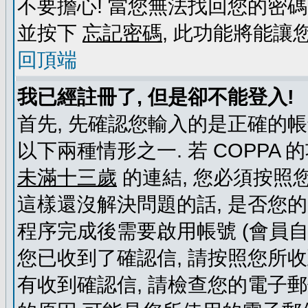
不要擔心! 當您無法找回您的密碼
並按下
忘記密碼
, 此功能將能
回頂端
我已經註冊了, 但是卻不能登入!
首先, 先確認您輸入的是正確的帳
以下兩種情形之一. 若 COPPA
未滿十三歲
的連結, 您必須按照
這樣還沒解決問題的話, 是否您
程序完成後需要啟用帳號 (會員自
您已收到了確認信, 請按照您所
有收到確認信, 請檢查您的電子