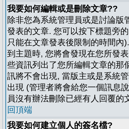
我要如何編輯或是刪除文章??
除非您為系統管理員或是討論版管
發表的文章. 您可以按下標題旁的 
只能在文章發表後限制的時間內).
到主題時, 您將會發現在您所發
些資訊列出了您所編輯文章的那個
訊將不會出現, 當版主或是系統
出現 (管理者將會給您一個訊息說
員沒有辦法刪除已經有人回覆的文
回頂端
我要如何建立個人的簽名檔?