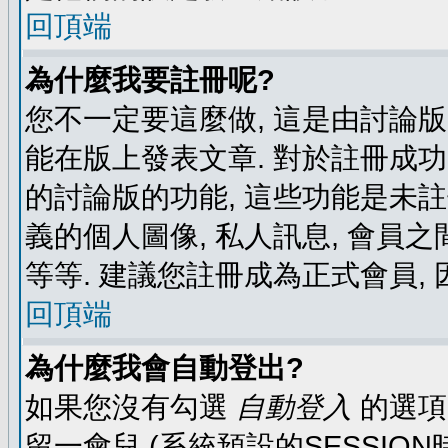
回頂端
為什麼我要註冊呢?
您不一定要這麼做, 這是由討論
能在版上發表文章. 對於註冊成
的討論版的功能, 這些功能是未註
義的個人圖像, 私人訊息, 會員之
等等. 建議您註冊成為正式會員,
回頂端
為什麼我會自動登出?
如果您沒有勾選
自動登入
的選項
留一會兒 (系統預設的SESSIO