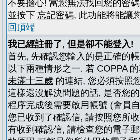
不要擔心! 當您無法找回您的密碼
並按下
忘記密碼
, 此功能將能
回頂端
我已經註冊了, 但是卻不能登入!
首先, 先確認您輸入的是正確的帳
以下兩種情形之一. 若 COPPA
未滿十三歲
的連結, 您必須按照
這樣還沒解決問題的話, 是否您
程序完成後需要啟用帳號 (會員自
您已收到了確認信, 請按照您所
有收到確認信, 請檢查您的電子