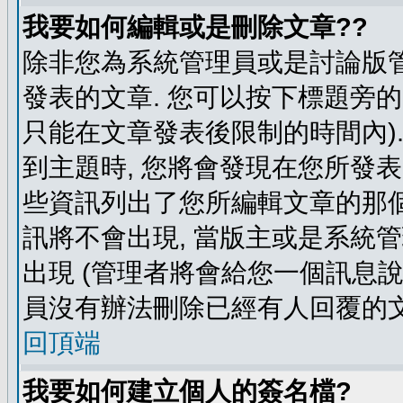
我要如何編輯或是刪除文章??
除非您為系統管理員或是討論版管
發表的文章. 您可以按下標題旁的 
只能在文章發表後限制的時間內).
到主題時, 您將會發現在您所發
些資訊列出了您所編輯文章的那個
訊將不會出現, 當版主或是系統
出現 (管理者將會給您一個訊息說
員沒有辦法刪除已經有人回覆的文
回頂端
我要如何建立個人的簽名檔?