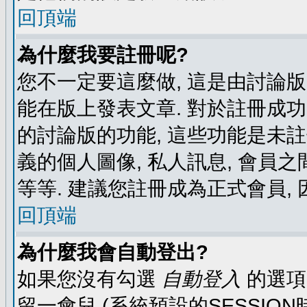
回頂端
為什麼我要註冊呢?
您不一定要這麼做, 這是由討論
能在版上發表文章. 對於註冊成
的討論版的功能, 這些功能是未註
義的個人圖像, 私人訊息, 會員之
等等. 建議您註冊成為正式會員,
回頂端
為什麼我會自動登出?
如果您沒有勾選
自動登入
的選項
留一會兒 (系統預設的SESSIO