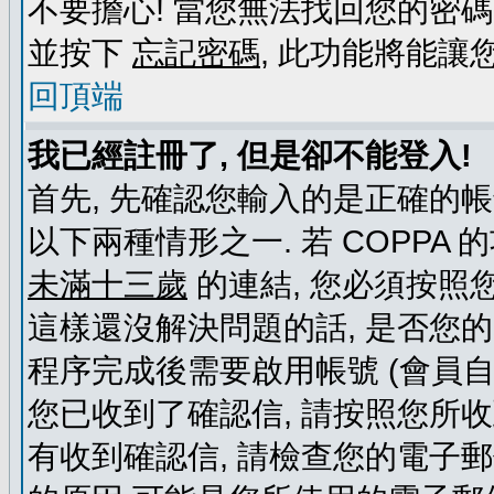
不要擔心! 當您無法找回您的密碼
並按下
忘記密碼
, 此功能將能
回頂端
我已經註冊了, 但是卻不能登入!
首先, 先確認您輸入的是正確的帳
以下兩種情形之一. 若 COPPA
未滿十三歲
的連結, 您必須按照
這樣還沒解決問題的話, 是否您
程序完成後需要啟用帳號 (會員自
您已收到了確認信, 請按照您所
有收到確認信, 請檢查您的電子