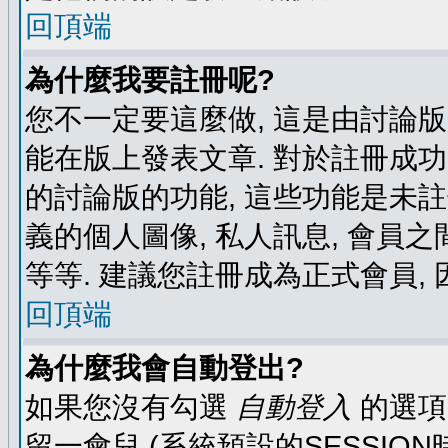
回頂端
為什麼我要註冊呢?
您不一定要這麼做, 這是由討論
能在版上發表文章. 對於註冊成
的討論版的功能, 這些功能是未註
義的個人圖像, 私人訊息, 會員之
等等. 建議您註冊成為正式會員,
回頂端
為什麼我會自動登出?
如果您沒有勾選
自動登入
的選項
留一會兒 (系統預設的SESSIO