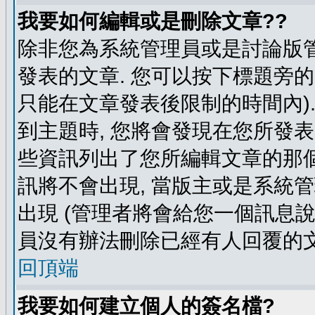
我要如何編輯或是刪除文章??
除非您為系統管理員或是討論版管
發表的文章. 您可以按下標題旁的 
只能在文章發表後限制的時間內).
到主題時, 您將會發現在您所發
些資訊列出了您所編輯文章的那個
訊將不會出現, 當版主或是系統
出現 (管理者將會給您一個訊息說
員沒有辦法刪除已經有人回覆的文
回頂端
我要如何建立個人的簽名檔?