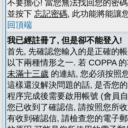
不要擔心! 當您無法找回您的密碼
並按下
忘記密碼
, 此功能將能
回頂端
我已經註冊了, 但是卻不能登入!
首先, 先確認您輸入的是正確的帳
以下兩種情形之一. 若 COPPA
未滿十三歲
的連結, 您必須按照
這樣還沒解決問題的話, 是否您
程序完成後需要啟用帳號 (會員自
您已收到了確認信, 請按照您所
有收到確認信, 請檢查您的電子